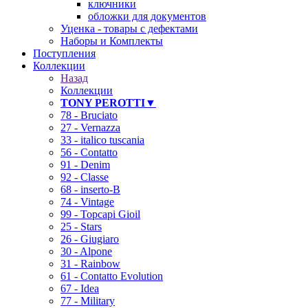
ключники
обложки для документов
Уценка - товары с дефектами
Наборы и Комплекты
Поступления
Коллекции
Назад
Коллекции
TONY PEROTTI▼
78 - Bruciato
27 - Vernazza
33 - italico tuscania
56 - Contatto
91 - Denim
92 - Classe
68 - inserto-B
74 - Vintage
99 - Topcapi Gioil
25 - Stars
26 - Giugiaro
30 - Alpone
31 - Rainbow
61 - Contatto Evolution
67 - Idea
77 - Military