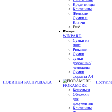
Кредитницы
Ключницы
Женские
Сумки и
Клатчи
Ещё
WINPARD
Сумки на
пояс
Рюкзаки
Сумки
сумки
дорожные/
чемоданы
Сумки
формата А4
НОВИНКИ
РАСПРОДАЖА
Поступл
FIORAMORE
Кошельки
Обложки
для
документов
Ключницы