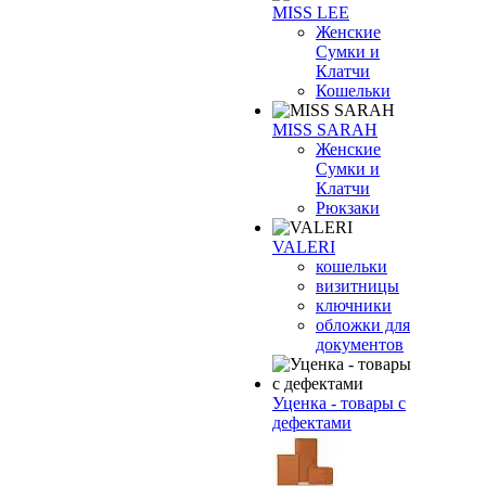
MISS LEE
Женские
Сумки и
Клатчи
Кошельки
MISS SARAH
Женские
Сумки и
Клатчи
Рюкзаки
VALERI
кошельки
визитницы
ключники
обложки для
документов
Уценка - товары с
дефектами