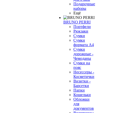
Подарочные
наборы
Ещё
BRUNO PERRI
Портфели
Рюкзаки
Сумки
Сумки
формата А4
Сумки
дорожные -
Чемоданы
Сумки на
пояс
Несессеры -
Косметички
Визитки -
Барсетки
Папки
Кошельки
Обложки
для
документов
Визитницы