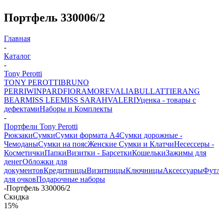
Портфель 330006/2
Главная
-
Каталог
-
Tony Perotti
TONY PEROTTI
BRUNO
PERRI
WINPARD
FIORAMORE
VALIA
BULLATTI
ERANG
BEAR
MISS LEE
MISS SARAH
VALERI
Уценка - товары с
дефектами
Наборы и Комплекты
-
Портфели Tony Perotti
Рюкзаки
Сумки
Сумки формата А4
Сумки дорожные -
Чемоданы
Сумки на пояс
Женские Сумки и Клатчи
Несессеры -
Косметички
Папки
Визитки - Барсетки
Кошельки
Зажимы для
денег
Обложки для
документов
Кредитницы
Визитницы
Ключницы
Аксессуары
Фут
для очков
Подарочные наборы
-
Портфель 330006/2
Скидка
15%