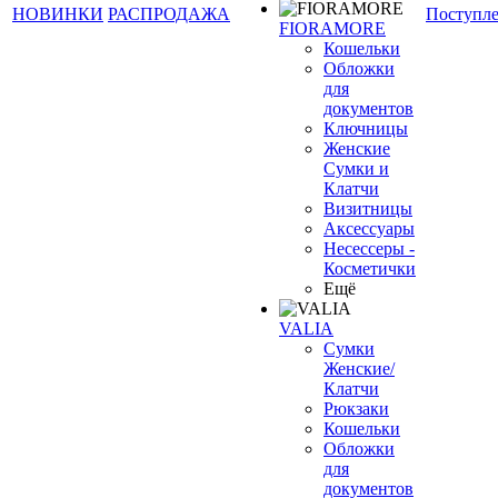
НОВИНКИ
РАСПРОДАЖА
Поступл
FIORAMORE
Кошельки
Обложки
для
документов
Ключницы
Женские
Сумки и
Клатчи
Визитницы
Аксессуары
Несессеры -
Косметички
Ещё
VALIA
Сумки
Женские/
Клатчи
Рюкзаки
Кошельки
Обложки
для
документов