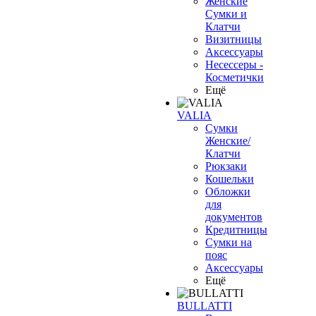
Женские
Сумки и
Клатчи
Визитницы
Аксессуары
Несессеры -
Косметички
Ещё
VALIA
Сумки
Женские/
Клатчи
Рюкзаки
Кошельки
Обложки
для
документов
Кредитницы
Сумки на
пояс
Аксессуары
Ещё
BULLATTI