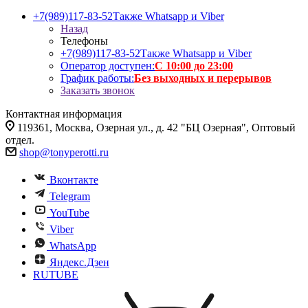
+7(989)117-83-52
Также Whatsapp и Viber
Назад
Телефоны
+7(989)117-83-52
Также Whatsapp и Viber
Оператор доступен:
С 10:00 до 23:00
График работы:
Без выходных и перерывов
Заказать звонок
Контактная информация
119361, Москва, Озерная ул., д. 42 "БЦ Озерная", Оптовый
отдел.
shop@tonyperotti.ru
Вконтакте
Telegram
YouTube
Viber
WhatsApp
Яндекс.Дзен
RUTUBE