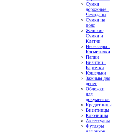
Сумки
дорожные -
Чемоданы
Сумки на
пояс
Женские
Сумки и
Клатчи
Несессеры -
Косметички
Папки
Визитки -
Барсетки
Кошельки
Зажимы для
денег
Обложки
для
документов
Кредитницы
Визитницы
Ключницы
Аксессуары
Футляры
для очков