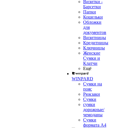
Визитки -
Барсетки
Папки
Кошельки
Обложки
для
документов
Визитницы
Кредитницы
Ключницы
Женские
Сумки и
Клатчи
Ещё
WINPARD
Сумки на
пояс
Рюкзаки
Сумки
сумки
дорожные/
чемоданы
Сумки
формата А4