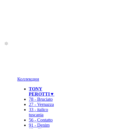
Коллекции
TONY
PEROTTI▼
78 - Bruciato
27 - Vernazza
33 - italico
tuscania
56 - Contatto
91 - Denim