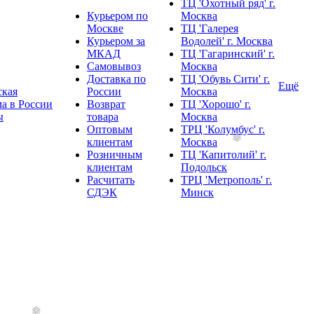
ТЦ 'Охотный ряд' г.
Курьером по
Москва
Москве
ТЦ 'Галерея
Курьером за
Водолей' г. Москва
МКАД
ТЦ 'Гагаринский' г.
Самовывоз
Москва
Доставка по
ТЦ 'Обувь Сити' г.
Ещё
ская
России
Москва
а в России
Возврат
ТЦ 'Хорошо' г.
ы
товара
Москва
Оптовым
ТРЦ 'Колумбус' г.
клиентам
Москва
Розничным
ТЦ 'Капитолий' г.
клиентам
Подольск
Расчитать
ТРЦ 'Метрополь' г.
СДЭК
Минск