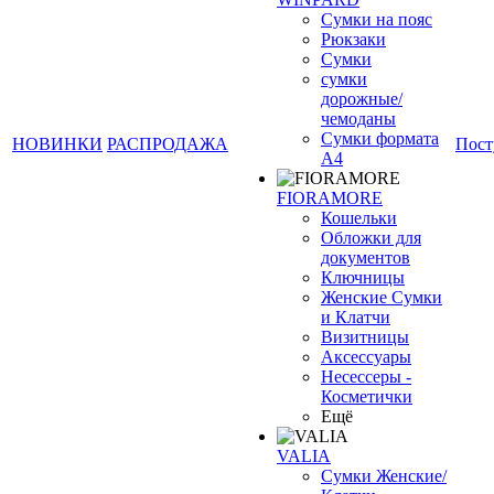
Сумки на пояс
Рюкзаки
Сумки
сумки
дорожные/
чемоданы
Сумки формата
НОВИНКИ
РАСПРОДАЖА
Пост
А4
❄
FIORAMORE
Кошельки
Обложки для
документов
Ключницы
Женские Сумки
и Клатчи
Визитницы
Аксессуары
Несессеры -
Косметички
Ещё
VALIA
Сумки Женские/