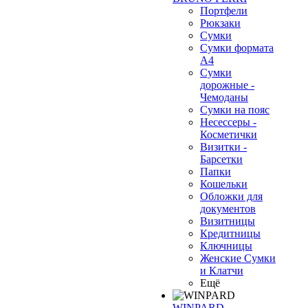
Портфели
Рюкзаки
Сумки
Сумки формата
А4
Сумки
дорожные -
Чемоданы
Сумки на пояс
Несессеры -
Косметички
Визитки -
Барсетки
Папки
Кошельки
Обложки для
документов
Визитницы
Кредитницы
Ключницы
Женские Сумки
и Клатчи
Ещё
WINPARD