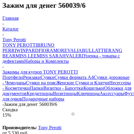
Зажим для денег 560039/6
Главная
-
Каталог
-
Tony Perotti
TONY PEROTTI
BRUNO
PERRI
WINPARD
FIORAMORE
VALIA
BULLATTI
ERANG
BEAR
MISS LEE
MISS SARAH
VALERI
Уценка - товары с
дефектами
Наборы и Комплекты
-
Зажимы для купюр TONY PEROTTI
Портфели
Рюкзаки
Сумки
Сумки формата А4
Сумки дорожные
- Чемоданы
Сумки на пояс
Женские Сумки и Клатчи
Несессеры
- Косметички
Папки
Визитки - Барсетки
Кошельки
Обложки для
документов
Кредитницы
Визитницы
Ключницы
Аксессуары
Фут
для очков
Подарочные наборы
-
Зажим для денег 560039/6
Скидка
15%
Производитель:
Tony Perotti
от
5 530 руб