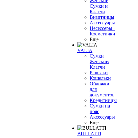
Женские
Сумки и
Клатчи
Визитницы
Аксессуары
Несессеры -
Косметички
Ещё
VALIA
Сумки
Женские/
Клатчи
Рюкзаки
Кошельки
Обложки
для
документов
Кредитницы
Сумки на
пояс
Аксессуары
Ещё
BULLATTI