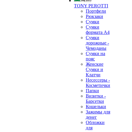
TONY PEROTTI
Портфели
Рюкзаки
Сумки
Сумки
формата А4
Сумки
дорожные -
Чемоданы
Сумки на
пояс
Женские
Сумки и
Клатчи
Несессеры -
Косметички
Папки
Визитки -
Барсетки
Кошельки
Зажимы для
денег
Обложки
для