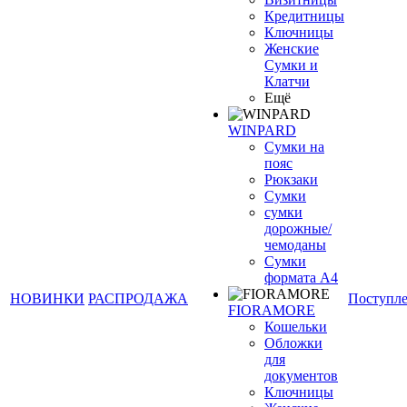
Кредитницы
Ключницы
Женские
Сумки и
Клатчи
Ещё
WINPARD
Сумки на
пояс
Рюкзаки
Сумки
сумки
дорожные/
чемоданы
Сумки
формата А4
НОВИНКИ
РАСПРОДАЖА
Поступл
FIORAMORE
Кошельки
Обложки
для
документов
Ключницы