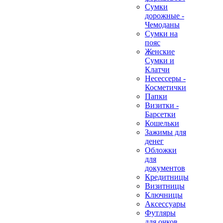
Сумки
дорожные -
Чемоданы
Сумки на
пояс
Женские
Сумки и
Клатчи
Несессеры -
Косметички
Папки
Визитки -
Барсетки
Кошельки
Зажимы для
денег
Обложки
для
документов
Кредитницы
Визитницы
Ключницы
Аксессуары
Футляры
для очков