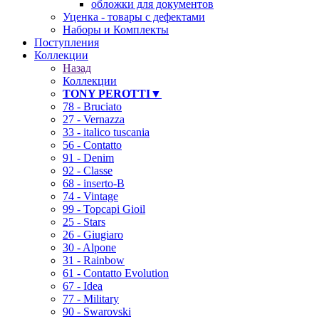
обложки для документов
Уценка - товары с дефектами
Наборы и Комплекты
Поступления
Коллекции
Назад
Коллекции
TONY PEROTTI▼
78 - Bruciato
27 - Vernazza
33 - italico tuscania
56 - Contatto
91 - Denim
92 - Classe
68 - inserto-B
74 - Vintage
99 - Topcapi Gioil
25 - Stars
26 - Giugiaro
30 - Alpone
31 - Rainbow
61 - Contatto Evolution
67 - Idea
77 - Military
90 - Swarovski