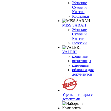
Женские
Сумки и
Клатчи
Кошельки
MISS SARAH
Женские
Сумки и
Клатчи
Рюкзаки
VALERI
кошельки
визитницы
ключники
обложки для
документов
Уценка - товары с
дефектами