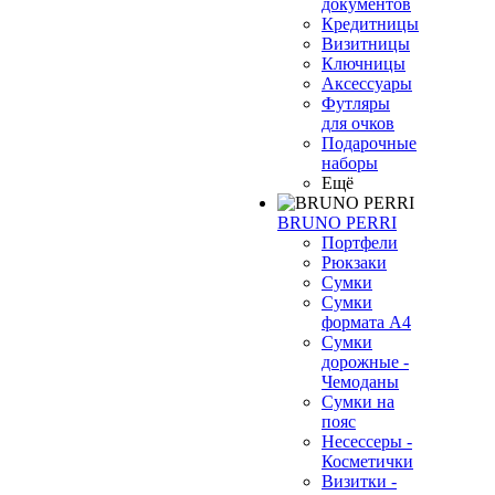
документов
Кредитницы
Визитницы
Ключницы
Аксессуары
Футляры
для очков
Подарочные
наборы
Ещё
BRUNO PERRI
Портфели
Рюкзаки
Сумки
Сумки
формата А4
Сумки
дорожные -
Чемоданы
Сумки на
пояс
Несессеры -
Косметички
Визитки -