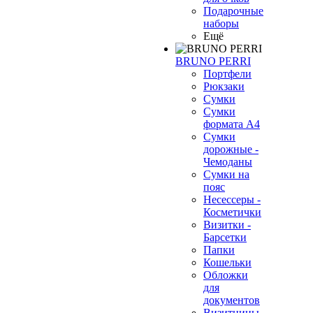
Подарочные
наборы
Ещё
BRUNO PERRI
Портфели
Рюкзаки
Сумки
Сумки
формата А4
Сумки
дорожные -
Чемоданы
Сумки на
пояс
Несессеры -
Косметички
Визитки -
Барсетки
Папки
Кошельки
Обложки
для
документов
Визитницы