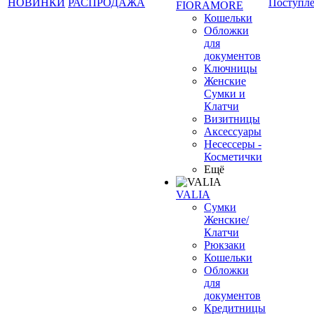
НОВИНКИ
РАСПРОДАЖА
Поступл
FIORAMORE
Кошельки
Обложки
для
документов
Ключницы
Женские
Сумки и
Клатчи
Визитницы
Аксессуары
Несессеры -
Косметички
Ещё
VALIA
Сумки
Женские/
Клатчи
Рюкзаки
Кошельки
Обложки
для
документов
Кредитницы