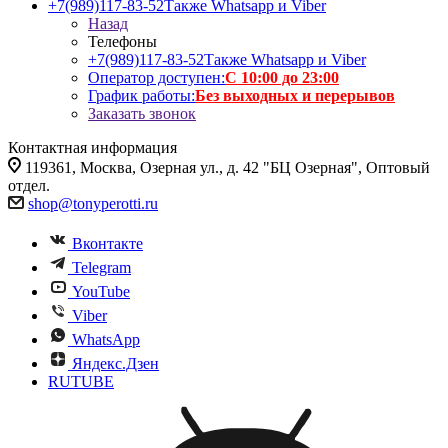
+7(989)117-83-52
Также Whatsapp и Viber
Назад
Телефоны
+7(989)117-83-52
Также Whatsapp и Viber
Оператор доступен:
С 10:00 до 23:00
График работы:
Без выходных и перерывов
Заказать звонок
Контактная информация
119361, Москва, Озерная ул., д. 42 "БЦ Озерная", Оптовый
отдел.
shop@tonyperotti.ru
Вконтакте
Telegram
YouTube
Viber
WhatsApp
Яндекс.Дзен
RUTUBE