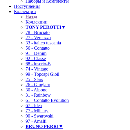
Наборы и Комплекты
Поступления
Коллекции
Назад
Коллекции
TONY PEROTTI▼
78 - Bruciato
27 - Vernazza
33 - italico tuscania
56 - Contatto
91 - Denim
92 - Classe
68 - inserto-B
74 - Vintage
99 - Topcapi Gioil
25 - Stars
26 - Giugiaro
30 - Alpone
31 - Rainbow
61 - Contatto Evolution
67 - Idea
77 - Military
90 - Swarovski
97 - Amalfi
BRUNO PERRI▼