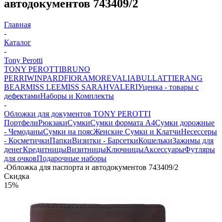
автодокументов 743409/2
Главная
-
Каталог
-
Tony Perotti
TONY PEROTTI
BRUNO
PERRI
WINPARD
FIORAMORE
VALIA
BULLATTI
ERANG
BEAR
MISS LEE
MISS SARAH
VALERI
Уценка - товары с
дефектами
Наборы и Комплекты
-
Обложки для документов TONY PEROTTI
Портфели
Рюкзаки
Сумки
Сумки формата А4
Сумки дорожные
- Чемоданы
Сумки на пояс
Женские Сумки и Клатчи
Несессеры
- Косметички
Папки
Визитки - Барсетки
Кошельки
Зажимы для
денег
Кредитницы
Визитницы
Ключницы
Аксессуары
Футляры
для очков
Подарочные наборы
-
Обложка для паспорта и автодокументов 743409/2
Скидка
15%