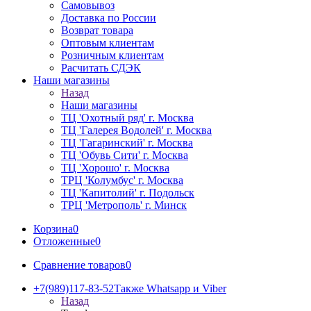
Самовывоз
Доставка по России
Возврат товара
Оптовым клиентам
Розничным клиентам
Расчитать СДЭК
Наши магазины
Назад
Наши магазины
ТЦ 'Охотный ряд' г. Москва
ТЦ 'Галерея Водолей' г. Москва
ТЦ 'Гагаринский' г. Москва
ТЦ 'Обувь Сити' г. Москва
ТЦ 'Хорошо' г. Москва
ТРЦ 'Колумбус' г. Москва
ТЦ 'Капитолий' г. Подольск
ТРЦ 'Метрополь' г. Минск
Корзина
0
Отложенные
0
Сравнение товаров
0
+7(989)117-83-52
Также Whatsapp и Viber
Назад