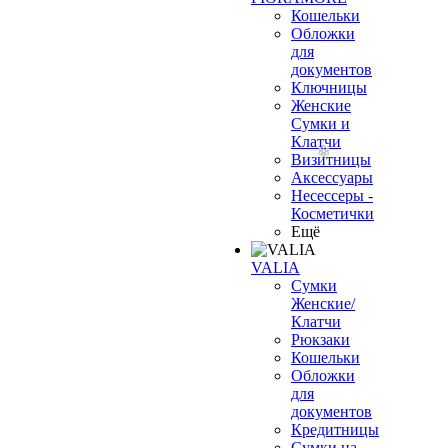
Кошельки
Обложки
для
документов
Ключницы
Женские
Сумки и
Клатчи
Визитницы
Аксессуары
Несессеры -
Косметички
Ещё
VALIA
Сумки
Женские/
Клатчи
Рюкзаки
Кошельки
Обложки
для
документов
Кредитницы
Сумки на