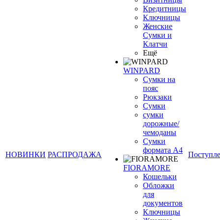
Кредитницы
Ключницы
Женские
Сумки и
Клатчи
Ещё
WINPARD
Сумки на
пояс
Рюкзаки
Сумки
сумки
дорожные/
чемоданы
Сумки
формата А4
НОВИНКИ
РАСПРОДАЖА
Поступл
FIORAMORE
Кошельки
Обложки
для
документов
Ключницы