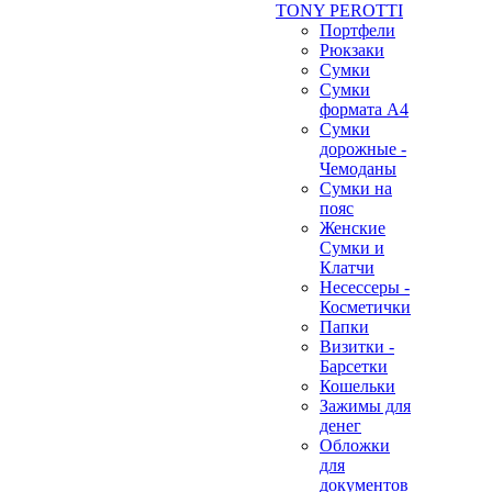
TONY PEROTTI
Портфели
Рюкзаки
Сумки
Сумки
формата А4
Сумки
дорожные -
Чемоданы
Сумки на
пояс
Женские
Сумки и
Клатчи
Несессеры -
Косметички
Папки
Визитки -
Барсетки
Кошельки
Зажимы для
денег
Обложки
для
документов