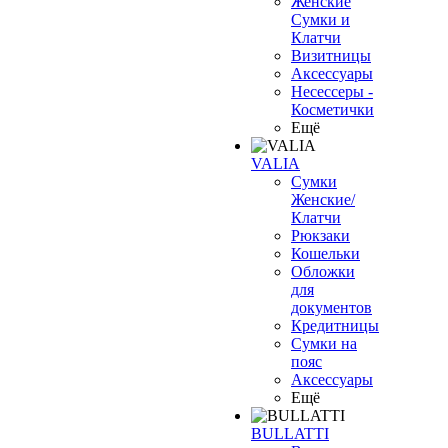
Женские
Сумки и
Клатчи
Визитницы
Аксессуары
Несессеры -
Косметички
Ещё
VALIA
Сумки
Женские/
Клатчи
Рюкзаки
Кошельки
Обложки
для
документов
Кредитницы
Сумки на
пояс
Аксессуары
Ещё
BULLATTI