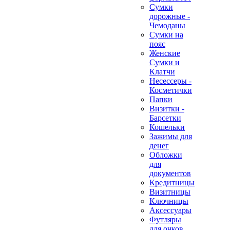
Сумки
дорожные -
Чемоданы
Сумки на
пояс
Женские
Сумки и
Клатчи
Несессеры -
Косметички
Папки
Визитки -
Барсетки
Кошельки
Зажимы для
денег
Обложки
для
документов
Кредитницы
Визитницы
Ключницы
Аксессуары
Футляры
для очков