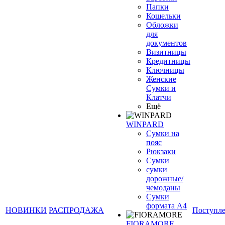
Папки
Кошельки
Обложки
для
документов
Визитницы
Кредитницы
Ключницы
Женские
Сумки и
Клатчи
Ещё
WINPARD
Сумки на
пояс
Рюкзаки
Сумки
сумки
дорожные/
чемоданы
Сумки
формата А4
НОВИНКИ
РАСПРОДАЖА
Поступл
FIORAMORE