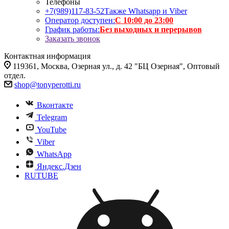
Телефоны
+7(989)117-83-52
Также Whatsapp и Viber
Оператор доступен:
С 10:00 до 23:00
График работы:
Без выходных и перерывов
Заказать звонок
Контактная информация
119361, Москва, Озерная ул., д. 42 "БЦ Озерная", Оптовый
отдел.
shop@tonyperotti.ru
Вконтакте
Telegram
YouTube
Viber
WhatsApp
Яндекс.Дзен
RUTUBE