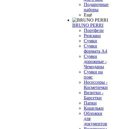
Подарочные
наборы
Ещё
BRUNO PERRI
Портфели
Рюкзаки
Сумки
Сумки
формата А4
Сумки
дорожные -
Чемоданы
Сумки на
пояс
Несессеры -
Косметички
Визитки -
Барсетки
Папки
Кошельки
Обложки
для
документов
Визитницы