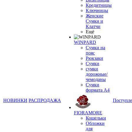
Кредитницы
Ключницы
Женские
Сумки и
Клатчи
Ещё
WINPARD
Сумки на
пояс
Рюкзаки
Сумки
сумки
дорожные/
чемоданы
Сумки
формата А4
НОВИНКИ
РАСПРОДАЖА
Поступл
FIORAMORE
Кошельки
Обложки
для