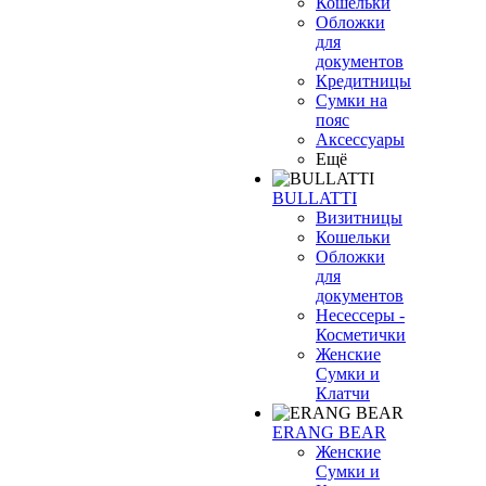
Кошельки
Обложки
для
документов
Кредитницы
Сумки на
пояс
Аксессуары
Ещё
BULLATTI
Визитницы
Кошельки
Обложки
для
документов
Несессеры -
Косметички
Женские
Сумки и
Клатчи
ERANG BEAR
Женские
Сумки и