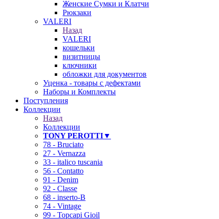
Женские Сумки и Клатчи
Рюкзаки
VALERI
Назад
VALERI
кошельки
визитницы
ключники
обложки для документов
Уценка - товары с дефектами
Наборы и Комплекты
Поступления
Коллекции
Назад
Коллекции
TONY PEROTTI▼
78 - Bruciato
27 - Vernazza
33 - italico tuscania
56 - Contatto
91 - Denim
92 - Classe
68 - inserto-B
74 - Vintage
99 - Topcapi Gioil