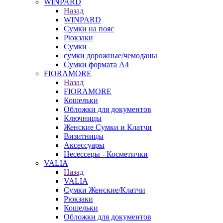
WINPARD
Назад
WINPARD
Сумки на пояс
Рюкзаки
Сумки
сумки дорожные/чемоданы
Сумки формата А4
FIORAMORE
Назад
FIORAMORE
Кошельки
Обложки для документов
Ключницы
Женские Сумки и Клатчи
Визитницы
Аксессуары
Несессеры - Косметички
VALIA
Назад
VALIA
Сумки Женские/Клатчи
Рюкзаки
Кошельки
Обложки для документов