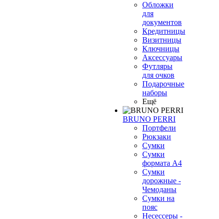
Обложки
для
документов
Кредитницы
Визитницы
Ключницы
Аксессуары
Футляры
для очков
Подарочные
наборы
Ещё
BRUNO PERRI
Портфели
Рюкзаки
Сумки
Сумки
формата А4
Сумки
дорожные -
Чемоданы
Сумки на
пояс
Несессеры -