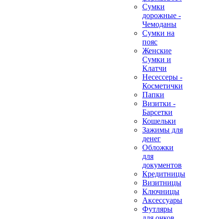
Сумки
дорожные -
Чемоданы
Сумки на
пояс
Женские
Сумки и
Клатчи
Несессеры -
Косметички
Папки
Визитки -
Барсетки
Кошельки
Зажимы для
денег
Обложки
для
документов
Кредитницы
Визитницы
Ключницы
Аксессуары
Футляры
для очков