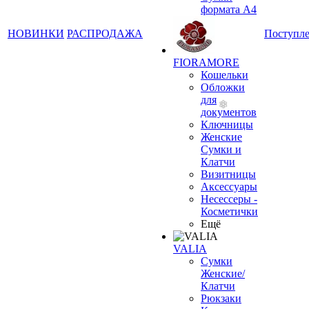
формата А4
НОВИНКИ
РАСПРОДАЖА
Поступл
FIORAMORE
Кошельки
Обложки
для
документов
Ключницы
Женские
Сумки и
Клатчи
Визитницы
Аксессуары
Несессеры -
Косметички
Ещё
VALIA
Сумки
Женские/
Клатчи
Рюкзаки