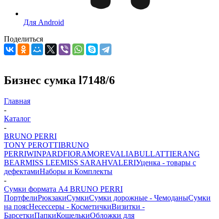
Для Android
Поделиться
Бизнес сумка l7148/6
Главная
-
Каталог
-
BRUNO PERRI
TONY PEROTTI
BRUNO
PERRI
WINPARD
FIORAMORE
VALIA
BULLATTI
ERANG
BEAR
MISS LEE
MISS SARAH
VALERI
Уценка - товары с
дефектами
Наборы и Комплекты
-
Сумки формата А4 BRUNO PERRI
Портфели
Рюкзаки
Сумки
Сумки дорожные - Чемоданы
Сумки
на пояс
Несессеры - Косметички
Визитки -
Барсетки
Папки
Кошельки
Обложки для