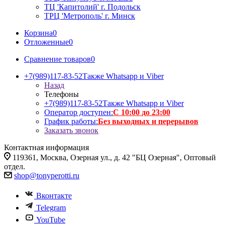
ТЦ 'Капитолий' г. Подольск
ТРЦ 'Метрополь' г. Минск
Корзина
0
Отложенные
0
Сравнение товаров
0
+7(989)117-83-52
Также Whatsapp и Viber
Назад
Телефоны
+7(989)117-83-52
Также Whatsapp и Viber
Оператор доступен:
С 10:00 до 23:00
График работы:
Без выходных и перерывов
Заказать звонок
Контактная информация
119361, Москва, Озерная ул., д. 42 "БЦ Озерная", Оптовый
отдел.
shop@tonyperotti.ru
Вконтакте
Telegram
YouTube