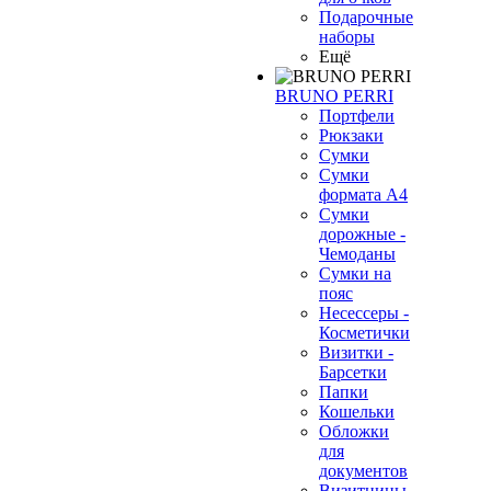
Подарочные
наборы
Ещё
BRUNO PERRI
Портфели
Рюкзаки
Сумки
Сумки
формата А4
Сумки
дорожные -
Чемоданы
Сумки на
пояс
Несессеры -
Косметички
Визитки -
Барсетки
Папки
Кошельки
Обложки
для
документов
Визитницы