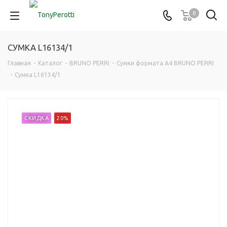
0
СУМКА L16134/1
Главная
-
Каталог
-
BRUNO PERRI
-
Сумки формата А4 BRUNO PERRI
-
Сумка L16134/1
СКИДКА
20%