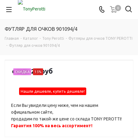
0
ФУТЛЯР ДЛЯ ОЧКОВ 901094/4
Главная
-
Каталог
-
Tony Perotti
-
Футляры для очков TONY PEROTTI
-
Футляр для очков 901094/4
от
6 020 руб
СКИДКА
15%
Нашли дешевле, купить дешевле!
Если Вы увидели цену ниже, чем на нашем
официальном сайте,
продадим по такой-же цене со склада TONY PEROTTI!
Гарантия 100% на весь ассортимент!