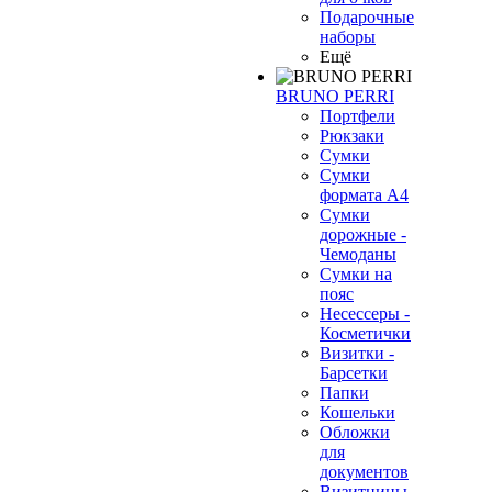
Подарочные
наборы
Ещё
BRUNO PERRI
Портфели
Рюкзаки
Сумки
Сумки
формата А4
Сумки
дорожные -
Чемоданы
Сумки на
пояс
Несессеры -
Косметички
Визитки -
Барсетки
Папки
Кошельки
Обложки
для
документов
Визитницы