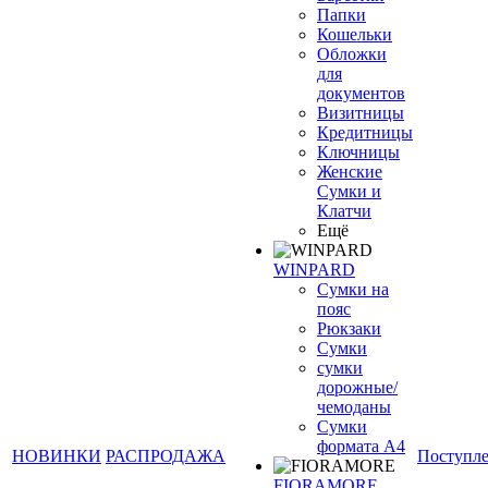
Папки
Кошельки
Обложки
для
документов
Визитницы
Кредитницы
Ключницы
Женские
Сумки и
Клатчи
Ещё
WINPARD
Сумки на
пояс
Рюкзаки
Сумки
сумки
дорожные/
чемоданы
Сумки
формата А4
НОВИНКИ
РАСПРОДАЖА
Поступл
FIORAMORE