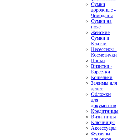
Сумки
дорожные -
Чемоданы
Сумки на
пояс
Женские
Сумки и
Клатчи
Несессеры -
Косметички
Папки
Визитки -
Барсетки
Кошельки
Зажимы для
денег
Обложки
для
документов
Кредитницы
Визитницы
Ключницы
Аксессуары
Футляры
для очков