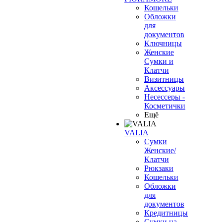
Кошельки
Обложки
для
документов
Ключницы
Женские
Сумки и
Клатчи
Визитницы
Аксессуары
Несессеры -
Косметички
Ещё
VALIA
Сумки
Женские/
Клатчи
Рюкзаки
Кошельки
Обложки
для
документов
Кредитницы
Сумки на