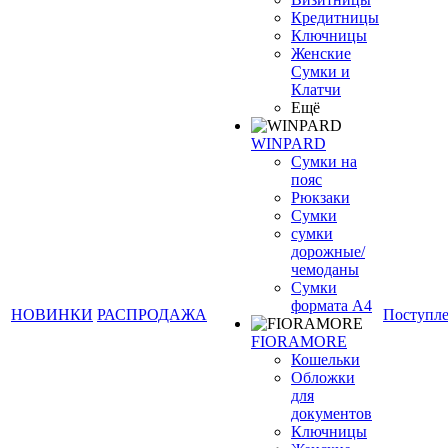
Кредитницы
Ключницы
Женские
Сумки и
Клатчи
Ещё
WINPARD
Сумки на
пояс
Рюкзаки
Сумки
сумки
дорожные/
чемоданы
Сумки
формата А4
НОВИНКИ
РАСПРОДАЖА
Поступл
FIORAMORE
Кошельки
Обложки
для
документов
Ключницы