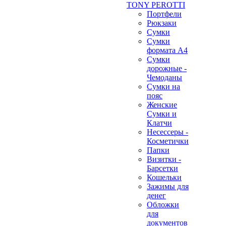
TONY PEROTTI
Портфели
Рюкзаки
Сумки
Сумки
формата А4
Сумки
дорожные -
Чемоданы
Сумки на
пояс
Женские
Сумки и
Клатчи
Несессеры -
Косметички
Папки
Визитки -
Барсетки
Кошельки
Зажимы для
денег
Обложки
для
документов