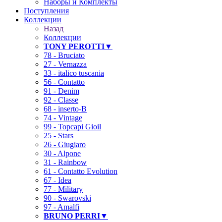
Наборы и Комплекты
Поступления
Коллекции
Назад
Коллекции
TONY PEROTTI▼
78 - Bruciato
27 - Vernazza
33 - italico tuscania
56 - Contatto
91 - Denim
92 - Classe
68 - inserto-B
74 - Vintage
99 - Topcapi Gioil
25 - Stars
26 - Giugiaro
30 - Alpone
31 - Rainbow
61 - Contatto Evolution
67 - Idea
77 - Military
90 - Swarovski
97 - Amalfi
BRUNO PERRI▼