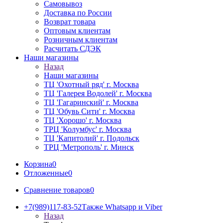
Самовывоз
Доставка по России
Возврат товара
Оптовым клиентам
Розничным клиентам
Расчитать СДЭК
Наши магазины
Назад
Наши магазины
ТЦ 'Охотный ряд' г. Москва
ТЦ 'Галерея Водолей' г. Москва
ТЦ 'Гагаринский' г. Москва
ТЦ 'Обувь Сити' г. Москва
ТЦ 'Хорошо' г. Москва
ТРЦ 'Колумбус' г. Москва
ТЦ 'Капитолий' г. Подольск
ТРЦ 'Метрополь' г. Минск
Корзина
0
Отложенные
0
Сравнение товаров
0
+7(989)117-83-52
Также Whatsapp и Viber
Назад