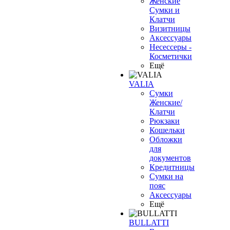
Женские
Сумки и
Клатчи
Визитницы
Аксессуары
Несессеры -
Косметички
Ещё
VALIA
Сумки
Женские/
Клатчи
Рюкзаки
Кошельки
Обложки
для
документов
Кредитницы
Сумки на
пояс
Аксессуары
Ещё
BULLATTI