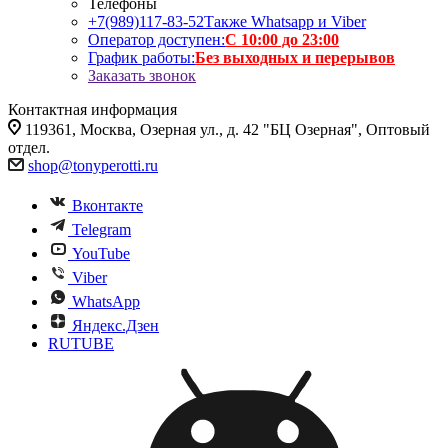
Телефоны
+7(989)117-83-52
Также Whatsapp и Viber
Оператор доступен:
С 10:00 до 23:00
График работы:
Без выходных и перерывов
Заказать звонок
Контактная информация
119361, Москва, Озерная ул., д. 42 "БЦ Озерная", Оптовый
отдел.
shop@tonyperotti.ru
Вконтакте
Telegram
YouTube
Viber
WhatsApp
Яндекс.Дзен
RUTUBE