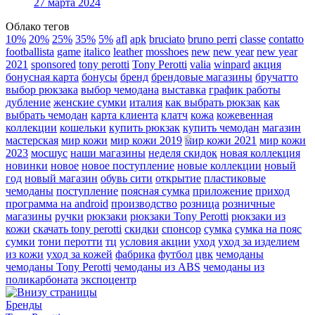
27 марта 2024
Облако тегов
10%
20%
25%
35%
5%
afl
apk
bruciato
bruno perri
classe
contatto
footballista
game
italico
leather
mosshoes
new
new year
new year
2021
sponsored
tony perotti
Tony Perotti
valia
winpard
акция
бонусная карта
бонусы
бренд
брендовые магазины
бручатто
выбор рюкзака
выбор чемодана
выставка
график работы
дубление
женские сумки
италия
как выбрать рюкзак
как
выбрать чемодан
карта клиента
клатч
кожа
кожевенная
коллекции
кошельки
купить рюкзак
купить чемодан
магазин
мастерская
мир кожи
мир кожи 2019
мир кожи 2021
мир кожи
2023
мосшус
наши магазины
неделя скидок
новая коллекция
новинки
новое
новое поступление
новые коллекции
новый
год
новый магазин
обувь сити
открытие
пластиковые
чемоданы
поступление
поясная сумка
приложение
приход
программа на android
производство
розница
розничные
магазины
ручки
рюкзаки
рюкзаки Tony Perotti
рюкзаки из
кожи
скачать tony perotti
скидки
спонсор
сумка
сумка на пояс
сумки
тони перотти
тц
условия акции
уход
уход за изделием
из кожи
уход за кожей
фабрика
футбол
цвк
чемоданы
чемоданы Tony Perotti
чемоданы из ABS
чемоданы из
поликарбоната
экспоцентр
Бренды