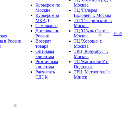
Курьером по
Москва
Москве
ТЦ 'Галерея
Курьером за
Водолей' г. Москва
МКАД
ТЦ 'Гагаринский' г.
Самовывоз
Москва
Доставка по
ТЦ 'Обувь Сити' г.
Ещё
ская
России
Москва
а в России
Возврат
ТЦ 'Хорошо' г.
ы
товара
Москва
Оптовым
ТРЦ 'Колумбус' г.
клиентам
Москва
Розничным
ТЦ 'Капитолий' г.
клиентам
Подольск
Расчитать
ТРЦ 'Метрополь' г.
СДЭК
Минск