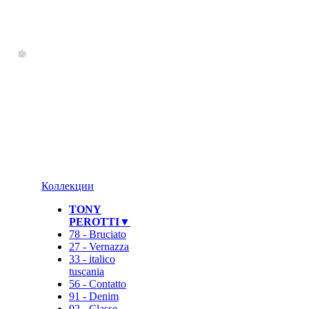
Коллекции
TONY
PEROTTI▼
78 - Bruciato
27 - Vernazza
33 - italico
tuscania
56 - Contatto
91 - Denim
92 - Classe