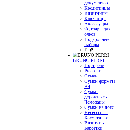
документов
Кредитницы
Визитницы
Ключницы
Аксессуары
Футляры для
очков
Подарочные
наборы
Ещё
BRUNO PERRI
❄
Портфели
Рюкзаки
Сумки
Сумки формата
А4
Сумки
дорожные -
Чемоданы
Сумки на пояс
Несессеры -
Косметички
Визитки -
Барсетки