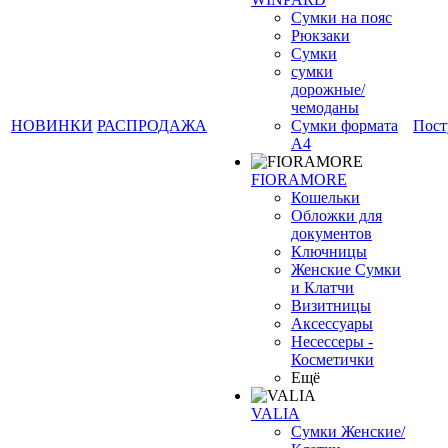
Сумки на пояс
❄
Рюкзаки
Сумки
сумки
дорожные/
чемоданы
НОВИНКИ
РАСПРОДАЖА
Сумки формата
Пост
А4
FIORAMORE
Кошельки
Обложки для
документов
Ключницы
Женские Сумки
и Клатчи
Визитницы
Аксессуары
Несессеры -
Косметички
Ещё
VALIA
Сумки Женские/