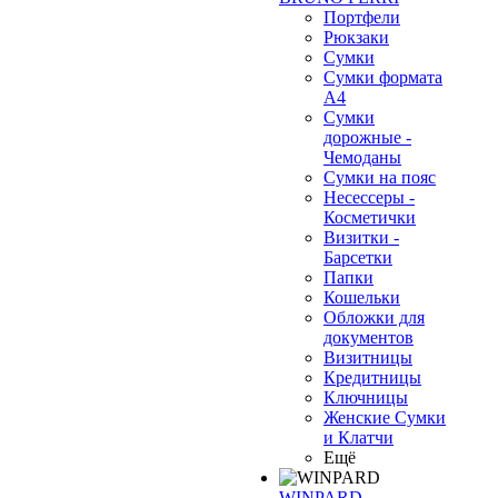
Портфели
Рюкзаки
Сумки
Сумки формата
А4
Сумки
дорожные -
Чемоданы
Сумки на пояс
Несессеры -
Косметички
Визитки -
Барсетки
Папки
Кошельки
Обложки для
документов
Визитницы
Кредитницы
Ключницы
Женские Сумки
и Клатчи
Ещё
WINPARD