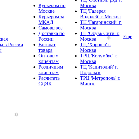
Курьером по
Москва
Москве
ТЦ 'Галерея
Курьером за
Водолей' г. Москва
МКАД
ТЦ 'Гагаринский' г.
Самовывоз
Москва
Доставка по
ТЦ 'Обувь Сити' г.
Ещё
ская
России
Москва
а в России
Возврат
ТЦ 'Хорошо' г.
ы
товара
Москва
Оптовым
ТРЦ 'Колумбус' г.
клиентам
Москва
Розничным
ТЦ 'Капитолий' г.
клиентам
Подольск
Расчитать
ТРЦ 'Метрополь' г.
СДЭК
Минск