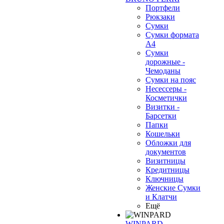
Портфели
Рюкзаки
Сумки
Сумки формата
А4
Сумки
дорожные -
Чемоданы
Сумки на пояс
Несессеры -
Косметички
Визитки -
Барсетки
Папки
Кошельки
Обложки для
документов
Визитницы
Кредитницы
Ключницы
Женские Сумки
и Клатчи
Ещё
WINPARD