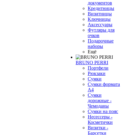
документов
Кредитницы
Визитницы
Ключницы
Аксессуары
Футляры для
очков
Подарочные
наборы
Ещё
BRUNO PERRI
Портфели
❄
Рюкзаки
Сумки
Сумки формата
А4
Сумки
дорожные -
Чемоданы
Сумки на пояс
Несессеры -
Косметички
Визитки -
Барсетки