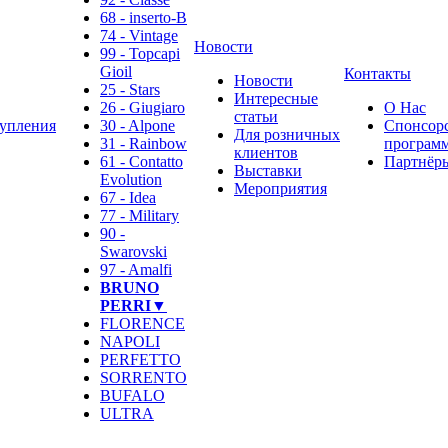
68 - inserto-B
74 - Vintage
Новости
99 - Topcapi
Gioil
Контакты
Новости
25 - Stars
Интересные
26 - Giugiaro
О Нас
статьи
упления
30 - Alpone
Спонсор
Для розничных
31 - Rainbow
программ
клиентов
61 - Contatto
Партнёр
Выставки
Evolution
Мероприятия
67 - Idea
77 - Military
90 -
Swarovski
97 - Amalfi
BRUNO
PERRI▼
FLORENCE
NAPOLI
PERFETTO
SORRENTO
BUFALO
ULTRA