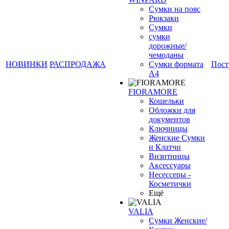
Сумки на пояс
Рюкзаки
Сумки
❄
сумки
дорожные/
чемоданы
НОВИНКИ
РАСПРОДАЖА
Сумки формата
Пост
А4
FIORAMORE
Кошельки
Обложки для
документов
Ключницы
Женские Сумки
и Клатчи
Визитницы
Аксессуары
Несессеры -
Косметички
Ещё
VALIA
Сумки Женские/