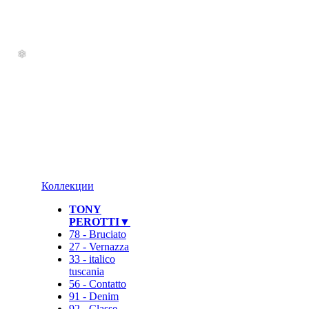
Коллекции
TONY
PEROTTI▼
78 - Bruciato
27 - Vernazza
33 - italico
tuscania
56 - Contatto
91 - Denim
92 - Classe