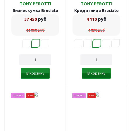
TONY PEROTTI
TONY PEROTTI
Бизнес сумка Bruciato
Кредитница Bruciato
789902/2
789745/8
руб
руб
37 450
4 110
44 060
руб
4 830
руб
В корзину
В корзину
СКИДКА
15%
СКИДКА
15%