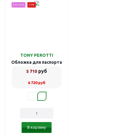
СКИДКА
15%
TONY PEROTTI
Обложка для паспорта
и автодокументов
руб
5 710
Bruciato 781096A/3
6 720
руб
В корзину