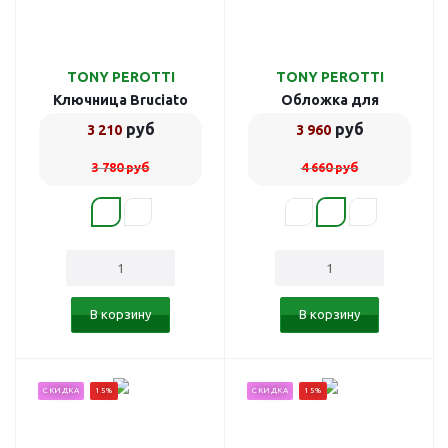
TONY PEROTTI
TONY PEROTTI
Ключница Bruciato
Обложка для
783339/8
автодокументов
руб
руб
3 210
3 960
Bruciato 781446/2
3 780
руб
4 660
руб
В корзину
В корзину
СКИДКА
15%
СКИДКА
15%