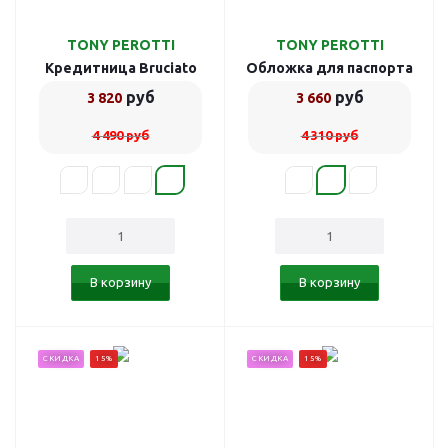
TONY PEROTTI
TONY PEROTTI
Кредитница Bruciato
Обложка для паспорта
784494/24
Bruciato 783435/8
руб
руб
3 820
3 660
4 490
руб
4 310
руб
В корзину
В корзину
СКИДКА
15%
СКИДКА
15%