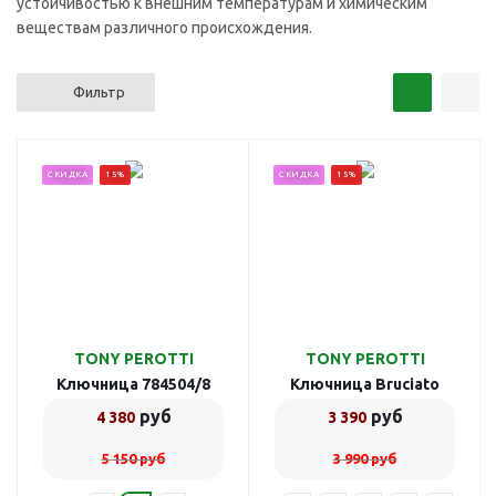
устойчивостью к внешним температурам и химическим
веществам различного происхождения.
Фильтр
СКИДКА
15%
СКИДКА
15%
TONY PEROTTI
TONY PEROTTI
Ключница 784504/8
Ключница Bruciato
781194/24
руб
руб
4 380
3 390
5 150
руб
3 990
руб