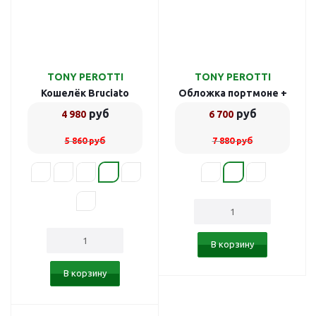
TONY PEROTTI
TONY PEROTTI
Кошелёк Bruciato
Обложка портмоне +
781371/4
документы Bruciato
руб
руб
4 980
6 700
781236/3
5 860
руб
7 880
руб
В корзину
В корзину