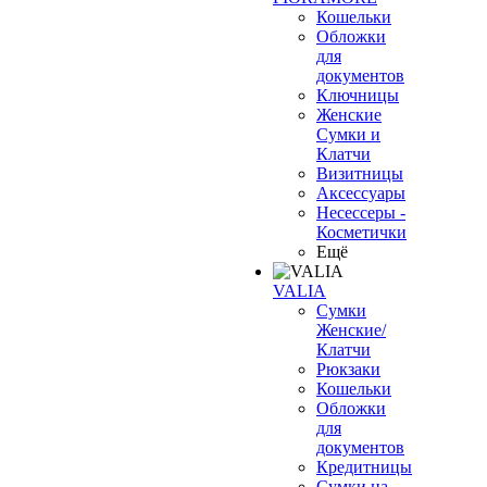
Кошельки
Обложки
для
документов
Ключницы
Женские
Сумки и
Клатчи
Визитницы
Аксессуары
Несессеры -
Косметички
Ещё
VALIA
Сумки
Женские/
Клатчи
Рюкзаки
Кошельки
Обложки
для
документов
Кредитницы
Сумки на