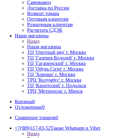
Самовывоз
Доставка по России
Возврат товара
Оптовым клиентам
Розничным клиентам
Расчитать СДЭК
Наши магазины
Назад
Наши магазины
ТЦ 'Охотный ряд' г. Москва
ТЦ 'Галерея Водолей' г. Москва
ТЦ 'Гагаринский' г. Москва
ТЦ 'Обувь Сити' г. Москва
ТЦ 'Хорошо' г. Москва
ТРЦ 'Колумбус' г. Москва
ТЦ 'Капитолий' г. Подольск
ТРЦ 'Метрополь' г. Минск
Корзина
0
Отложенные
0
Сравнение товаров
0
+7(989)117-83-52
Также Whatsapp и Viber
Назад