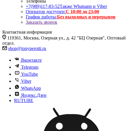
Телефоны
+7(989)117-83-52
Также Whatsapp и Viber
Оператор доступен:
С 10:00 до 23:00
График работы:
Без выходных и перерывов
Заказать звонок
Контактная информация
119361, Москва, Озерная ул., д. 42 "БЦ Озерная", Оптовый
отдел.
shop@tonyperotti.ru
Вконтакте
Telegram
YouTube
Viber
WhatsApp
Яндекс.Дзен
RUTUBE