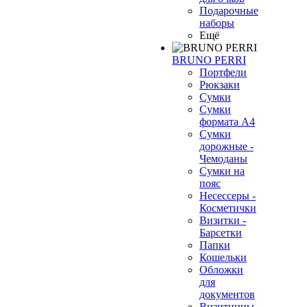
Подарочные
наборы
Ещё
BRUNO PERRI
Портфели
Рюкзаки
Сумки
Сумки
формата А4
Сумки
дорожные -
Чемоданы
Сумки на
пояс
Несессеры -
Косметички
Визитки -
Барсетки
Папки
Кошельки
Обложки
для
документов
Визитницы