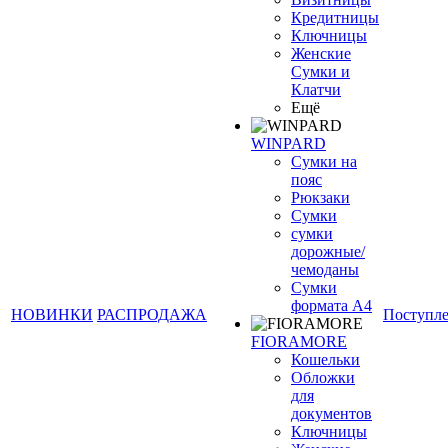
Кредитницы
Ключницы
Женские
Сумки и
Клатчи
Ещё
WINPARD
Сумки на
пояс
Рюкзаки
Сумки
сумки
дорожные/
чемоданы
Сумки
формата А4
НОВИНКИ
РАСПРОДАЖА
Поступл
FIORAMORE
Кошельки
Обложки
для
документов
Ключницы