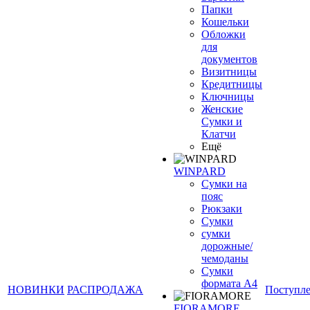
Папки
Кошельки
Обложки
для
документов
Визитницы
Кредитницы
Ключницы
Женские
Сумки и
Клатчи
Ещё
WINPARD
Сумки на
пояс
Рюкзаки
Сумки
сумки
дорожные/
чемоданы
Сумки
формата А4
НОВИНКИ
РАСПРОДАЖА
Поступл
FIORAMORE