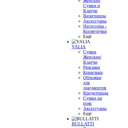
Женские
Сумки и
Клатчи
Визитницы
Аксессуары
Несессеры -
Косметички
Ещё
VALIA
Сумки
Женские/
Клатчи
Рюкзаки
Кошельки
Обложки
для
документов
Кредитницы
Сумки на
пояс
Аксессуары
Ещё
BULLATTI