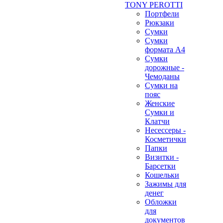
TONY PEROTTI
Портфели
Рюкзаки
Сумки
Сумки
формата А4
Сумки
дорожные -
Чемоданы
Сумки на
пояс
Женские
Сумки и
Клатчи
Несессеры -
Косметички
Папки
Визитки -
Барсетки
Кошельки
Зажимы для
денег
Обложки
для
документов