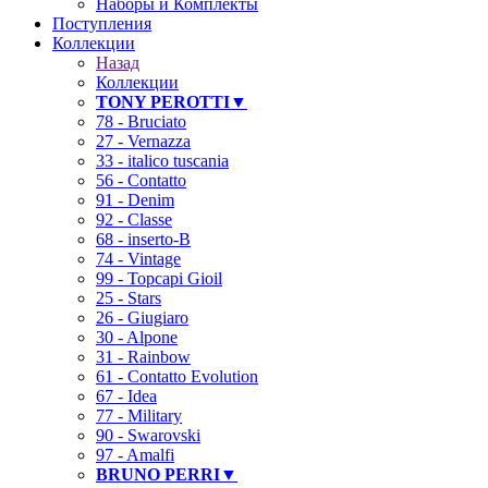
Наборы и Комплекты
Поступления
Коллекции
Назад
Коллекции
TONY PEROTTI▼
78 - Bruciato
27 - Vernazza
33 - italico tuscania
56 - Contatto
91 - Denim
92 - Classe
68 - inserto-B
74 - Vintage
99 - Topcapi Gioil
25 - Stars
26 - Giugiaro
30 - Alpone
31 - Rainbow
61 - Contatto Evolution
67 - Idea
77 - Military
90 - Swarovski
97 - Amalfi
BRUNO PERRI▼