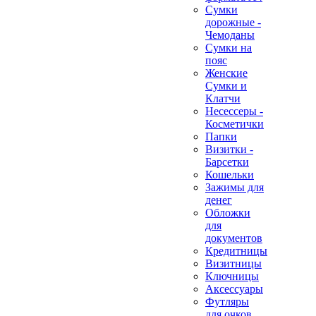
Сумки
дорожные -
Чемоданы
Сумки на
пояс
Женские
Сумки и
Клатчи
Несессеры -
Косметички
Папки
Визитки -
Барсетки
Кошельки
Зажимы для
денег
Обложки
для
документов
Кредитницы
Визитницы
Ключницы
Аксессуары
Футляры
для очков