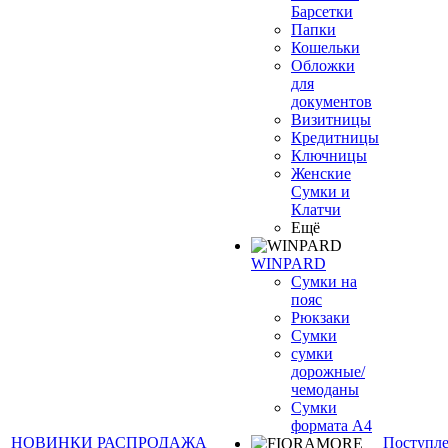
Барсетки
Папки
Кошельки
Обложки
для
документов
Визитницы
Кредитницы
Ключницы
Женские
Сумки и
Клатчи
Ещё
WINPARD
Сумки на
пояс
Рюкзаки
Сумки
сумки
дорожные/
чемоданы
Сумки
формата А4
НОВИНКИ
РАСПРОДАЖА
Поступл