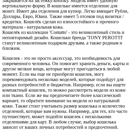
Закрывается на застёжку-кнопку. Модель имеет удобную
вертикальную форму. В кошельке имеется отделение для
монет. Имеет два отделения для купюр. Легко вмещает Рубли,
Доллары, Евро, Юани. Также имеет 5 отсеков под визитки /
кредитки. Кошелёк сделан из износостойкого и прочного
материала - натуральная кожа.
Кошелёк из коллекции 'Contatto' - это великолепный стиль и
неповторимый дизайн. Кошельки бренда 'TONY PEROTTI'
станут великолепным подарком друзьям, а также родным и
близким.
Кошелек - это не просто аксессуар, это необходимость для
современного человека. Он помогает хранить деньги, карты и
другие мелкие вещи, которые могут пригодиться в любой
момент. Если вы еще не приобрели кошелек, могу
порекомендовать несколько моделей, которые подойдут для
разных потребностей и бюджетов. Например, если вы ищете
компактный кошелек, то можно рассмотреть модели из кожи
или ткани. Если же вы предпочитаете более классический
вариант, то обратите внимание на модели из натуральной
кожи. Также стоит учитывать размер кошелька и количество
отделений, которые вам нужны. Например, для тех, кто часто
путешествует, может подойти кошелек с несколькими
отделениями для карт. В любом случае, выбор кошелька
зависит от ваших личных потребностей и предпочтений.