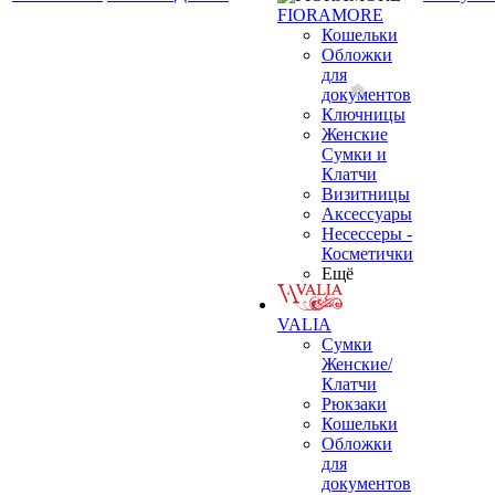
FIORAMORE
Кошельки
Обложки
для
документов
Ключницы
Женские
Сумки и
Клатчи
Визитницы
Аксессуары
Несессеры -
Косметички
Ещё
VALIA
Сумки
Женские/
Клатчи
Рюкзаки
Кошельки
Обложки
для
документов