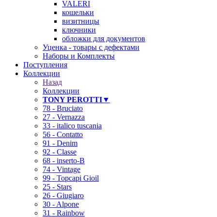
VALERI
кошельки
визитницы
ключники
обложки для документов
Уценка - товары с дефектами
Наборы и Комплекты
Поступления
Коллекции
Назад
Коллекции
TONY PEROTTI▼
78 - Bruciato
27 - Vernazza
33 - italico tuscania
56 - Contatto
91 - Denim
92 - Classe
68 - inserto-B
74 - Vintage
99 - Topcapi Gioil
25 - Stars
26 - Giugiaro
30 - Alpone
31 - Rainbow