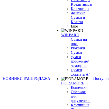
Кредитницы
Ключницы
Женские
Сумки и
Клатчи
Ещё
WINPARD
Сумки на
пояс
Рюкзаки
Сумки
сумки
дорожные/
чемоданы
Сумки
формата А4
НОВИНКИ
РАСПРОДАЖА
Поступл
FIORAMORE
Кошельки
Обложки
для
документов
Ключницы