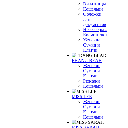
Визитницы
Кошельки
Обложки
для
документов
Несессеры -
Косметички
Женские
Сумки и
Клатчи
ERANG BEAR
Женские
Сумки и
Клатчи
Рюкзаки
Кошельки
MISS LEE
Женские
Сумки и
Клатчи
Кошельки
MISS SARAH