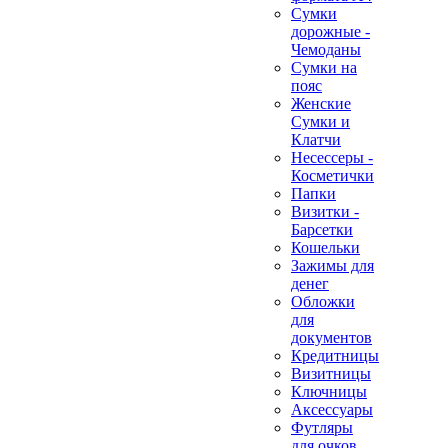
Сумки
дорожные -
Чемоданы
Сумки на
пояс
Женские
Сумки и
Клатчи
Несессеры -
Косметички
Папки
Визитки -
Барсетки
Кошельки
Зажимы для
денег
Обложки
для
документов
Кредитницы
Визитницы
Ключницы
Аксессуары
Футляры
для очков