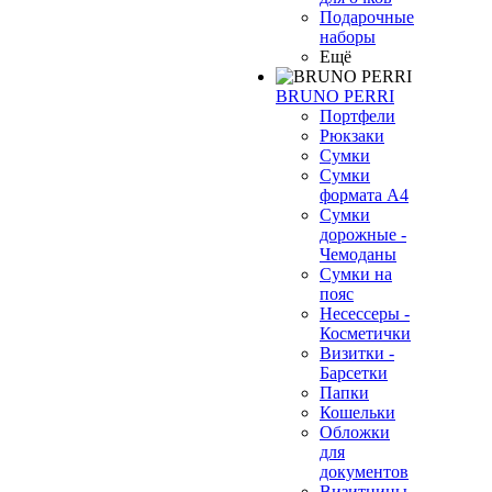
Подарочные
наборы
Ещё
BRUNO PERRI
Портфели
Рюкзаки
Сумки
Сумки
формата А4
Сумки
дорожные -
Чемоданы
Сумки на
пояс
Несессеры -
Косметички
Визитки -
Барсетки
Папки
Кошельки
Обложки
для
документов
Визитницы