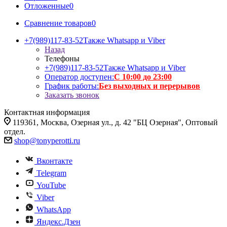
Отложенные
0
Сравнение товаров
0
+7(989)117-83-52
Также Whatsapp и Viber
Назад
Телефоны
+7(989)117-83-52
Также Whatsapp и Viber
Оператор доступен:
С 10:00 до 23:00
График работы:
Без выходных и перерывов
Заказать звонок
Контактная информация
119361, Москва, Озерная ул., д. 42 "БЦ Озерная", Оптовый
отдел.
shop@tonyperotti.ru
Вконтакте
Telegram
YouTube
Viber
WhatsApp
Яндекс.Дзен