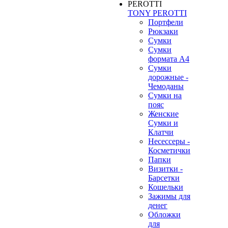
TONY PEROTTI
Портфели
Рюкзаки
Сумки
Сумки
формата А4
Сумки
дорожные -
Чемоданы
Сумки на
пояс
Женские
Сумки и
Клатчи
Несессеры -
Косметички
Папки
Визитки -
Барсетки
Кошельки
Зажимы для
денег
Обложки
для