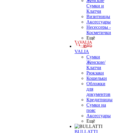
Женские
Сумки и
Клатчи
Визитницы
Аксессуары
Несессеры -
Косметички
Ещё
VALIA
Сумки
Женские/
Клатчи
Рюкзаки
Кошельки
Обложки
для
документов
Кредитницы
Сумки на
пояс
Аксессуары
Ещё
BULLATTI