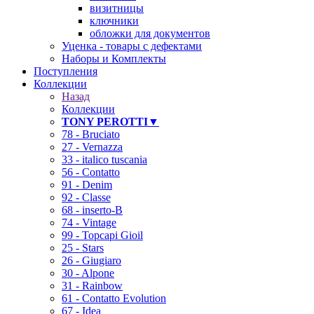
визитницы
ключники
обложки для документов
Уценка - товары с дефектами
Наборы и Комплекты
Поступления
Коллекции
Назад
Коллекции
TONY PEROTTI▼
78 - Bruciato
27 - Vernazza
33 - italico tuscania
56 - Contatto
91 - Denim
92 - Classe
68 - inserto-B
74 - Vintage
❄
99 - Topcapi Gioil
25 - Stars
26 - Giugiaro
30 - Alpone
31 - Rainbow
61 - Contatto Evolution
67 - Idea