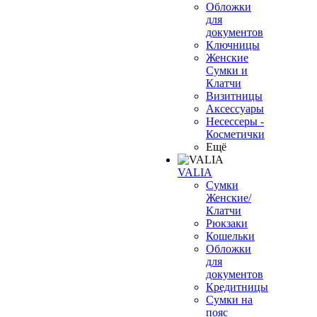
Обложки
для
документов
Ключницы
Женские
Сумки и
Клатчи
Визитницы
Аксессуары
Несессеры -
Косметички
Ещё
VALIA
Сумки
Женские/
Клатчи
Рюкзаки
Кошельки
Обложки
для
документов
Кредитницы
Сумки на
пояс