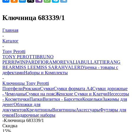
Ключница 683339/1
Главная
-
Каталог
-
Tony Perotti
TONY PEROTTI
BRUNO
PERRI
WINPARD
FIORAMORE
VALIA
BULLATTI
ERANG
BEAR
MISS LEE
MISS SARAH
VALERI
Уценка - товары с
дефектами
Наборы и Комплекты
-
Ключницы Tony Perotti
Портфели
Рюкзаки
Сумки
Сумки формата А4
Сумки дорожные
- Чемоданы
Сумки на пояс
Женские Сумки и Клатчи
Несессеры
- Косметички
Папки
Визитки - Барсетки
Кошельки
Зажимы для
денег
Обложки для
документов
Кредитницы
Визитницы
Аксессуары
Футляры для
очков
Подарочные наборы
-
Ключница 683339/1
Скидка
15%