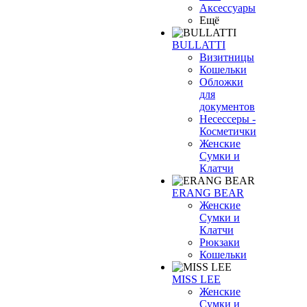
Аксессуары
Ещё
BULLATTI
Визитницы
Кошельки
Обложки
для
документов
Несессеры -
Косметички
Женские
Сумки и
Клатчи
ERANG BEAR
Женские
Сумки и
Клатчи
Рюкзаки
Кошельки
MISS LEE
Женские
Сумки и