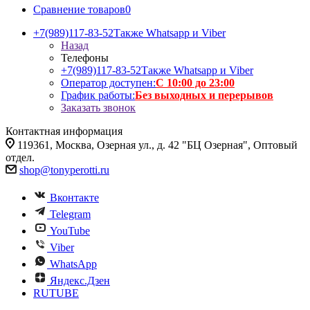
Сравнение товаров
0
+7(989)117-83-52
Также Whatsapp и Viber
Назад
Телефоны
+7(989)117-83-52
Также Whatsapp и Viber
Оператор доступен:
С 10:00 до 23:00
График работы:
Без выходных и перерывов
Заказать звонок
Контактная информация
119361, Москва, Озерная ул., д. 42 "БЦ Озерная", Оптовый
отдел.
shop@tonyperotti.ru
Вконтакте
Telegram
YouTube
Viber
WhatsApp
Яндекс.Дзен
RUTUBE