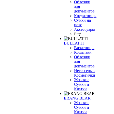
Обложки
для
документов
Кредитницы
Сумки на
пояс
Аксессуары
Ещё
BULLATTI
Визитницы
Кошельки
Обложки
для
документов
Несессеры -
Косметички
Женские
Сумки и
Клатчи
ERANG BEAR
Женские
Сумки и
Клатчи