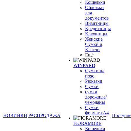
Кошельки
Обложки
для
документов
Визитницы
Кредитницы
Ключницы
Женские
Сумки и
Клатчи
Ещё
WINPARD
Сумки на
пояс
Рюкзаки
Сумки
сумки
дорожные/
чемоданы
Сумки
формата А4
НОВИНКИ
РАСПРОДАЖА
Поступл
FIORAMORE
Кошельки