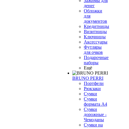
Зажимы для
денег
Обложки
для
документов
Кредитницы
Визитницы
Ключницы
Аксессуары
Футляры
для очков
Подарочные
наборы
Ещё
BRUNO PERRI
Портфели
Рюкзаки
Сумки
Сумки
формата А4
Сумки
дорожные -
Чемоданы
Сумки на