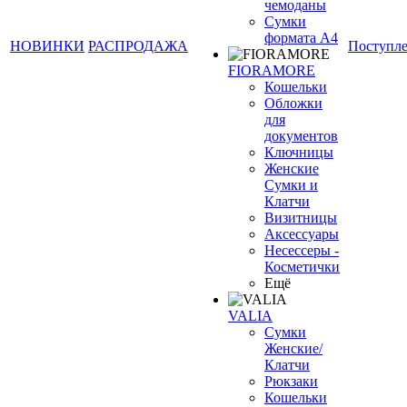
чемоданы
Сумки
формата А4
НОВИНКИ
РАСПРОДАЖА
Поступл
FIORAMORE
Кошельки
Обложки
для
документов
Ключницы
Женские
Сумки и
Клатчи
Визитницы
Аксессуары
Несессеры -
Косметички
Ещё
VALIA
Сумки
Женские/
Клатчи
Рюкзаки
Кошельки