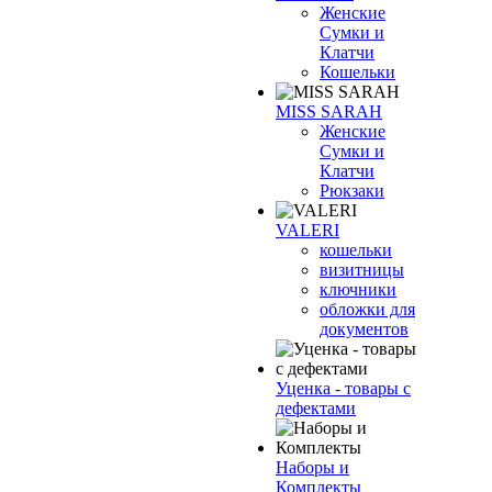
Женские
Сумки и
Клатчи
Кошельки
MISS SARAH
Женские
Сумки и
Клатчи
Рюкзаки
VALERI
кошельки
визитницы
ключники
обложки для
документов
Уценка - товары с
дефектами
Наборы и
Комплекты