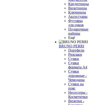
Кредитницы
Визитницы
Ключницы
Аксессуары
Футляры
для очков
Подарочные
наборы
Ещё
BRUNO PERRI
Портфели
Рюкзаки
Сумки
Сумки
формата А4
Сумки
дорожные -
Чемоданы
Сумки на
пояс
Несессеры -
Косметички
Визитки -