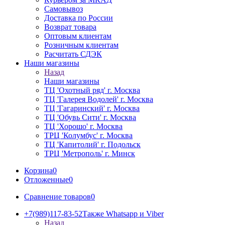
Самовывоз
Доставка по России
Возврат товара
Оптовым клиентам
Розничным клиентам
Расчитать СДЭК
Наши магазины
Назад
Наши магазины
ТЦ 'Охотный ряд' г. Москва
ТЦ 'Галерея Водолей' г. Москва
ТЦ 'Гагаринский' г. Москва
ТЦ 'Обувь Сити' г. Москва
ТЦ 'Хорошо' г. Москва
ТРЦ 'Колумбус' г. Москва
ТЦ 'Капитолий' г. Подольск
ТРЦ 'Метрополь' г. Минск
Корзина
0
Отложенные
0
Сравнение товаров
0
+7(989)117-83-52
Также Whatsapp и Viber
Назад