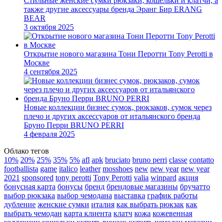
Стильные женские сумки рюкзаки, кошельки и клатчи, а
также другие аксессуары бренда Эранг Бир ERANG
BEAR
3 октября 2025
Открытие нового магазина Тони Перотти Tony Perotti в
Москве
4 сентября 2025
Новые коллекции бизнес сумок, рюкзаков, сумок через
плечо и других аксессуаров от итальянского бренда
Бруно Перри BRUNO PERRI
4 февраля 2025
Облако тегов
10%
20%
25%
35%
5%
afl
apk
bruciato
bruno perri
classe
contatto
footballista
game
italico
leather
mosshoes
new
new year
new year
2021
sponsored
tony perotti
Tony Perotti
valia
winpard
акция
бонусная карта
бонусы
бренд
брендовые магазины
бручатто
выбор рюкзака
выбор чемодана
выставка
график работы
дубление
женские сумки
италия
как выбрать рюкзак
как
выбрать чемодан
карта клиента
клатч
кожа
кожевенная