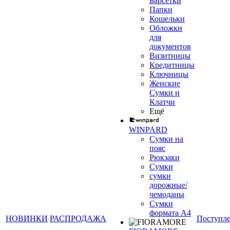
Барсетки
Папки
Кошельки
Обложки
для
документов
Визитницы
Кредитницы
Ключницы
Женские
Сумки и
Клатчи
Ещё
WINPARD
Сумки на
пояс
Рюкзаки
Сумки
сумки
дорожные/
чемоданы
Сумки
формата А4
НОВИНКИ
РАСПРОДАЖА
Поступл