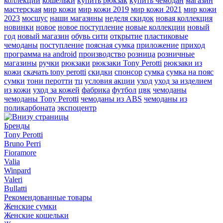
коллекции
кошельки
купить рюкзак
купить чемодан
магазин
мастерская
мир кожи
мир кожи 2019
мир кожи 2021
мир кожи
2023
мосшус
наши магазины
неделя скидок
новая коллекция
новинки
новое
новое поступление
новые коллекции
новый
год
новый магазин
обувь сити
открытие
пластиковые
чемоданы
поступление
поясная сумка
приложение
приход
программа на android
производство
розница
розничные
магазины
ручки
рюкзаки
рюкзаки Tony Perotti
рюкзаки из
кожи
скачать tony perotti
скидки
спонсор
сумка
сумка на пояс
сумки
тони перотти
тц
условия акции
уход
уход за изделием
из кожи
уход за кожей
фабрика
футбол
цвк
чемоданы
чемоданы Tony Perotti
чемоданы из ABS
чемоданы из
поликарбоната
экспоцентр
Бренды
Tony Perotti
Bruno Perri
Fioramore
Valia
Winpard
Valeri
Bullatti
Рекомендованные товары
Женские сумки
Женские кошельки