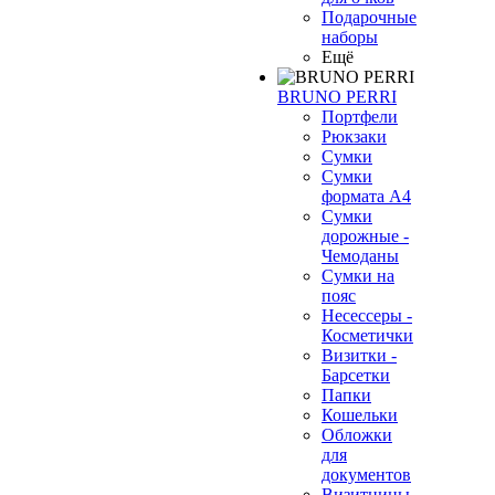
Подарочные
наборы
Ещё
BRUNO PERRI
Портфели
Рюкзаки
Сумки
Сумки
формата А4
Сумки
дорожные -
Чемоданы
Сумки на
пояс
Несессеры -
Косметички
Визитки -
Барсетки
Папки
Кошельки
Обложки
для
документов
Визитницы