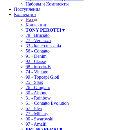
Наборы и Комплекты
Поступления
Коллекции
Назад
Коллекции
TONY PEROTTI▼
78 - Bruciato
27 - Vernazza
33 - italico tuscania
56 - Contatto
91 - Denim
92 - Classe
68 - inserto-B
74 - Vintage
99 - Topcapi Gioil
25 - Stars
26 - Giugiaro
30 - Alpone
31 - Rainbow
61 - Contatto Evolution
67 - Idea
77 - Military
90 - Swarovski
97 - Amalfi
BRUNO PERRI▼