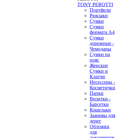
TONY PEROTTI
Портфели
Рюкзаки
Сумки
Сумки
формата А4
Сумки
дорожные -
Чемоданы
Сумки на
пояс
Женские
Сумки и
Клатчи
Несессеры -
Косметички
Папки
Визитки -
Барсетки
Кошельки
Зажимы для
денег
Обложки
для
документов