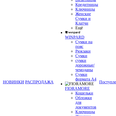
Кредитницы
Ключницы
Женские
Сумки и
Клатчи
Ещё
WINPARD
Сумки на
пояс
Рюкзаки
Сумки
сумки
дорожные/
чемоданы
Сумки
формата А4
НОВИНКИ
РАСПРОДАЖА
Поступл
FIORAMORE
Кошельки
Обложки
для
документов
Ключницы