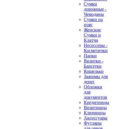
Сумки
дорожные -
Чемоданы
Сумки на
пояс
Женские
Сумки и
Клатчи
Несессеры -
Косметички
Папки
Визитки -
Барсетки
Кошельки
Зажимы для
денег
Обложки
для
документов
Кредитницы
Визитницы
Ключницы
Аксессуары
Футляры
для очков