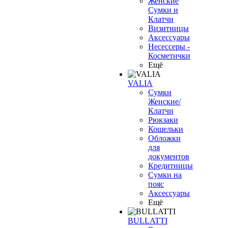
Женские
Сумки и
Клатчи
Визитницы
Аксессуары
Несессеры -
Косметички
Ещё
VALIA
Сумки
Женские/
Клатчи
Рюкзаки
Кошельки
Обложки
для
документов
Кредитницы
Сумки на
пояс
Аксессуары
Ещё
BULLATTI