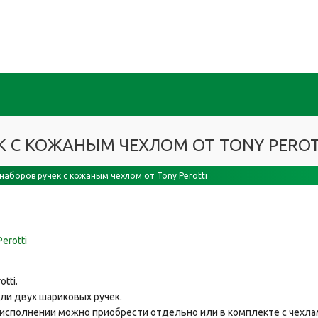
 С КОЖАНЫМ ЧЕХЛОМ ОТ TONY PEROT
наборов ручек с кожаным чехлом от Tony Perotti
tti.
ли двух шариковых ручек.
ном исполнении можно приобрести отдельно или в комплекте с чех