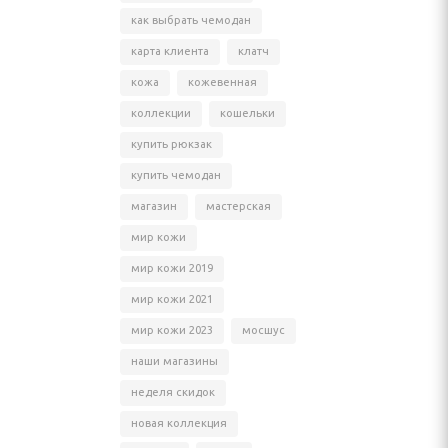
как выбрать чемодан
карта клиента
клатч
кожа
кожевенная
коллекции
кошельки
купить рюкзак
купить чемодан
магазин
мастерская
мир кожи
мир кожи 2019
мир кожи 2021
мир кожи 2023
мосшус
наши магазины
неделя скидок
новая коллекция