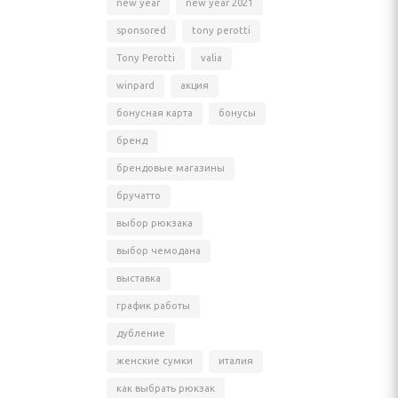
new year
new year 2021
sponsored
tony perotti
Tony Perotti
valia
winpard
акция
бонусная карта
бонусы
бренд
брендовые магазины
бручатто
выбор рюкзака
выбор чемодана
выставка
график работы
дубление
женские сумки
италия
как выбрать рюкзак