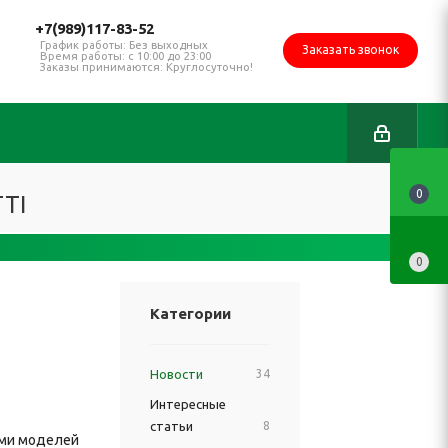
+7(989)117-83-52
График работы: Без выходных
Заказать звонок
Время работы: с 10:00 до 23:00
Заказы принимаются: Круглосуточно!
0
TI
0
Категории
Новости
34
Интересные
статьи
8
лами моделей