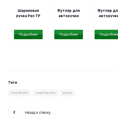
Шариковая
Футляр для
Футляр дл
ручка Pen TP
авторучки
авторучк
333220/4
333221/1
Подробнее
Подробнее
Подробне
Теги
Tony Perotti
тони перотти
ручки
Назад к списку