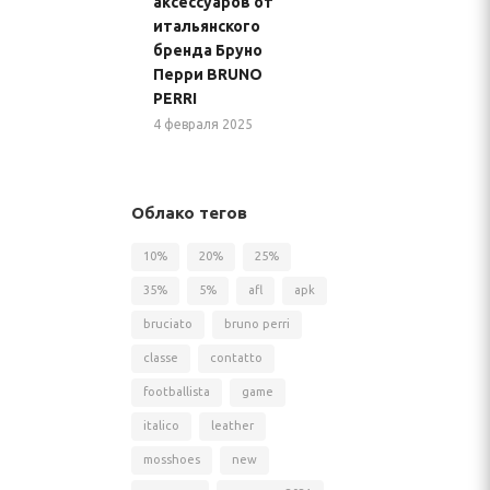
аксессуаров от
итальянского
бренда Бруно
Перри BRUNO
PERRI
4 февраля 2025
Облако тегов
10%
20%
25%
35%
5%
afl
apk
bruciato
bruno perri
classe
contatto
footballista
game
italico
leather
mosshoes
new