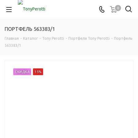
0
ПОРТФЕЛЬ 563383/1
Главная
-
Каталог
-
Tony Perotti
-
Портфели Tony Perotti
-
Портфель
563383/1
СКИДКА
15%