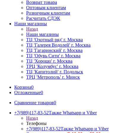
Возврат товара
Оптовым клиентам
Розничным клиентам
Расчитать СДЭК
Наши магазины
Назад
Наши магазины
ТЦ 'Охотный ряд' г. Москва
ТЦ 'Галерея Водолей' г. Москва
ТЦ 'Гагаринский' г. Москва
ТЦ 'Обувь Сити' г. Москва
ТЦ 'Хорошо' г. Москва
ТРЦ 'Колумбус' г. Москва
ТЦ 'Капитолий' г. Подольск
ТРЦ 'Метрополь' г. Минск
Корзина
0
Отложенные
0
Сравнение товаров
0
+7(989)117-83-52
Также Whatsapp и Viber
Назад
Телефоны
+7(989)117-83-52
Также Whatsapp и Viber