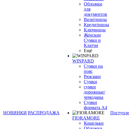
Обложки
для
документов
Визитницы
Кредитницы
Ключницы
Женские
Сумки и
Клатчи
Ещё
WINPARD
Сумки на
пояс
Рюкзаки
Сумки
сумки
дорожные/
чемоданы
Сумки
формата А4
НОВИНКИ
РАСПРОДАЖА
Поступл
FIORAMORE
Кошельки
Обложки