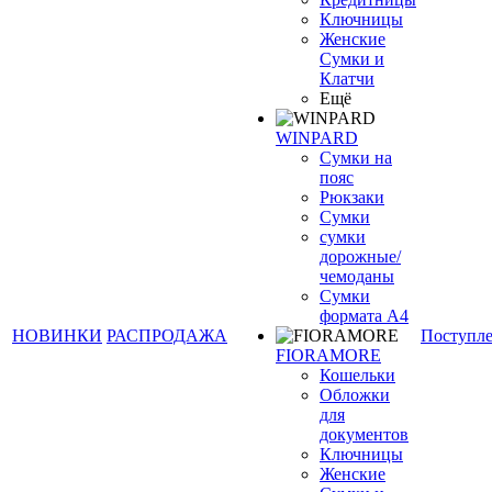
Ключницы
Женские
Сумки и
Клатчи
Ещё
WINPARD
Сумки на
пояс
Рюкзаки
Сумки
сумки
дорожные/
чемоданы
Сумки
формата А4
НОВИНКИ
РАСПРОДАЖА
Поступл
FIORAMORE
Кошельки
Обложки
для
документов
Ключницы
Женские