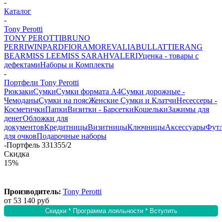
-
Каталог
-
Tony Perotti
TONY PEROTTI
BRUNO
PERRI
WINPARD
FIORAMORE
VALIA
BULLATTI
ERANG
BEAR
MISS LEE
MISS SARAH
VALERI
Уценка - товары с
дефектами
Наборы и Комплекты
-
Портфели Tony Perotti
Рюкзаки
Сумки
Сумки формата А4
Сумки дорожные -
Чемоданы
Сумки на пояс
Женские Сумки и Клатчи
Несессеры -
Косметички
Папки
Визитки - Барсетки
Кошельки
Зажимы для
денег
Обложки для
документов
Кредитницы
Визитницы
Ключницы
Аксессуары
Фут
для очков
Подарочные наборы
-
Портфель 331355/2
Скидка
15%
Производитель:
Tony Perotti
от
53 140 руб
Скидки * Программа лояльности * Вступить