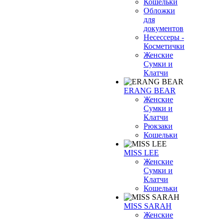
Кошельки
Обложки
для
документов
Несессеры -
Косметички
Женские
Сумки и
Клатчи
ERANG BEAR
Женские
Сумки и
Клатчи
Рюкзаки
Кошельки
MISS LEE
Женские
Сумки и
Клатчи
Кошельки
MISS SARAH
Женские