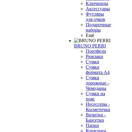
Ключницы
Аксессуары
Футляры
для очков
Подарочные
наборы
Ещё
BRUNO PERRI
Портфели
Рюкзаки
Сумки
Сумки
формата А4
Сумки
дорожные -
Чемоданы
Сумки на
пояс
Несессеры -
Косметички
Визитки -
Барсетки
Папки
Кошельки