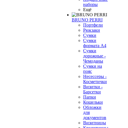
наборы
Ещё
BRUNO PERRI
Портфели
Рюкзаки
Сумки
Сумки
формата А4
Сумки
дорожные -
Чемоданы
Сумки на
пояс
Несессеры -
Косметички
Визитки -
Барсетки
Папки
Кошельки
Обложки
для
документов
Визитницы
Кредитницы