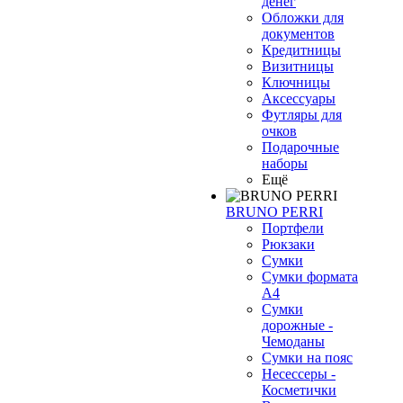
денег
Обложки для
документов
Кредитницы
Визитницы
Ключницы
Аксессуары
Футляры для
очков
Подарочные
наборы
Ещё
BRUNO PERRI
Портфели
Рюкзаки
Сумки
Сумки формата
А4
Сумки
дорожные -
Чемоданы
Сумки на пояс
Несессеры -
Косметички