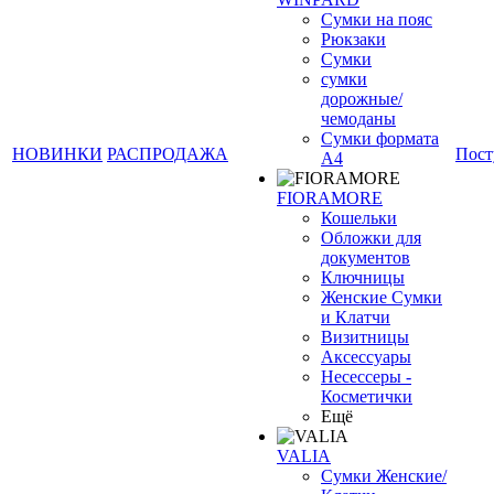
Сумки на пояс
Рюкзаки
Сумки
сумки
дорожные/
чемоданы
Сумки формата
НОВИНКИ
РАСПРОДАЖА
Пост
А4
FIORAMORE
Кошельки
Обложки для
документов
Ключницы
Женские Сумки
и Клатчи
Визитницы
Аксессуары
Несессеры -
Косметички
Ещё
VALIA
Сумки Женские/