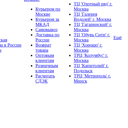
ТЦ 'Охотный ряд' г.
Курьером по
Москва
Москве
ТЦ 'Галерея
Курьером за
Водолей' г. Москва
МКАД
ТЦ 'Гагаринский' г.
Самовывоз
Москва
Доставка по
ТЦ 'Обувь Сити' г.
Ещё
ская
России
Москва
а в России
Возврат
ТЦ 'Хорошо' г.
ы
товара
Москва
Оптовым
ТРЦ 'Колумбус' г.
клиентам
Москва
Розничным
ТЦ 'Капитолий' г.
❄
клиентам
Подольск
Расчитать
ТРЦ 'Метрополь' г.
СДЭК
Минск