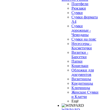
Портфели
Рюкзаки
Сумки
Сумки формата
А4
Сумки
дорожные -
Чемоданы
Сумки на пояс
Несессеры -
Косметички
Визитки -
Барсетки
Папки
Кошельки
Обложки для
документов
Визитницы
Кредитницы
Ключницы
Женские Сумки
и Клатчи
Ещё
WINPARD