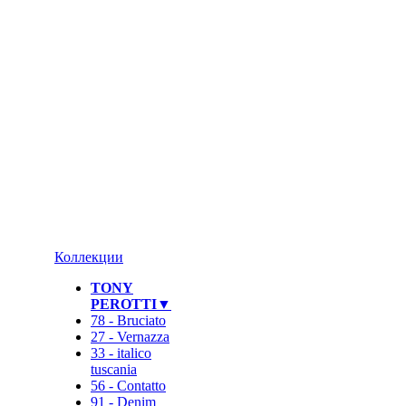
Коллекции
TONY
PEROTTI▼
78 - Bruciato
27 - Vernazza
33 - italico
tuscania
56 - Contatto
91 - Denim