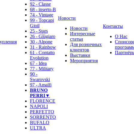
92 - Classe
68 - inserto-B
74 - Vintage
Новости
99 - Topcapi
Gioil
Контакты
Новости
25 - Stars
Интересные
26 - Giugiaro
О Нас
статьи
упления
30 - Alpone
Спонсор
Для розничных
31 - Rainbow
программ
клиентов
61 - Contatto
Партнёр
Выставки
Evolution
Мероприятия
67 - Idea
77 - Military
90 -
Swarovski
97 - Amalfi
BRUNO
PERRI▼
FLORENCE
NAPOLI
PERFETTO
SORRENTO
BUFALO
ULTRA