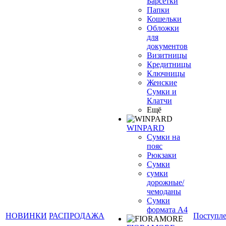
Барсетки
Папки
Кошельки
Обложки
для
документов
Визитницы
Кредитницы
Ключницы
Женские
Сумки и
Клатчи
Ещё
WINPARD
Сумки на
пояс
Рюкзаки
Сумки
сумки
дорожные/
чемоданы
Сумки
формата А4
НОВИНКИ
РАСПРОДАЖА
Поступл