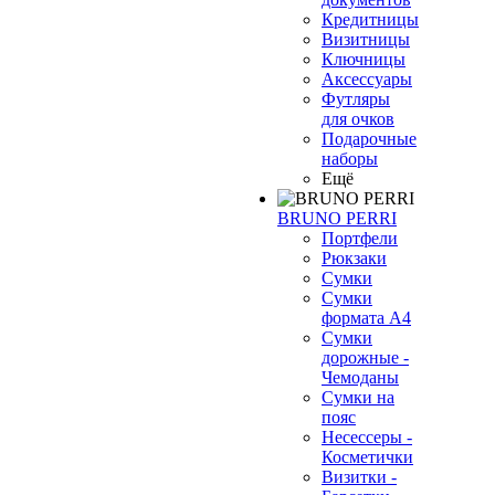
Кредитницы
Визитницы
Ключницы
Аксессуары
Футляры
для очков
Подарочные
наборы
Ещё
BRUNO PERRI
Портфели
Рюкзаки
Сумки
Сумки
формата А4
Сумки
дорожные -
Чемоданы
Сумки на
пояс
Несессеры -
Косметички
Визитки -