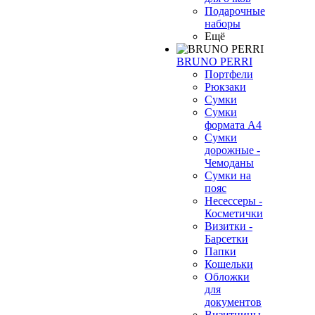
Подарочные
наборы
Ещё
BRUNO PERRI
Портфели
Рюкзаки
Сумки
Сумки
формата А4
Сумки
дорожные -
Чемоданы
Сумки на
пояс
Несессеры -
Косметички
Визитки -
Барсетки
Папки
Кошельки
Обложки
для
документов
Визитницы