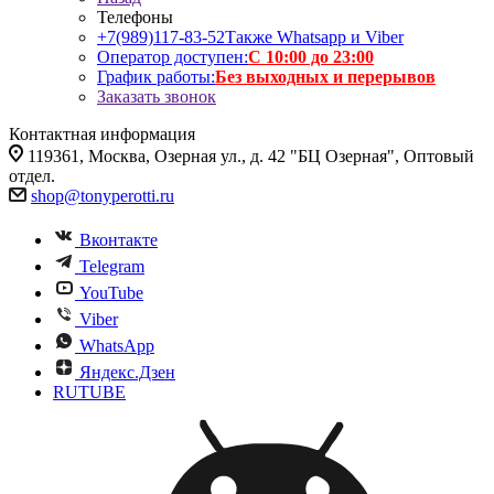
Телефоны
+7(989)117-83-52
Также Whatsapp и Viber
Оператор доступен:
С 10:00 до 23:00
График работы:
Без выходных и перерывов
Заказать звонок
Контактная информация
119361, Москва, Озерная ул., д. 42 "БЦ Озерная", Оптовый
отдел.
shop@tonyperotti.ru
Вконтакте
Telegram
YouTube
Viber
WhatsApp
Яндекс.Дзен
RUTUBE