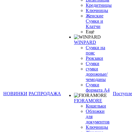
Кредитницы
Ключницы
Женские
Сумки и
Клатчи
Ещё
WINPARD
Сумки на
пояс
Рюкзаки
Сумки
сумки
дорожные/
чемоданы
Сумки
формата А4
НОВИНКИ
РАСПРОДАЖА
Поступл
FIORAMORE
Кошельки
Обложки
для
документов
Ключницы