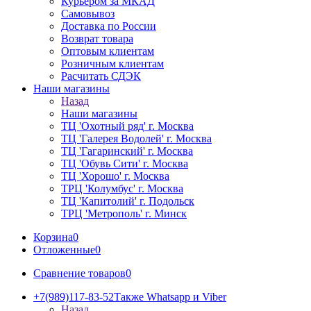
Курьером за МКАД
Самовывоз
Доставка по России
Возврат товара
Оптовым клиентам
Розничным клиентам
Расчитать СДЭК
Наши магазины
Назад
Наши магазины
ТЦ 'Охотный ряд' г. Москва
ТЦ 'Галерея Водолей' г. Москва
ТЦ 'Гагаринский' г. Москва
ТЦ 'Обувь Сити' г. Москва
ТЦ 'Хорошо' г. Москва
ТРЦ 'Колумбус' г. Москва
ТЦ 'Капитолий' г. Подольск
ТРЦ 'Метрополь' г. Минск
Корзина
0
Отложенные
0
Сравнение товаров
0
+7(989)117-83-52
Также Whatsapp и Viber
Назад