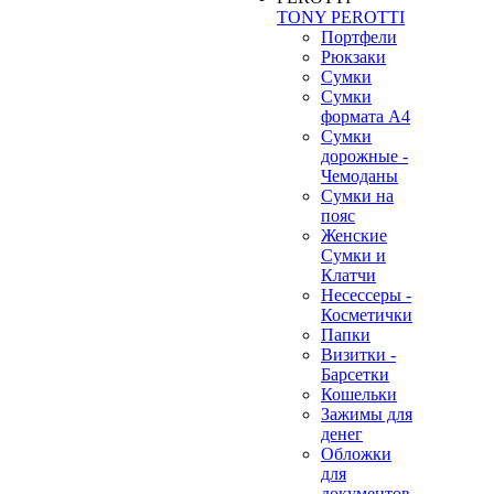
TONY PEROTTI
Портфели
Рюкзаки
Сумки
Сумки
формата А4
Сумки
дорожные -
Чемоданы
Сумки на
пояс
Женские
Сумки и
Клатчи
Несессеры -
Косметички
Папки
Визитки -
Барсетки
Кошельки
Зажимы для
денег
Обложки
для
документов