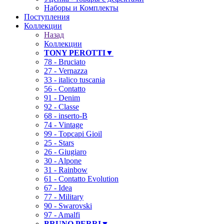
Наборы и Комплекты
Поступления
Коллекции
Назад
Коллекции
TONY PEROTTI▼
78 - Bruciato
27 - Vernazza
33 - italico tuscania
56 - Contatto
91 - Denim
92 - Classe
68 - inserto-B
74 - Vintage
99 - Topcapi Gioil
25 - Stars
26 - Giugiaro
30 - Alpone
31 - Rainbow
61 - Contatto Evolution
67 - Idea
77 - Military
90 - Swarovski
97 - Amalfi
BRUNO PERRI▼