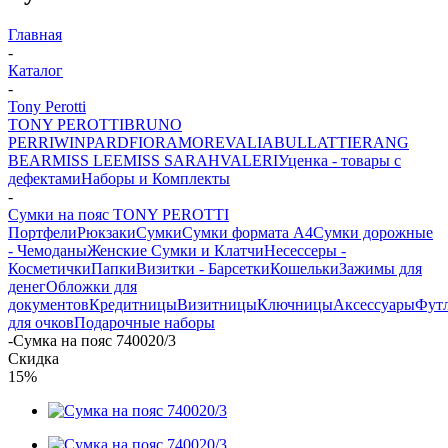
Главная
-
Каталог
-
Tony Perotti
TONY PEROTTI
BRUNO
PERRI
WINPARD
FIORAMORE
VALIA
BULLATTI
ERANG
BEAR
MISS LEE
MISS SARAH
VALERI
Уценка - товары с
дефектами
Наборы и Комплекты
-
Сумки на пояс TONY PEROTTI
Портфели
Рюкзаки
Сумки
Сумки формата А4
Сумки дорожные
- Чемоданы
Женские Сумки и Клатчи
Несессеры -
Косметички
Папки
Визитки - Барсетки
Кошельки
Зажимы для
денег
Обложки для
документов
Кредитницы
Визитницы
Ключницы
Аксессуары
Фут
для очков
Подарочные наборы
-
Сумка на пояс 740020/3
Скидка
15%