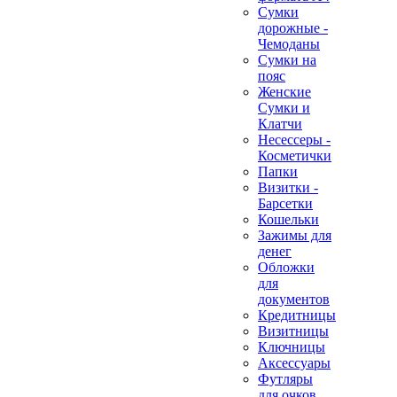
Сумки
дорожные -
Чемоданы
Сумки на
пояс
Женские
Сумки и
Клатчи
Несессеры -
Косметички
Папки
Визитки -
Барсетки
Кошельки
Зажимы для
денег
Обложки
для
документов
Кредитницы
Визитницы
Ключницы
Аксессуары
Футляры
для очков