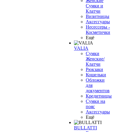
Женские
Сумки и
Клатчи
Визитницы
Аксессуары
Несессеры -
Косметички
Ещё
VALIA
Сумки
Женские/
Клатчи
Рюкзаки
Кошельки
Обложки
для
документов
Кредитницы
Сумки на
пояс
Аксессуары
Ещё
BULLATTI