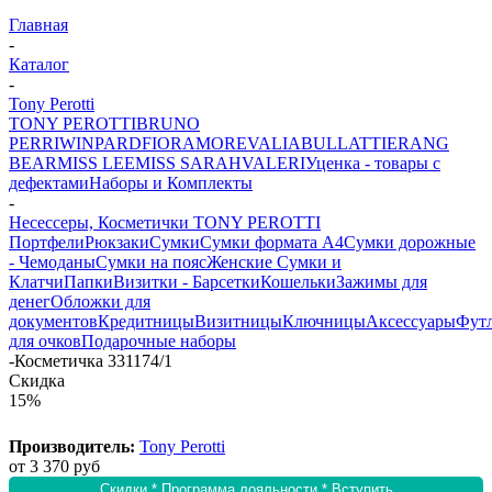
Главная
-
Каталог
-
Tony Perotti
TONY PEROTTI
BRUNO
PERRI
WINPARD
FIORAMORE
VALIA
BULLATTI
ERANG
BEAR
MISS LEE
MISS SARAH
VALERI
Уценка - товары с
дефектами
Наборы и Комплекты
-
Несессеры, Косметички TONY PEROTTI
Портфели
Рюкзаки
Сумки
Сумки формата А4
Сумки дорожные
- Чемоданы
Сумки на пояс
Женские Сумки и
Клатчи
Папки
Визитки - Барсетки
Кошельки
Зажимы для
денег
Обложки для
документов
Кредитницы
Визитницы
Ключницы
Аксессуары
Фут
для очков
Подарочные наборы
-
Косметичка 331174/1
Скидка
15%
Производитель:
Tony Perotti
от
3 370 руб
Скидки * Программа лояльности * Вступить