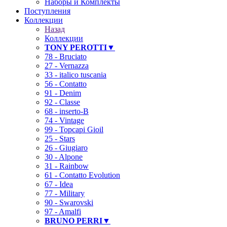
Наборы и Комплекты
Поступления
Коллекции
Назад
Коллекции
TONY PEROTTI▼
78 - Bruciato
27 - Vernazza
33 - italico tuscania
56 - Contatto
91 - Denim
92 - Classe
68 - inserto-B
74 - Vintage
99 - Topcapi Gioil
25 - Stars
26 - Giugiaro
30 - Alpone
31 - Rainbow
61 - Contatto Evolution
67 - Idea
77 - Military
90 - Swarovski
97 - Amalfi
BRUNO PERRI▼