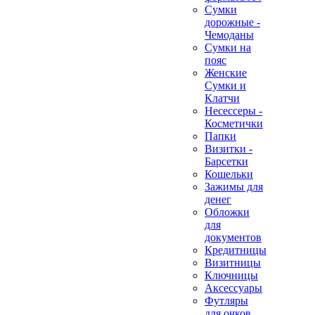
Сумки
дорожные -
Чемоданы
Сумки на
пояс
Женские
Сумки и
Клатчи
Несессеры -
Косметички
Папки
Визитки -
Барсетки
Кошельки
Зажимы для
денег
Обложки
для
документов
Кредитницы
Визитницы
Ключницы
Аксессуары
Футляры
для очков