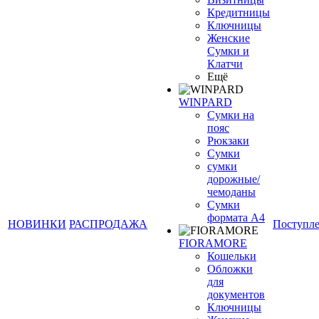
Кредитницы
Ключницы
Женские
Сумки и
Клатчи
Ещё
WINPARD
Сумки на
пояс
Рюкзаки
Сумки
сумки
дорожные/
чемоданы
Сумки
формата А4
НОВИНКИ
РАСПРОДАЖА
Поступл
FIORAMORE
Кошельки
Обложки
для
документов
Ключницы