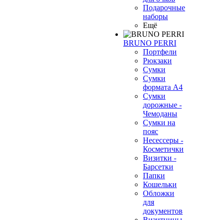
Подарочные
наборы
Ещё
BRUNO PERRI
Портфели
Рюкзаки
Сумки
Сумки
формата А4
Сумки
дорожные -
Чемоданы
Сумки на
пояс
Несессеры -
Косметички
Визитки -
Барсетки
Папки
Кошельки
Обложки
для
документов
Визитницы