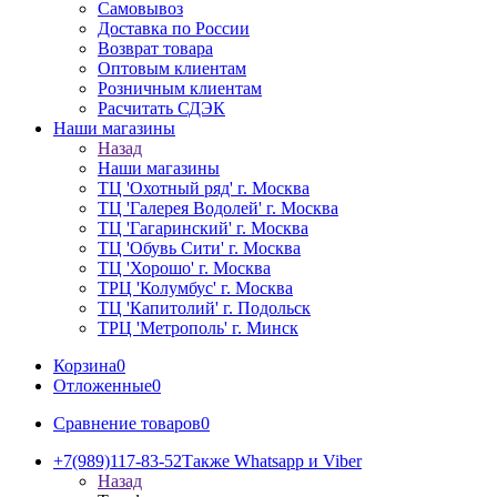
Самовывоз
Доставка по России
Возврат товара
Оптовым клиентам
Розничным клиентам
Расчитать СДЭК
Наши магазины
Назад
Наши магазины
ТЦ 'Охотный ряд' г. Москва
ТЦ 'Галерея Водолей' г. Москва
ТЦ 'Гагаринский' г. Москва
ТЦ 'Обувь Сити' г. Москва
ТЦ 'Хорошо' г. Москва
ТРЦ 'Колумбус' г. Москва
ТЦ 'Капитолий' г. Подольск
ТРЦ 'Метрополь' г. Минск
Корзина
0
Отложенные
0
Сравнение товаров
0
+7(989)117-83-52
Также Whatsapp и Viber
Назад