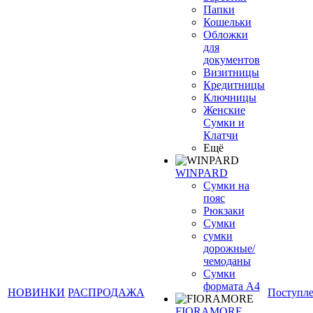
Папки
Кошельки
Обложки
для
документов
Визитницы
Кредитницы
Ключницы
Женские
Сумки и
Клатчи
Ещё
WINPARD
Сумки на
пояс
Рюкзаки
Сумки
сумки
дорожные/
чемоданы
Сумки
формата А4
НОВИНКИ
РАСПРОДАЖА
Поступл
FIORAMORE