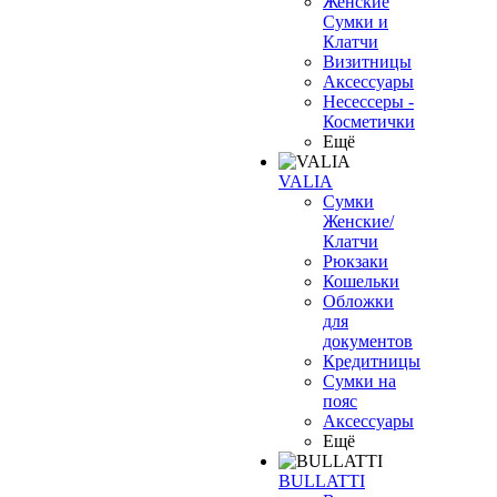
Женские
Сумки и
Клатчи
Визитницы
Аксессуары
Несессеры -
Косметички
Ещё
VALIA
Сумки
Женские/
Клатчи
Рюкзаки
Кошельки
Обложки
для
документов
Кредитницы
Сумки на
пояс
Аксессуары
Ещё
BULLATTI