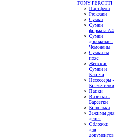
TONY PEROTTI
Портфели
Рюкзаки
Сумки
Сумки
формата А4
Сумки
дорожные -
Чемоданы
Сумки на
пояс
Женские
Сумки и
Клатчи
Несессеры -
Косметички
Папки
Визитки -
Барсетки
Кошельки
Зажимы для
денег
Обложки
для
документов