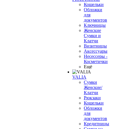
Кошельки
Обложки
для
документов
Ключницы
Женские
Сумки и
Клатчи
Визитницы
Аксессуары
Несессеры -
Косметички
Ещё
VALIA
Сумки
Женские/
Клатчи
Рюкзаки
Кошельки
Обложки
для
документов
Кредитницы
Сумки на