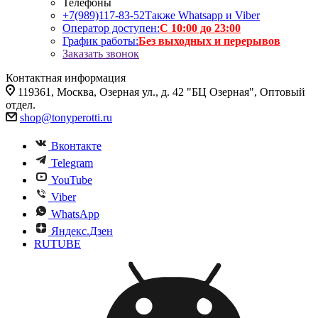
Телефоны
+7(989)117-83-52
Также Whatsapp и Viber
Оператор доступен:
С 10:00 до 23:00
График работы:
Без выходных и перерывов
Заказать звонок
Контактная информация
119361, Москва, Озерная ул., д. 42 "БЦ Озерная", Оптовый
отдел.
shop@tonyperotti.ru
Вконтакте
Telegram
YouTube
Viber
WhatsApp
Яндекс.Дзен
RUTUBE