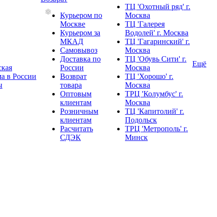
ТЦ 'Охотный ряд' г.
Курьером по
Москва
Москве
ТЦ 'Галерея
Курьером за
Водолей' г. Москва
МКАД
ТЦ 'Гагаринский' г.
Самовывоз
Москва
Доставка по
ТЦ 'Обувь Сити' г.
Ещё
ская
России
Москва
а в России
Возврат
ТЦ 'Хорошо' г.
ы
товара
Москва
❄
Оптовым
ТРЦ 'Колумбус' г.
клиентам
Москва
Розничным
ТЦ 'Капитолий' г.
клиентам
Подольск
Расчитать
ТРЦ 'Метрополь' г.
СДЭК
Минск
❄