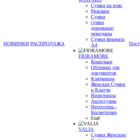
Сумки на пояс
Рюкзаки
Сумки
сумки
дорожные/
чемоданы
Сумки формата
НОВИНКИ
РАСПРОДАЖА
Пост
А4
FIORAMORE
Кошельки
Обложки для
документов
Ключницы
Женские Сумки
и Клатчи
Визитницы
Аксессуары
Несессеры -
Косметички
Ещё
VALIA
Сумки Женские/