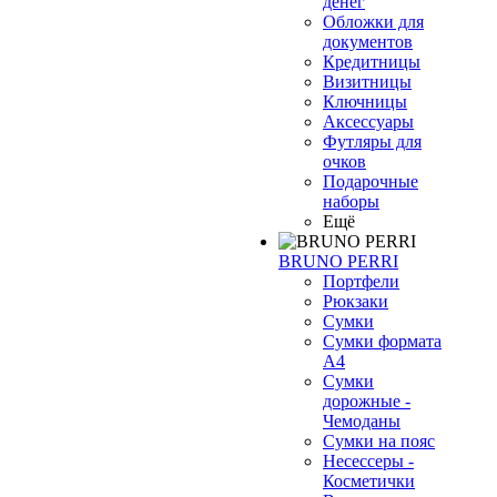
денег
Обложки для
документов
Кредитницы
Визитницы
Ключницы
Аксессуары
Футляры для
очков
Подарочные
наборы
Ещё
BRUNO PERRI
Портфели
Рюкзаки
Сумки
Сумки формата
А4
Сумки
дорожные -
Чемоданы
Сумки на пояс
Несессеры -
Косметички