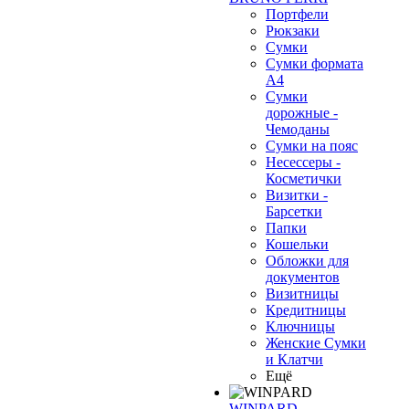
Портфели
Рюкзаки
Сумки
Сумки формата
А4
Сумки
дорожные -
Чемоданы
Сумки на пояс
Несессеры -
Косметички
Визитки -
Барсетки
Папки
Кошельки
Обложки для
документов
Визитницы
Кредитницы
Ключницы
Женские Сумки
и Клатчи
Ещё
WINPARD