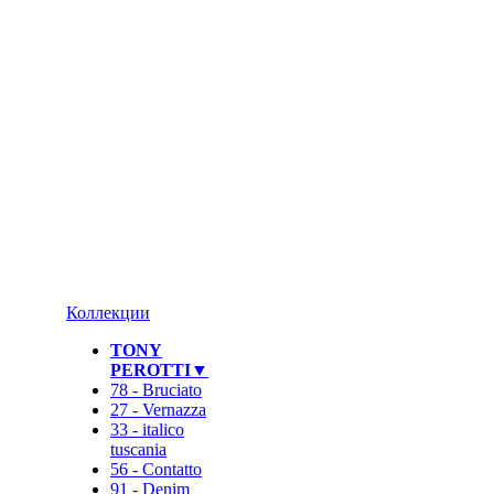
❄
Коллекции
TONY
PEROTTI▼
78 - Bruciato
27 - Vernazza
33 - italico
tuscania
56 - Contatto
91 - Denim