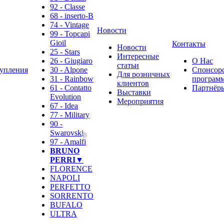
92 - Classe
68 - inserto-B
74 - Vintage
Новости
99 - Topcapi
Gioil
Контакты
Новости
25 - Stars
Интересные
26 - Giugiaro
О Нас
статьи
упления
30 - Alpone
Спонсор
Для розничных
31 - Rainbow
программ
клиентов
61 - Contatto
Партнёр
Выставки
Evolution
Мероприятия
67 - Idea
77 - Military
90 -
Swarovski
97 - Amalfi
BRUNO
PERRI▼
FLORENCE
NAPOLI
PERFETTO
SORRENTO
BUFALO
ULTRA