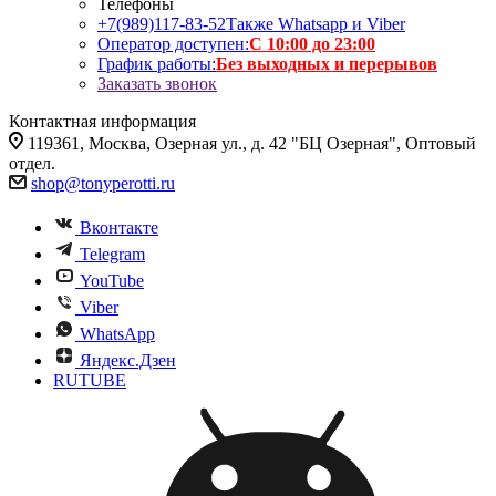
Телефоны
+7(989)117-83-52
Также Whatsapp и Viber
Оператор доступен:
С 10:00 до 23:00
График работы:
Без выходных и перерывов
Заказать звонок
Контактная информация
119361, Москва, Озерная ул., д. 42 "БЦ Озерная", Оптовый
отдел.
shop@tonyperotti.ru
Вконтакте
Telegram
YouTube
Viber
WhatsApp
Яндекс.Дзен
RUTUBE
❄