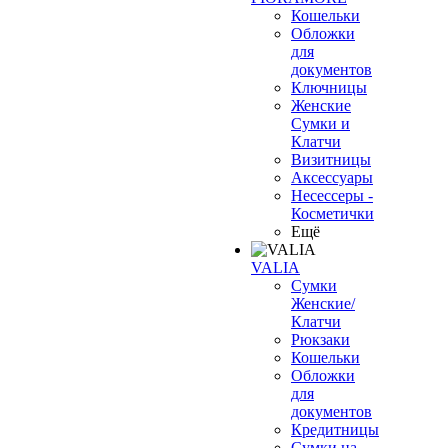
Кошельки
Обложки
для
документов
Ключницы
Женские
Сумки и
Клатчи
Визитницы
Аксессуары
Несессеры -
Косметички
Ещё
VALIA
Сумки
Женские/
Клатчи
Рюкзаки
Кошельки
Обложки
для
документов
Кредитницы
Сумки на