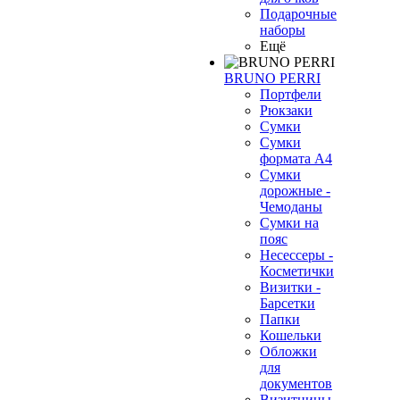
Подарочные
наборы
Ещё
BRUNO PERRI
Портфели
Рюкзаки
Сумки
Сумки
формата А4
Сумки
дорожные -
Чемоданы
Сумки на
пояс
Несессеры -
Косметички
Визитки -
Барсетки
Папки
Кошельки
Обложки
для
документов
Визитницы