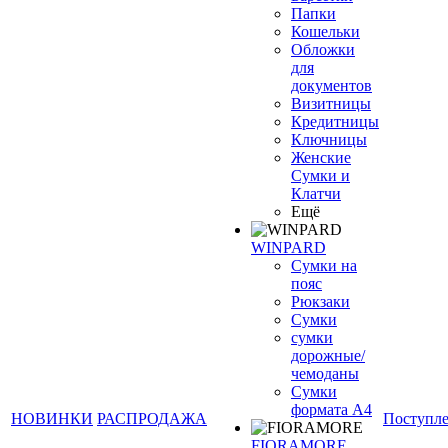
Папки
Кошельки
Обложки
для
документов
Визитницы
Кредитницы
Ключницы
Женские
Сумки и
Клатчи
Ещё
WINPARD
Сумки на
пояс
Рюкзаки
Сумки
сумки
дорожные/
чемоданы
Сумки
формата А4
НОВИНКИ
РАСПРОДАЖА
Поступл
FIORAMORE