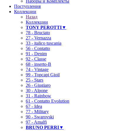
Наборы и Комплекты
Поступления
Коллекции
Назад
Коллекции
TONY PEROTTI▼
78 - Bruciato
27 - Vernazza
33 - italico tuscania
56 - Contatto
91 - Denim
92 - Classe
68 - inserto-B
74 - Vintage
99 - Topcapi Gioil
25 - Stars
26 - Giugiaro
30 - Alpone
31 - Rainbow
61 - Contatto Evolution
67 - Idea
77 - Military
90 - Swarovski
97 - Amalfi
BRUNO PERRI▼