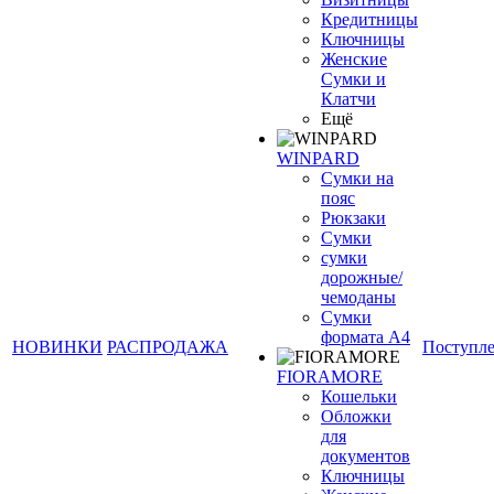
Кредитницы
Ключницы
Женские
Сумки и
Клатчи
Ещё
WINPARD
Сумки на
пояс
Рюкзаки
Сумки
сумки
дорожные/
чемоданы
Сумки
формата А4
НОВИНКИ
РАСПРОДАЖА
Поступл
FIORAMORE
Кошельки
Обложки
для
документов
Ключницы