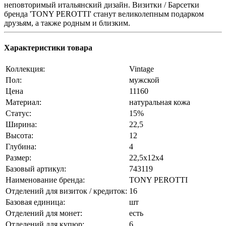
неповторимый итальянский дизайн. Визитки / Барсетки
бренда 'TONY PEROTTI' станут великолепным подарком
друзьям, а также родным и близким.
Характеристики товара
Коллекция:
Vintage
Пол:
мужской
Цена
11160
Материал:
натуральная кожа
Статус:
15%
Ширина:
22,5
Высота:
12
Глубина:
4
Размер:
22,5x12x4
Базовый артикул:
743119
Наименование бренда:
TONY PEROTTI
Отделений для визиток / кредиток:
16
Базовая единица:
шт
Отделений для монет:
есть
Отделений для купюр:
6