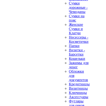
Сумки
дорожные -
Чемоданы
Сумки на
пояс
Женские
Сумки и
Клатчи
Несессеры -
Косметички
Папки
Визитки -
Барсетки
Кошельки
Зажимы для
денег
Обложки
для
документов
Кредитницы
Визитницы
Ключницы
Аксессуары
Футляры
для очков