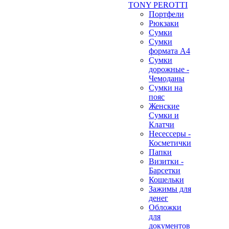
TONY PEROTTI
Портфели
Рюкзаки
Сумки
Сумки
формата А4
Сумки
дорожные -
Чемоданы
Сумки на
пояс
Женские
Сумки и
Клатчи
Несессеры -
Косметички
Папки
Визитки -
Барсетки
Кошельки
Зажимы для
денег
Обложки
для
документов