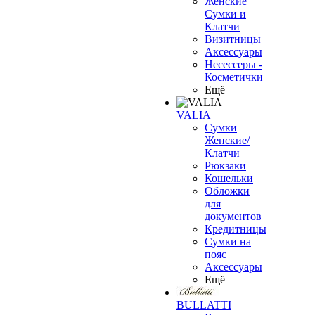
Женские
Сумки и
Клатчи
Визитницы
Аксессуары
Несессеры -
Косметички
Ещё
VALIA
Сумки
Женские/
Клатчи
Рюкзаки
Кошельки
Обложки
для
документов
Кредитницы
Сумки на
пояс
Аксессуары
Ещё
BULLATTI