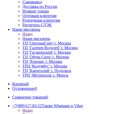
Самовывоз
Доставка по России
Возврат товара
Оптовым клиентам
Розничным клиентам
Расчитать СДЭК
Наши магазины
Назад
Наши магазины
ТЦ 'Охотный ряд' г. Москва
ТЦ 'Галерея Водолей' г. Москва
ТЦ 'Гагаринский' г. Москва
ТЦ 'Обувь Сити' г. Москва
ТЦ 'Хорошо' г. Москва
ТРЦ 'Колумбус' г. Москва
ТЦ 'Капитолий' г. Подольск
ТРЦ 'Метрополь' г. Минск
Корзина
0
Отложенные
0
Сравнение товаров
0
+7(989)117-83-52
Также Whatsapp и Viber
Назад