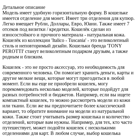
Детальное описание
Модель имеет удобную горизонтальную форму. В кошельке
имеется отделение для монет. Имеет три отделения для купюр.
Легко вмещает Рубли, Доллары, Евро, Юани. Также имеет 7
отсеков под визитки / кредитки. Кошелёк сделан из
износостойкого и прочного материала - натуральная кожа.
Кошелёк из коллекции 'Italico - Tuscania' - это великолепный
стиль и неповторимый дизайн. Кошельки бренда 'TONY
PEROTTI' станут великолепным подарком друзьям, а также
родным и близким.
Кошелек - это не просто аксессуар, это необходимость для
современного человека. Он помогает хранить деньги, карты и
другие мелкие вещи, которые могут пригодиться в любой
момент. Если вы еще не приобрели кошелек, могу
порекомендовать несколько моделей, которые подойдут для
разных потребностей и бюджетов. Например, если вы ищете
компактный кошелек, то можно рассмотреть модели из кожи
или ткани. Если же вы предпочитаете более классический
вариант, то обратите внимание на модели из натуральной
кожи. Также стоит учитывать размер кошелька и количество
отделений, которые вам нужны. Например, для тех, кто часто
путешествует, может подойти кошелек с несколькими
отделениями для карт. В любом случае, выбор кошелька