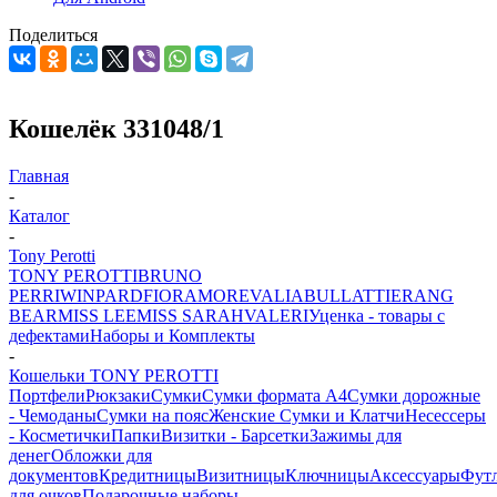
Поделиться
Кошелёк 331048/1
Главная
-
Каталог
-
Tony Perotti
TONY PEROTTI
BRUNO
PERRI
WINPARD
FIORAMORE
VALIA
BULLATTI
ERANG
BEAR
MISS LEE
MISS SARAH
VALERI
Уценка - товары с
дефектами
Наборы и Комплекты
-
Кошельки TONY PEROTTI
Портфели
Рюкзаки
Сумки
Сумки формата А4
Сумки дорожные
- Чемоданы
Сумки на пояс
Женские Сумки и Клатчи
Несессеры
- Косметички
Папки
Визитки - Барсетки
Зажимы для
денег
Обложки для
документов
Кредитницы
Визитницы
Ключницы
Аксессуары
Фут
для очков
Подарочные наборы