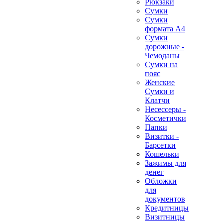
Рюкзаки
Сумки
Сумки
формата А4
Сумки
дорожные -
Чемоданы
Сумки на
пояс
Женские
Сумки и
Клатчи
Несессеры -
Косметички
Папки
Визитки -
Барсетки
Кошельки
Зажимы для
денег
Обложки
для
документов
Кредитницы
Визитницы