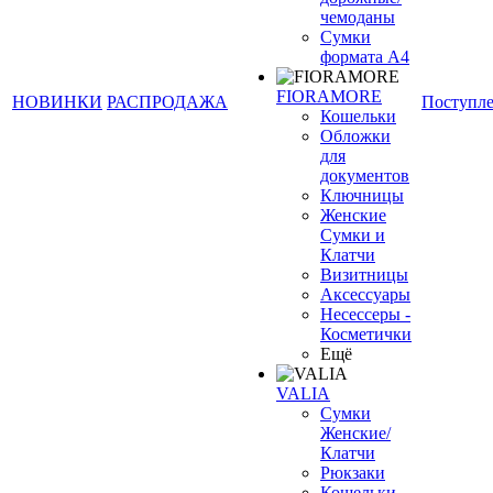
чемоданы
Сумки
формата А4
FIORAMORE
НОВИНКИ
РАСПРОДАЖА
Поступл
Кошельки
Обложки
для
документов
Ключницы
Женские
Сумки и
Клатчи
Визитницы
Аксессуары
Несессеры -
Косметички
Ещё
VALIA
Сумки
Женские/
Клатчи
Рюкзаки
Кошельки