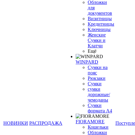
Обложки
для
документов
Визитницы
Кредитницы
Ключницы
Женские
Сумки и
Клатчи
Ещё
WINPARD
Сумки на
пояс
Рюкзаки
Сумки
сумки
дорожные/
чемоданы
Сумки
формата А4
FIORAMORE
НОВИНКИ
РАСПРОДАЖА
Поступл
Кошельки
Обложки