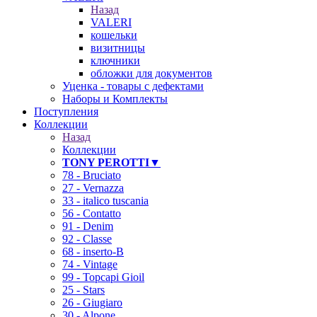
Назад
VALERI
кошельки
визитницы
ключники
обложки для документов
Уценка - товары с дефектами
Наборы и Комплекты
Поступления
Коллекции
Назад
Коллекции
TONY PEROTTI▼
78 - Bruciato
27 - Vernazza
33 - italico tuscania
56 - Contatto
91 - Denim
92 - Classe
68 - inserto-B
74 - Vintage
99 - Topcapi Gioil
25 - Stars
26 - Giugiaro
30 - Alpone