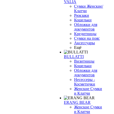
VALIA
Сумки Женские/
Клатчи
Рюкзаки
Кошельки
Обложки для
документов
Кредитницы
Сумки на пояс
Аксессуары
Ещё
BULLATTI
Визитницы
Кошельки
Обложки для
документов
Несессеры -
Косметички
Женские Сумки
и Клатчи
ERANG BEAR
Женские Сумки
и Клатчи