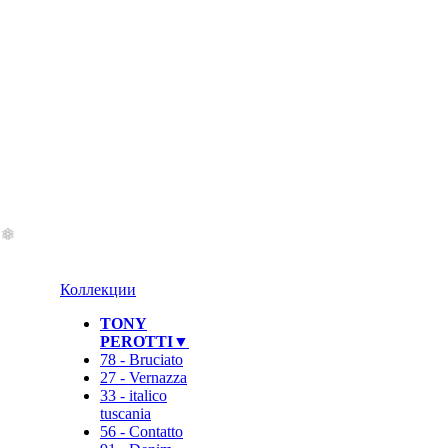
Коллекции
TONY
PEROTTI▼
78 - Bruciato
27 - Vernazza
33 - italico
tuscania
56 - Contatto