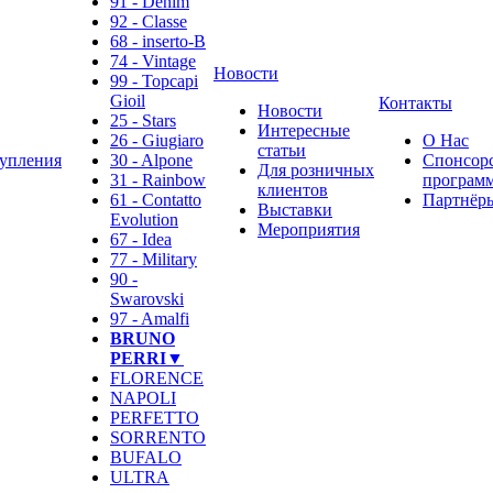
91 - Denim
92 - Classe
68 - inserto-B
74 - Vintage
Новости
99 - Topcapi
Gioil
Контакты
Новости
25 - Stars
Интересные
26 - Giugiaro
О Нас
статьи
упления
30 - Alpone
Спонсор
Для розничных
31 - Rainbow
программ
клиентов
61 - Contatto
Партнёр
Выставки
Evolution
Мероприятия
67 - Idea
77 - Military
90 -
Swarovski
97 - Amalfi
BRUNO
PERRI▼
FLORENCE
NAPOLI
PERFETTO
SORRENTO
BUFALO
ULTRA