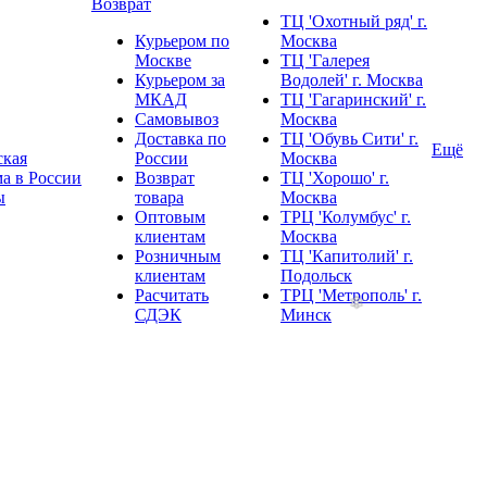
Возврат
ТЦ 'Охотный ряд' г.
Курьером по
Москва
Москве
ТЦ 'Галерея
Курьером за
Водолей' г. Москва
МКАД
ТЦ 'Гагаринский' г.
Самовывоз
Москва
Доставка по
ТЦ 'Обувь Сити' г.
Ещё
ская
России
Москва
а в России
Возврат
ТЦ 'Хорошо' г.
ы
товара
Москва
Оптовым
ТРЦ 'Колумбус' г.
клиентам
Москва
Розничным
ТЦ 'Капитолий' г.
клиентам
Подольск
Расчитать
ТРЦ 'Метрополь' г.
СДЭК
Минск