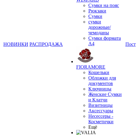
Сумки на пояс
Рюкзаки
Сумки
сумки
дорожные/
чемоданы
Сумки формата
А4
НОВИНКИ
РАСПРОДАЖА
Пост
❄
FIORAMORE
Кошельки
Обложки для
документов
Ключницы
Женские Сумки
и Клатчи
Визитницы
Аксессуары
Несессеры -
Косметички
Ещё