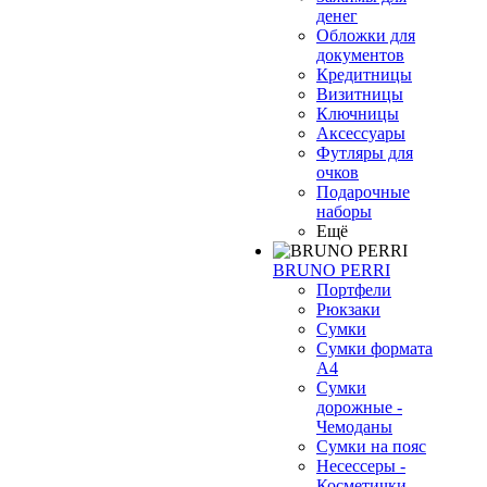
денег
Обложки для
документов
Кредитницы
Визитницы
Ключницы
Аксессуары
Футляры для
очков
Подарочные
наборы
Ещё
BRUNO PERRI
Портфели
Рюкзаки
Сумки
Сумки формата
А4
Сумки
дорожные -
❄
Чемоданы
Сумки на пояс
Несессеры -
Косметички