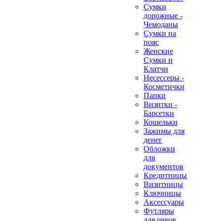
Сумки
дорожные -
Чемоданы
Сумки на
пояс
Женские
Сумки и
Клатчи
Несессеры -
Косметички
Папки
Визитки -
Барсетки
Кошельки
Зажимы для
денег
Обложки
для
документов
Кредитницы
Визитницы
Ключницы
Аксессуары
Футляры
для очков