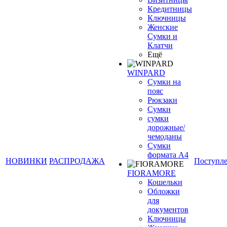
Кредитницы
Ключницы
Женские
Сумки и
Клатчи
Ещё
WINPARD
Сумки на
пояс
Рюкзаки
Сумки
сумки
дорожные/
чемоданы
Сумки
формата А4
НОВИНКИ
РАСПРОДАЖА
Поступл
FIORAMORE
Кошельки
Обложки
для
документов
Ключницы