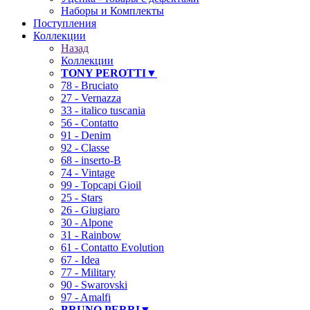
Наборы и Комплекты
Поступления
Коллекции
Назад
Коллекции
TONY PEROTTI▼
78 - Bruciato
27 - Vernazza
33 - italico tuscania
56 - Contatto
91 - Denim
92 - Classe
68 - inserto-B
74 - Vintage
99 - Topcapi Gioil
25 - Stars
26 - Giugiaro
30 - Alpone
31 - Rainbow
61 - Contatto Evolution
67 - Idea
77 - Military
90 - Swarovski
97 - Amalfi
BRUNO PERRI▼