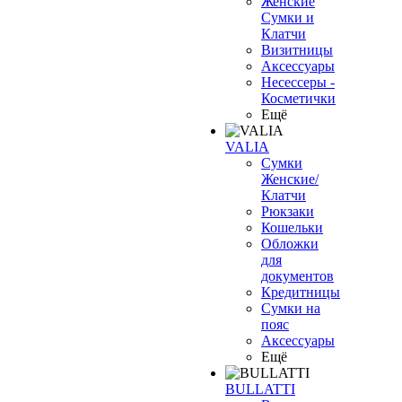
Женские
Сумки и
Клатчи
Визитницы
Аксессуары
Несессеры -
Косметички
Ещё
VALIA
Сумки
Женские/
Клатчи
Рюкзаки
Кошельки
Обложки
для
документов
Кредитницы
Сумки на
пояс
Аксессуары
Ещё
BULLATTI