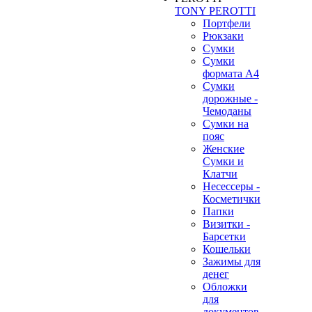
TONY PEROTTI
Портфели
Рюкзаки
Сумки
Сумки
формата А4
Сумки
дорожные -
Чемоданы
Сумки на
пояс
Женские
Сумки и
Клатчи
Несессеры -
Косметички
Папки
Визитки -
Барсетки
Кошельки
Зажимы для
денег
Обложки
для
документов