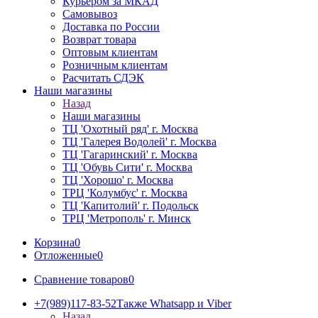
Курьером за МКАД
Самовывоз
Доставка по России
Возврат товара
Оптовым клиентам
Розничным клиентам
Расчитать СДЭК
Наши магазины
Назад
Наши магазины
ТЦ 'Охотный ряд' г. Москва
ТЦ 'Галерея Водолей' г. Москва
ТЦ 'Гагаринский' г. Москва
ТЦ 'Обувь Сити' г. Москва
ТЦ 'Хорошо' г. Москва
ТРЦ 'Колумбус' г. Москва
ТЦ 'Капитолий' г. Подольск
ТРЦ 'Метрополь' г. Минск
Корзина
0
Отложенные
0
Сравнение товаров
0
+7(989)117-83-52
Также Whatsapp и Viber
Назад