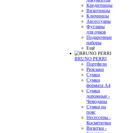
Кредитницы
Визитницы
Ключницы
Аксессуары
Футляры
для очков
Подарочные
наборы
Ещё
BRUNO PERRI
Портфели
Рюкзаки
Сумки
Сумки
формата А4
Сумки
дорожные -
Чемоданы
Сумки на
пояс
Несессеры -
Косметички
Визитки -