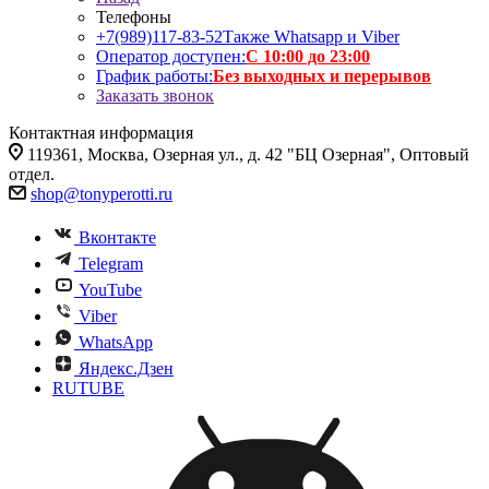
Телефоны
+7(989)117-83-52
Также Whatsapp и Viber
Оператор доступен:
С 10:00 до 23:00
График работы:
Без выходных и перерывов
Заказать звонок
Контактная информация
119361, Москва, Озерная ул., д. 42 "БЦ Озерная", Оптовый
отдел.
shop@tonyperotti.ru
Вконтакте
Telegram
YouTube
Viber
WhatsApp
Яндекс.Дзен
RUTUBE