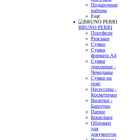
Подарочные
наборы
Ещё
BRUNO PERRI
Портфели
Рюкзаки
Сумки
Сумки
формата А4
❄
Сумки
дорожные -
Чемоданы
Сумки на
пояс
Несессеры -
Косметички
Визитки -
Барсетки
Папки
Кошельки
Обложки
для
документов
Визитницы