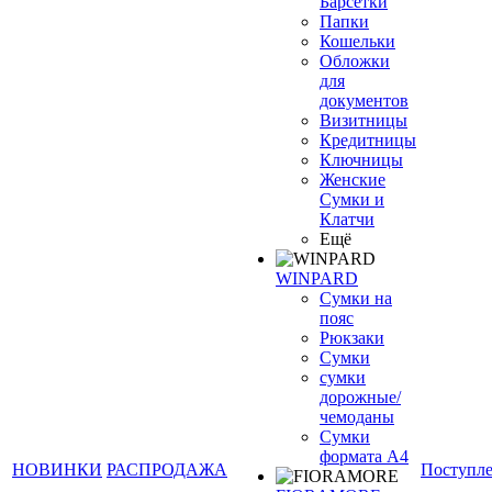
Барсетки
Папки
Кошельки
Обложки
для
документов
Визитницы
Кредитницы
Ключницы
Женские
Сумки и
Клатчи
Ещё
WINPARD
Сумки на
пояс
Рюкзаки
Сумки
сумки
дорожные/
чемоданы
Сумки
формата А4
НОВИНКИ
РАСПРОДАЖА
Поступл