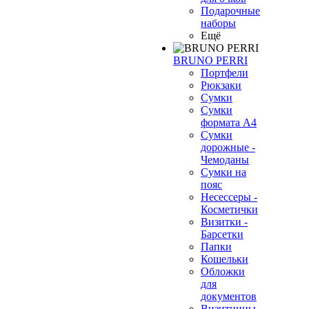
Подарочные
наборы
Ещё
BRUNO PERRI
Портфели
Рюкзаки
Сумки
Сумки
формата А4
Сумки
дорожные -
Чемоданы
Сумки на
пояс
Несессеры -
Косметички
Визитки -
Барсетки
Папки
Кошельки
Обложки
для
документов
Визитницы