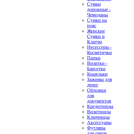
Сумки
дорожные -
Чемоданы
Сумки на
пояс
Женские
Сумки и
Клатчи
Несессеры -
Косметички
Папки
Визитки -
Барсетки
Кошельки
Зажимы для
денег
Обложки
для
документов
Кредитницы
Визитницы
Ключницы
Аксессуары
Футляры
для очков