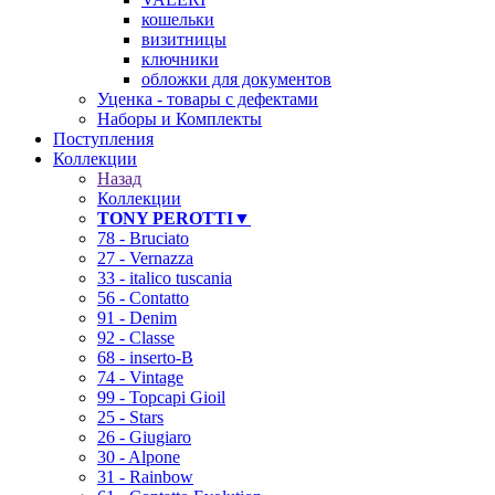
кошельки
визитницы
ключники
обложки для документов
Уценка - товары с дефектами
Наборы и Комплекты
Поступления
Коллекции
Назад
Коллекции
TONY PEROTTI▼
78 - Bruciato
27 - Vernazza
33 - italico tuscania
56 - Contatto
91 - Denim
92 - Classe
68 - inserto-B
74 - Vintage
99 - Topcapi Gioil
25 - Stars
26 - Giugiaro
30 - Alpone
31 - Rainbow