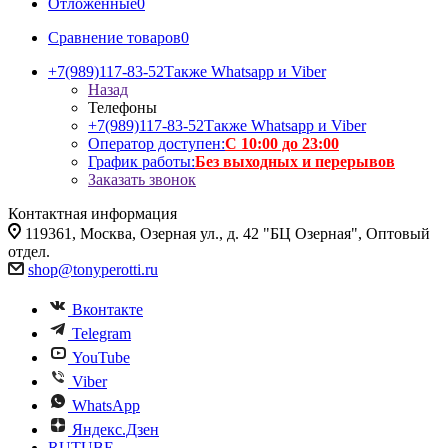
Отложенные
0
Сравнение товаров
0
+7(989)117-83-52
Также Whatsapp и Viber
Назад
Телефоны
+7(989)117-83-52
Также Whatsapp и Viber
Оператор доступен:
С 10:00 до 23:00
График работы:
Без выходных и перерывов
Заказать звонок
Контактная информация
119361, Москва, Озерная ул., д. 42 "БЦ Озерная", Оптовый
отдел.
shop@tonyperotti.ru
Вконтакте
Telegram
YouTube
Viber
WhatsApp
Яндекс.Дзен
RUTUBE