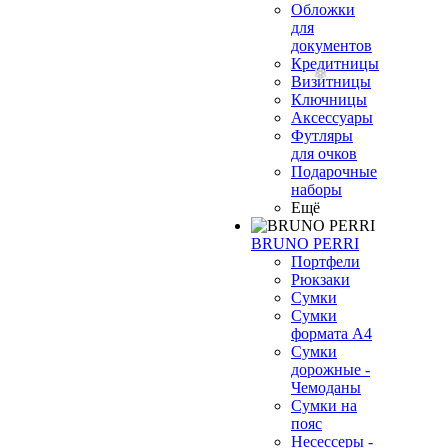
Обложки
для
документов
Кредитницы
Визитницы
Ключницы
Аксессуары
Футляры
для очков
Подарочные
наборы
Ещё
BRUNO PERRI
Портфели
Рюкзаки
Сумки
Сумки
формата А4
Сумки
дорожные -
Чемоданы
Сумки на
пояс
Несессеры -