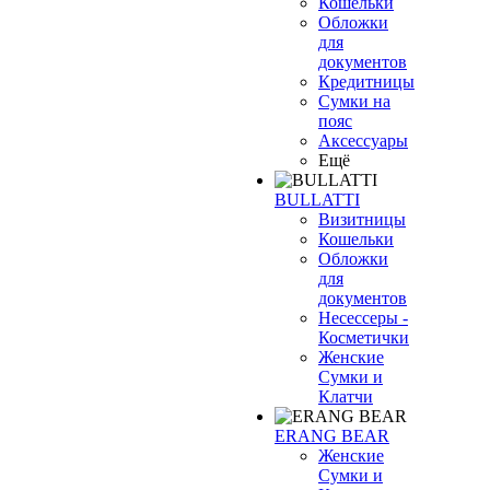
Кошельки
Обложки
для
документов
Кредитницы
Сумки на
пояс
Аксессуары
Ещё
BULLATTI
Визитницы
Кошельки
Обложки
для
документов
Несессеры -
Косметички
Женские
Сумки и
Клатчи
ERANG BEAR
Женские
Сумки и