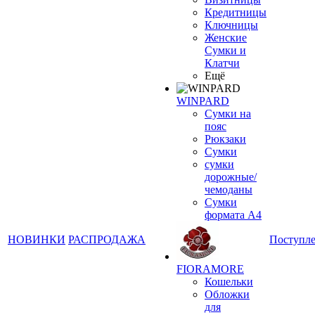
Кредитницы
Ключницы
Женские
Сумки и
Клатчи
Ещё
WINPARD
Сумки на
пояс
Рюкзаки
Сумки
сумки
дорожные/
чемоданы
Сумки
формата А4
НОВИНКИ
РАСПРОДАЖА
Поступл
FIORAMORE
Кошельки
Обложки
для