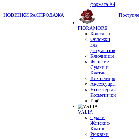
формата А4
НОВИНКИ
РАСПРОДАЖА
Поступл
FIORAMORE
Кошельки
Обложки
для
документов
Ключницы
Женские
Сумки и
Клатчи
Визитницы
Аксессуары
Несессеры -
Косметички
Ещё
VALIA
Сумки
Женские/
Клатчи
Рюкзаки