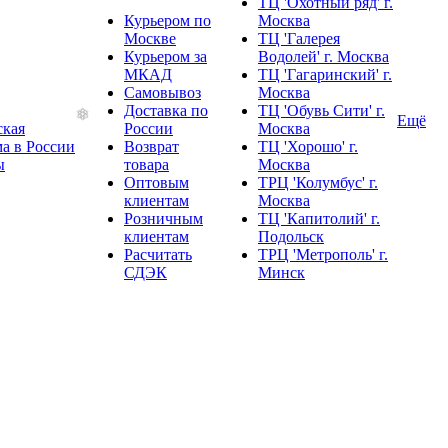
ТЦ 'Охотный ряд' г.
Курьером по
Москва
Москве
ТЦ 'Галерея
Курьером за
Водолей' г. Москва
МКАД
ТЦ 'Гагаринский' г.
Самовывоз
Москва
Доставка по
ТЦ 'Обувь Сити' г.
Ещё
ская
России
Москва
а в России
Возврат
ТЦ 'Хорошо' г.
ы
товара
Москва
Оптовым
ТРЦ 'Колумбус' г.
клиентам
Москва
Розничным
ТЦ 'Капитолий' г.
клиентам
Подольск
Расчитать
ТРЦ 'Метрополь' г.
❄
СДЭК
Минск