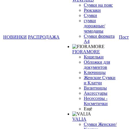
Сумки на пояс
Рюкзаки
Сумки
сумки
дорожные/
чемоданы
Сумки формата
НОВИНКИ
РАСПРОДАЖА
Пост
А4
FIORAMORE
Кошельки
Обложки для
документов
Ключницы
Женские Сумки
и Клатчи
Визитницы
Аксессуары
Несессеры -
Косметички
Ещё
VALIA
Сумки Женские/