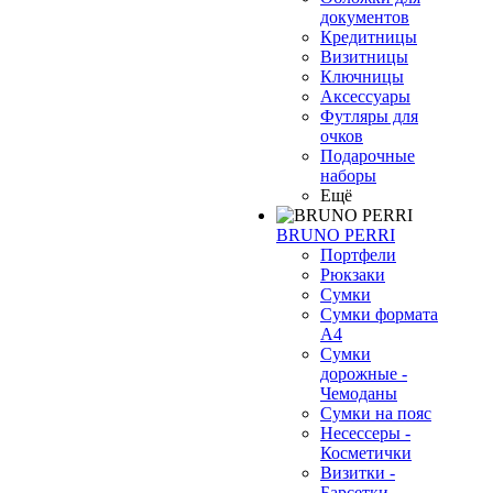
документов
Кредитницы
Визитницы
Ключницы
Аксессуары
Футляры для
очков
Подарочные
наборы
Ещё
BRUNO PERRI
Портфели
Рюкзаки
Сумки
Сумки формата
А4
Сумки
дорожные -
Чемоданы
Сумки на пояс
Несессеры -
Косметички
Визитки -
Барсетки