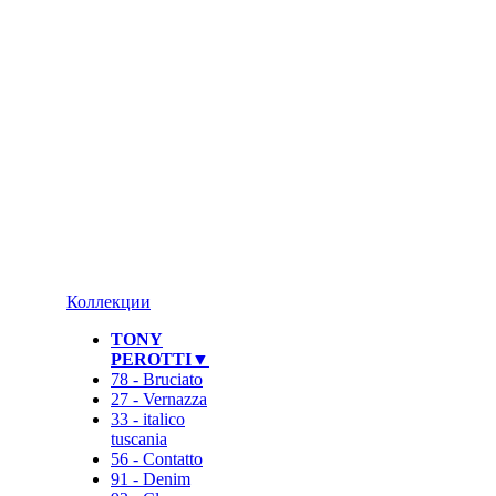
❄
Коллекции
TONY
PEROTTI▼
78 - Bruciato
27 - Vernazza
33 - italico
tuscania
56 - Contatto
91 - Denim