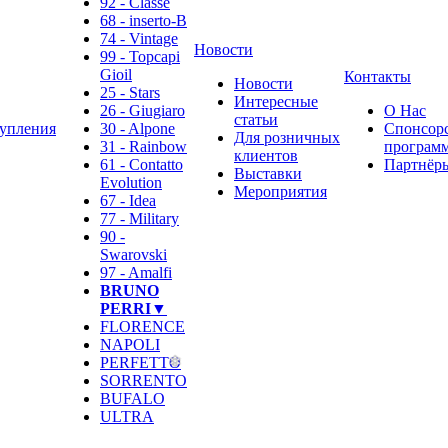
92 - Classe
68 - inserto-B
74 - Vintage
Новости
99 - Topcapi
Gioil
Контакты
Новости
25 - Stars
Интересные
26 - Giugiaro
О Нас
статьи
упления
30 - Alpone
Спонсор
Для розничных
31 - Rainbow
программ
клиентов
61 - Contatto
Партнёр
Выставки
Evolution
Мероприятия
67 - Idea
77 - Military
90 -
Swarovski
97 - Amalfi
BRUNO
PERRI▼
FLORENCE
NAPOLI
PERFETTO
SORRENTO
BUFALO
ULTRA