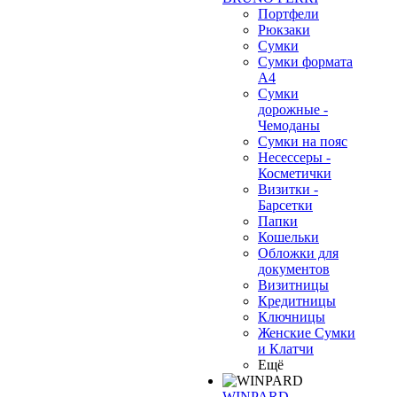
Портфели
Рюкзаки
Сумки
Сумки формата
А4
Сумки
дорожные -
Чемоданы
Сумки на пояс
Несессеры -
Косметички
Визитки -
Барсетки
Папки
Кошельки
Обложки для
документов
Визитницы
Кредитницы
Ключницы
Женские Сумки
и Клатчи
Ещё
WINPARD