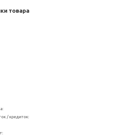
ки товара
а:
ок / кредиток:
т: