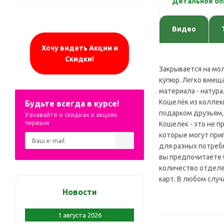
Детальное оп
Видео
Хочу видеть Акции и
Скидки!
Закрывается на мо
купюр. Легко вмеща
материала - натура
Кошелёк из коллек
Будьте всегда в курсе!
подарком друзьям,
Узнавайте о скидках и акциях
первым
Кошелек - это не п
которые могут при
для разных потреб
вы предпочитаете 
количество отделе
карт. В любом случ
Новости
1 августа 2026