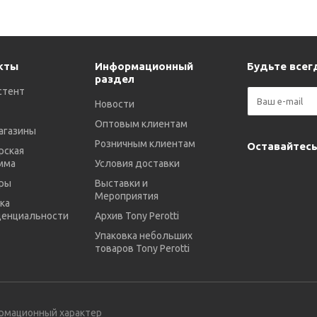
кты
Информационный
Будьте всегд
раздел
стент
Новости
Оптовым клиентам
агазины
Розничным клиентам
Оставайтесь
рская
мма
Условия доставки
ры
Выставки и
Мероприятия
ка
енциальности
Архив Tony Perotti
Упаковка небольших
товаров Tony Perotti
ормационный характер