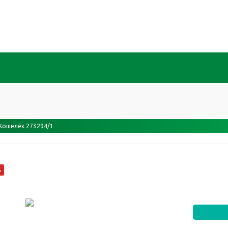
Кошелёк 273294/1
%