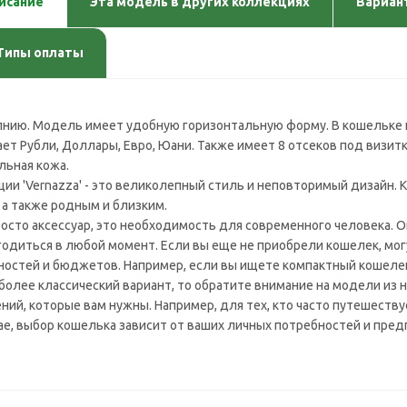
исание
Эта модель в других коллекциях
Вариан
Типы оплаты
лнию. Модель имеет удобную горизонтальную форму. В кошельке
ет Рубли, Доллары, Евро, Юани. Также имеет 8 отсеков под визитк
льная кожа.
ции 'Vernazza' - это великолепный стиль и неповторимый дизайн.
 а также родным и близким.
росто аксессуар, это необходимость для современного человека. О
годиться в любой момент. Если вы еще не приобрели кошелек, м
ностей и бюджетов. Например, если вы ищете компактный кошелек
более классический вариант, то обратите внимание на модели из 
ний, которые вам нужны. Например, для тех, кто часто путешест
ае, выбор кошелька зависит от ваших личных потребностей и пред