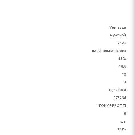
Vernazza
мужской
7320
натуральная кожа
15%
19,5
10
4
19,5x10x4
273294
TONY PEROTTI
8
шт
есть