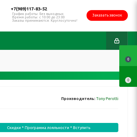
+7(989)117-83-52
График работы: Без выходных
Заказать звонок
Время работы: с 10:00 до 23:00
Заказы принимаются: Круглосуточно!
0
0
Производитель:
Tony Perotti
Скидки * Программа лояльности * Вступить