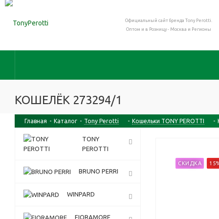
Официальный сайт бренда Tony Perotti.
Оптом и в Розницу - Москва и Регионы
КОШЕЛЁК 273294/1
Главная
-
Каталог
-
Tony Perotti
-
Кошельки TONY PEROTTI
-
TONY
PEROTTI
СКИДКА
15
BRUNO PERRI
WINPARD
FIORAMORE