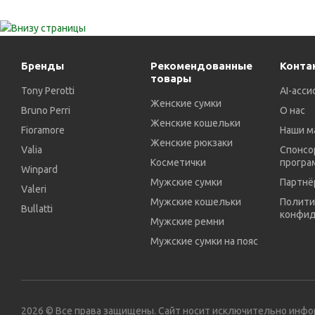
Бренды
Рекомендованные
Конта
товары
Tony Perotti
AI-асси
Женские сумки
Bruno Perri
О нас
Женские кошельки
Fioramore
Наши м
Женские рюкзаки
Valia
Спонсо
Косметички
програ
Winpard
Мужские сумки
Партнё
Valeri
Мужские кошельки
Полити
Bullatti
конфид
Мужские ремни
Мужские сумки на пояс
2026 © Все права защищены. Сайт носит исключительно инф