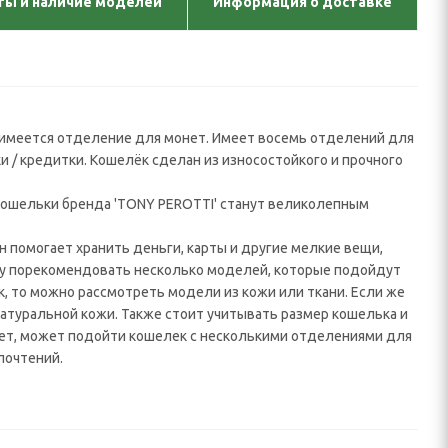
ты и наличие моделей
Информация о доставке
 имеется отделение для монет. Имеет восемь отделений для
и / кредитки. Кошелёк сделан из износостойкого и прочного
 Кошельки бренда 'TONY PEROTTI' станут великолепным
н помогает хранить деньги, карты и другие мелкие вещи,
огу порекомендовать несколько моделей, которые подойдут
, то можно рассмотреть модели из кожи или ткани. Если же
натуральной кожи. Также стоит учитывать размер кошелька и
вует, может подойти кошелек с несколькими отделениями для
почтений.