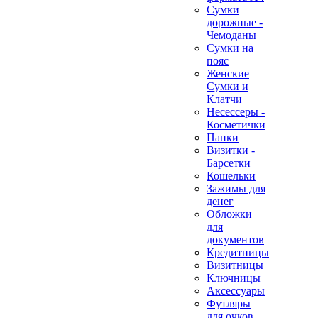
Сумки
дорожные -
Чемоданы
Сумки на
пояс
Женские
Сумки и
Клатчи
Несессеры -
Косметички
Папки
Визитки -
Барсетки
Кошельки
Зажимы для
денег
Обложки
для
документов
Кредитницы
Визитницы
Ключницы
Аксессуары
Футляры
для очков