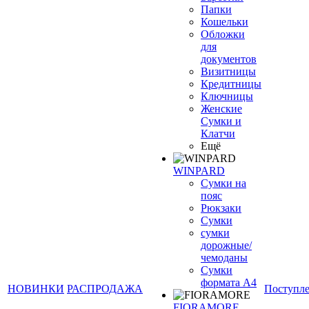
Папки
Кошельки
Обложки
для
документов
Визитницы
Кредитницы
Ключницы
Женские
Сумки и
Клатчи
Ещё
WINPARD
Сумки на
пояс
Рюкзаки
Сумки
сумки
дорожные/
чемоданы
Сумки
формата А4
НОВИНКИ
РАСПРОДАЖА
Поступл
FIORAMORE