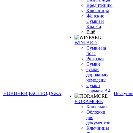
Кредитницы
Ключницы
Женские
Сумки и
Клатчи
Ещё
WINPARD
Сумки на
пояс
Рюкзаки
Сумки
сумки
дорожные/
чемоданы
Сумки
формата А4
НОВИНКИ
РАСПРОДАЖА
Поступл
FIORAMORE
Кошельки
Обложки
для
документов
Ключницы