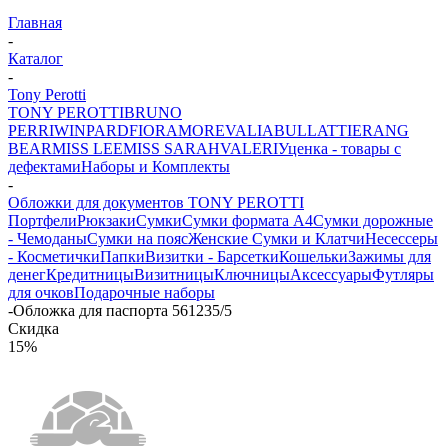
Главная
-
Каталог
-
Tony Perotti
TONY PEROTTI
BRUNO
PERRI
WINPARD
FIORAMORE
VALIA
BULLATTI
ERANG
BEAR
MISS LEE
MISS SARAH
VALERI
Уценка - товары с
дефектами
Наборы и Комплекты
-
Обложки для документов TONY PEROTTI
Портфели
Рюкзаки
Сумки
Сумки формата А4
Сумки дорожные
- Чемоданы
Сумки на пояс
Женские Сумки и Клатчи
Несессеры
- Косметички
Папки
Визитки - Барсетки
Кошельки
Зажимы для
денег
Кредитницы
Визитницы
Ключницы
Аксессуары
Футляры
для очков
Подарочные наборы
-
Обложка для паспорта 561235/5
Скидка
15%