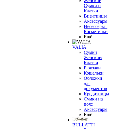
Женские
Сумки и
Клатчи
Визитницы
Аксессуары
Несессеры -
Косметички
Ещё
VALIA
Сумки
Женские/
Клатчи
Рюкзаки
Кошельки
Обложки
для
документов
Кредитницы
Сумки на
пояс
Аксессуары
Ещё
BULLATTI