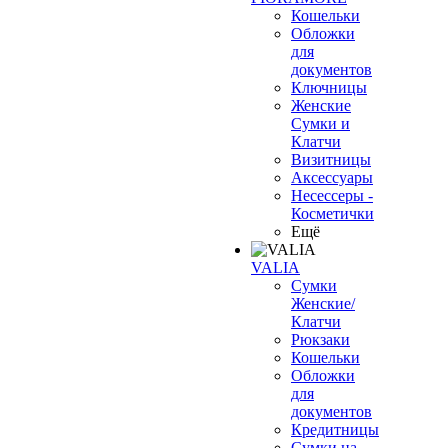
Кошельки
Обложки
для
документов
Ключницы
Женские
Сумки и
Клатчи
Визитницы
Аксессуары
Несессеры -
Косметички
Ещё
VALIA
Сумки
Женские/
Клатчи
Рюкзаки
Кошельки
Обложки
для
документов
Кредитницы
Сумки на