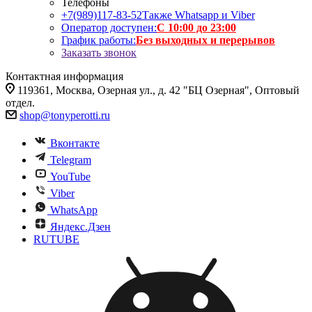
Телефоны
+7(989)117-83-52
Также Whatsapp и Viber
Оператор доступен:
С 10:00 до 23:00
График работы:
Без выходных и перерывов
Заказать звонок
Контактная информация
119361, Москва, Озерная ул., д. 42 "БЦ Озерная", Оптовый
отдел.
shop@tonyperotti.ru
Вконтакте
Telegram
YouTube
Viber
WhatsApp
Яндекс.Дзен
RUTUBE