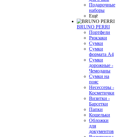
Подарочные
наборы
Ещё
BRUNO PERRI
Портфели
Рюкзаки
Сумки
Сумки
формата А4
Сумки
дорожные -
Чемоданы
Сумки на
пояс
Несессеры -
Косметички
Визитки -
Барсетки
Папки
Кошельки
Обложки
для
документов
Визитницы