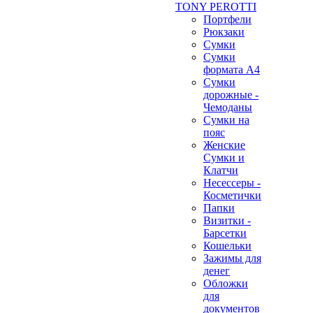
TONY PEROTTI
Портфели
Рюкзаки
Сумки
Сумки
формата А4
Сумки
дорожные -
Чемоданы
Сумки на
пояс
Женские
Сумки и
Клатчи
Несессеры -
Косметички
Папки
Визитки -
Барсетки
Кошельки
Зажимы для
денег
Обложки
для
документов