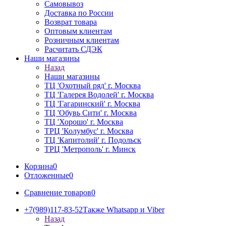
Самовывоз
Доставка по России
Возврат товара
Оптовым клиентам
Розничным клиентам
Расчитать СДЭК
Наши магазины
Назад
Наши магазины
ТЦ 'Охотный ряд' г. Москва
ТЦ 'Галерея Водолей' г. Москва
ТЦ 'Гагаринский' г. Москва
ТЦ 'Обувь Сити' г. Москва
ТЦ 'Хорошо' г. Москва
ТРЦ 'Колумбус' г. Москва
ТЦ 'Капитолий' г. Подольск
ТРЦ 'Метрополь' г. Минск
Корзина
0
Отложенные
0
Сравнение товаров
0
+7(989)117-83-52
Также Whatsapp и Viber
Назад