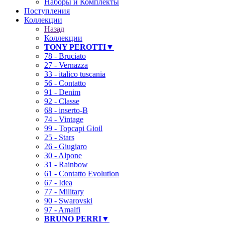
Наборы и Комплекты
Поступления
Коллекции
Назад
Коллекции
TONY PEROTTI▼
78 - Bruciato
27 - Vernazza
33 - italico tuscania
56 - Contatto
91 - Denim
92 - Classe
68 - inserto-B
74 - Vintage
99 - Topcapi Gioil
25 - Stars
26 - Giugiaro
30 - Alpone
31 - Rainbow
61 - Contatto Evolution
67 - Idea
77 - Military
90 - Swarovski
97 - Amalfi
BRUNO PERRI▼