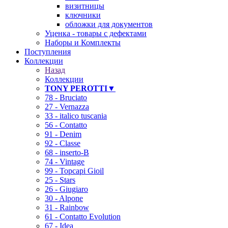
визитницы
ключники
обложки для документов
Уценка - товары с дефектами
Наборы и Комплекты
Поступления
Коллекции
Назад
Коллекции
TONY PEROTTI▼
78 - Bruciato
27 - Vernazza
33 - italico tuscania
56 - Contatto
91 - Denim
92 - Classe
68 - inserto-B
74 - Vintage
99 - Topcapi Gioil
25 - Stars
26 - Giugiaro
30 - Alpone
31 - Rainbow
61 - Contatto Evolution
67 - Idea