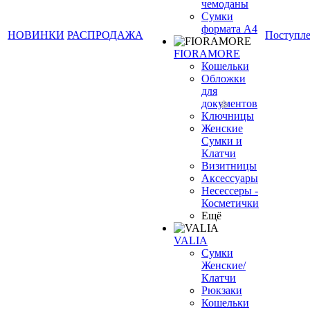
чемоданы
Сумки
формата А4
НОВИНКИ
РАСПРОДАЖА
Поступл
FIORAMORE
Кошельки
Обложки
для
документов
Ключницы
Женские
Сумки и
Клатчи
Визитницы
Аксессуары
Несессеры -
Косметички
Ещё
VALIA
Сумки
Женские/
Клатчи
Рюкзаки
Кошельки