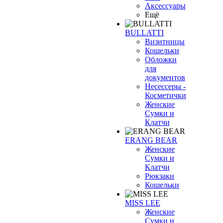
Аксессуары
Ещё
BULLATTI
Визитницы
Кошельки
Обложки
для
документов
Несессеры -
Косметички
Женские
Сумки и
Клатчи
ERANG BEAR
Женские
Сумки и
Клатчи
Рюкзаки
Кошельки
MISS LEE
Женские
Сумки и