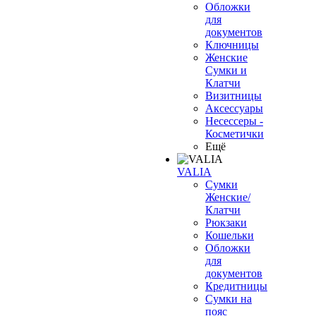
Обложки
для
документов
Ключницы
Женские
Сумки и
Клатчи
Визитницы
Аксессуары
Несессеры -
Косметички
Ещё
VALIA
Сумки
Женские/
Клатчи
Рюкзаки
Кошельки
Обложки
для
документов
Кредитницы
Сумки на
пояс