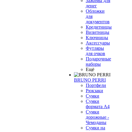
Зажимы для
денег
Обложки
для
документов
Кредитницы
Визитницы
Ключницы
Аксессуары
Футляры
для очков
Подарочные
наборы
Ещё
BRUNO PERRI
Портфели
Рюкзаки
Сумки
Сумки
формата А4
Сумки
дорожные -
Чемоданы
Сумки на