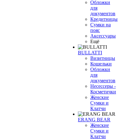
Обложки
для
документов
Кредитницы
Сумки на
пояс
Аксессуары
Ещё
BULLATTI
Визитницы
Кошельки
Обложки
для
документов
Несессеры -
Косметички
Женские
Сумки и
Клатчи
ERANG BEAR
Женские
Сумки и
Клатчи