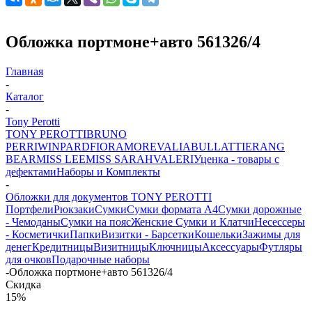
Обложка портмоне+авто 561326/4
Главная
-
Каталог
-
Tony Perotti
TONY PEROTTI
BRUNO
PERRI
WINPARD
FIORAMORE
VALIA
BULLATTI
ERANG
BEAR
MISS LEE
MISS SARAH
VALERI
Уценка - товары с
дефектами
Наборы и Комплекты
-
Обложки для документов TONY PEROTTI
Портфели
Рюкзаки
Сумки
Сумки формата А4
Сумки дорожные
- Чемоданы
Сумки на пояс
Женские Сумки и Клатчи
Несессеры
- Косметички
Папки
Визитки - Барсетки
Кошельки
Зажимы для
денег
Кредитницы
Визитницы
Ключницы
Аксессуары
Футляры
для очков
Подарочные наборы
-
Обложка портмоне+авто 561326/4
Скидка
15%