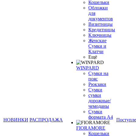
Кошельки
Обложки
для
документов
Визитницы
Кредитницы
Ключницы
Женские
Сумки и
Клатчи
Ещё
WINPARD
Сумки на
пояс
Рюкзаки
Сумки
сумки
дорожные/
чемоданы
Сумки
формата А4
НОВИНКИ
РАСПРОДАЖА
Поступл
FIORAMORE
Кошельки