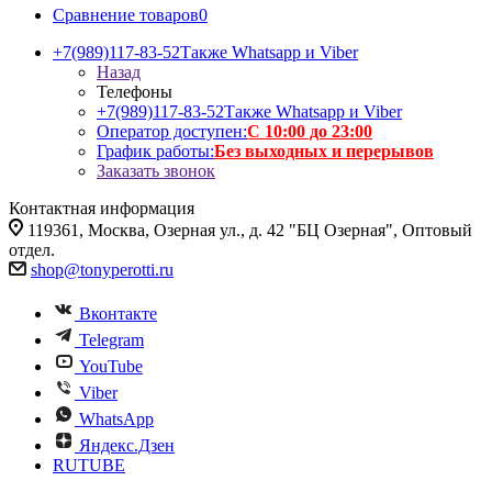
Сравнение товаров
0
+7(989)117-83-52
Также Whatsapp и Viber
Назад
Телефоны
+7(989)117-83-52
Также Whatsapp и Viber
Оператор доступен:
С 10:00 до 23:00
График работы:
Без выходных и перерывов
Заказать звонок
Контактная информация
119361, Москва, Озерная ул., д. 42 "БЦ Озерная", Оптовый
отдел.
shop@tonyperotti.ru
Вконтакте
Telegram
YouTube
Viber
WhatsApp
Яндекс.Дзен
RUTUBE