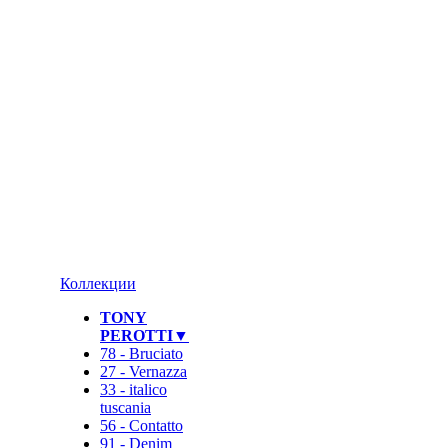
❄
Коллекции
TONY
PEROTTI▼
78 - Bruciato
27 - Vernazza
33 - italico
tuscania
56 - Contatto
91 - Denim