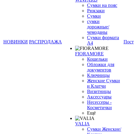
Сумки на пояс
Рюкзаки
Сумки
сумки
дорожные/
чемоданы
Сумки формата
НОВИНКИ
РАСПРОДАЖА
Пост
А4
FIORAMORE
Кошельки
Обложки для
документов
Ключницы
Женские Сумки
и Клатчи
Визитницы
Аксессуары
Несессеры -
Косметички
Ещё
VALIA
Сумки Женские/