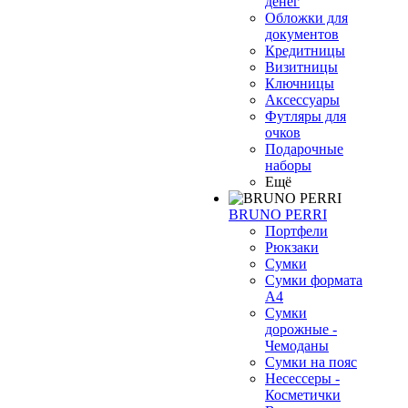
денег
Обложки для
документов
Кредитницы
Визитницы
Ключницы
Аксессуары
Футляры для
очков
Подарочные
наборы
Ещё
BRUNO PERRI
Портфели
Рюкзаки
Сумки
Сумки формата
А4
Сумки
дорожные -
Чемоданы
Сумки на пояс
Несессеры -
Косметички