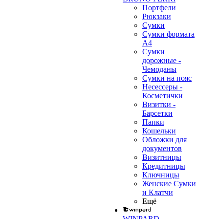
Портфели
Рюкзаки
Сумки
Сумки формата
А4
Сумки
дорожные -
Чемоданы
Сумки на пояс
Несессеры -
Косметички
Визитки -
Барсетки
Папки
Кошельки
Обложки для
документов
Визитницы
Кредитницы
Ключницы
Женские Сумки
и Клатчи
Ещё
WINPARD