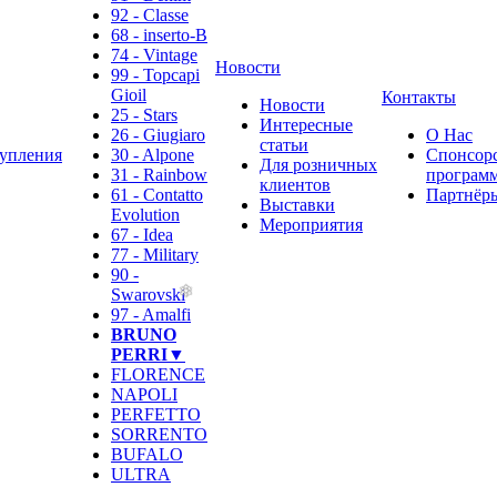
92 - Classe
68 - inserto-B
74 - Vintage
Новости
99 - Topcapi
Gioil
Контакты
Новости
25 - Stars
Интересные
26 - Giugiaro
О Нас
статьи
упления
30 - Alpone
Спонсор
Для розничных
31 - Rainbow
программ
клиентов
61 - Contatto
Партнёр
Выставки
Evolution
Мероприятия
67 - Idea
77 - Military
90 -
Swarovski
97 - Amalfi
BRUNO
PERRI▼
FLORENCE
NAPOLI
PERFETTO
SORRENTO
BUFALO
ULTRA