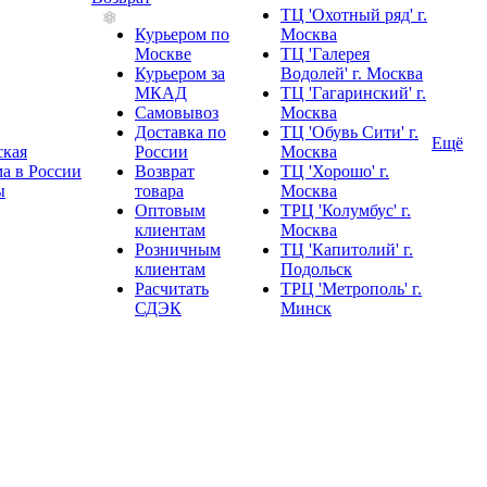
ТЦ 'Охотный ряд' г.
Курьером по
Москва
Москве
ТЦ 'Галерея
Курьером за
Водолей' г. Москва
МКАД
ТЦ 'Гагаринский' г.
Самовывоз
Москва
Доставка по
ТЦ 'Обувь Сити' г.
Ещё
ская
России
Москва
а в России
Возврат
ТЦ 'Хорошо' г.
ы
товара
Москва
❄
Оптовым
ТРЦ 'Колумбус' г.
клиентам
Москва
Розничным
ТЦ 'Капитолий' г.
клиентам
Подольск
Расчитать
ТРЦ 'Метрополь' г.
СДЭК
Минск
❄