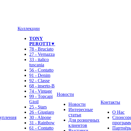
Коллекции
TONY
PEROTTI▼
78 - Bruciato
27 - Vernazza
33 - italico
tuscania
56 - Contatto
91 - Denim
92 - Classe
68 - inserto-B
74 - Vintage
Новости
99 - Topcapi
Gioil
Контакты
Новости
25 - Stars
Интересные
26 - Giugiaro
О Нас
статьи
упления
30 - Alpone
Спонсор
Для розничных
31 - Rainbow
программ
клиентов
61 - Contatto
Партнёр
Выставки