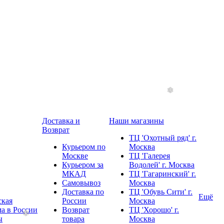
Доставка и
Наши магазины
Возврат
ТЦ 'Охотный ряд' г.
Курьером по
Москва
Москве
ТЦ 'Галерея
Курьером за
Водолей' г. Москва
МКАД
ТЦ 'Гагаринский' г.
Самовывоз
Москва
Доставка по
ТЦ 'Обувь Сити' г.
Ещё
ская
России
Москва
а в России
Возврат
ТЦ 'Хорошо' г.
ы
товара
Москва