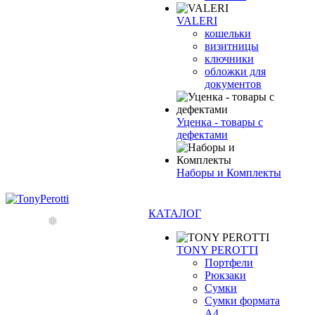
VALERI
кошельки
визитницы
ключники
обложки для
документов
Уценка - товары с
дефектами
❄
Наборы и Комплекты
КАТАЛОГ
TONY PEROTTI
Портфели
Рюкзаки
Сумки
Сумки формата
А4