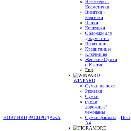
Несессеры -
Косметички
Визитки -
Барсетки
Папки
Кошельки
❄
Обложки для
документов
Визитницы
Кредитницы
Ключницы
Женские Сумки
и Клатчи
Ещё
WINPARD
Сумки на пояс
Рюкзаки
Сумки
сумки
дорожные/
чемоданы
НОВИНКИ
РАСПРОДАЖА
Сумки формата
Пост
А4