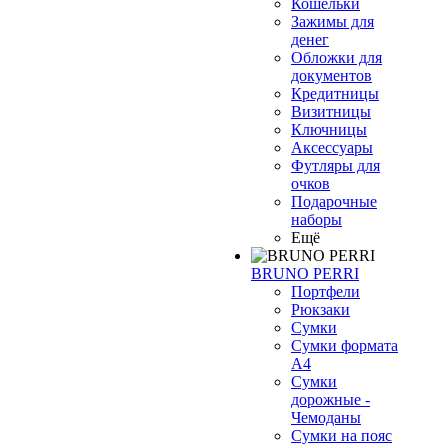
Кошельки
Зажимы для
денег
Обложки для
документов
Кредитницы
Визитницы
Ключницы
Аксессуары
Футляры для
очков
Подарочные
наборы
Ещё
BRUNO PERRI
Портфели
Рюкзаки
Сумки
Сумки формата
А4
Сумки
дорожные -
Чемоданы
Сумки на пояс