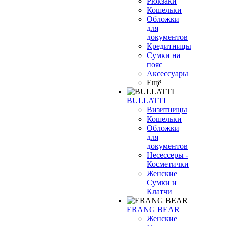
Рюкзаки
Кошельки
Обложки
для
документов
Кредитницы
Сумки на
пояс
Аксессуары
Ещё
BULLATTI
Визитницы
Кошельки
Обложки
для
документов
Несессеры -
Косметички
Женские
Сумки и
Клатчи
ERANG BEAR
Женские