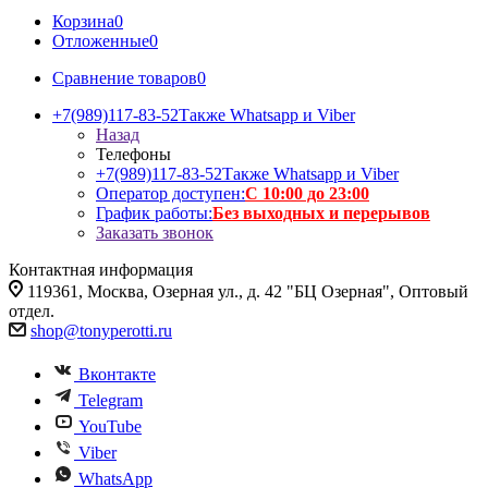
Корзина
0
Отложенные
0
Сравнение товаров
0
+7(989)117-83-52
Также Whatsapp и Viber
Назад
Телефоны
+7(989)117-83-52
Также Whatsapp и Viber
Оператор доступен:
С 10:00 до 23:00
График работы:
Без выходных и перерывов
Заказать звонок
Контактная информация
119361, Москва, Озерная ул., д. 42 "БЦ Озерная", Оптовый
отдел.
shop@tonyperotti.ru
Вконтакте
Telegram
YouTube
Viber
WhatsApp