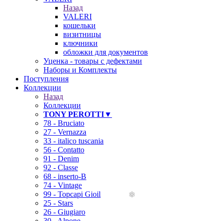
Назад
VALERI
кошельки
визитницы
ключники
обложки для документов
Уценка - товары с дефектами
Наборы и Комплекты
Поступления
Коллекции
Назад
Коллекции
TONY PEROTTI▼
78 - Bruciato
27 - Vernazza
33 - italico tuscania
56 - Contatto
91 - Denim
92 - Classe
68 - inserto-B
74 - Vintage
99 - Topcapi Gioil
25 - Stars
26 - Giugiaro
30 - Alpone