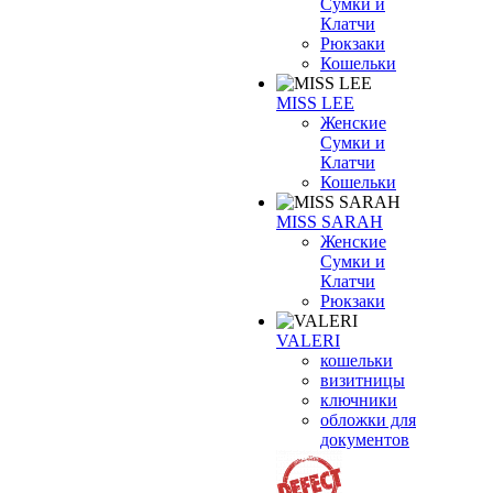
Сумки и
Клатчи
Рюкзаки
Кошельки
MISS LEE
Женские
Сумки и
Клатчи
Кошельки
MISS SARAH
Женские
Сумки и
Клатчи
Рюкзаки
VALERI
кошельки
визитницы
ключники
обложки для
документов