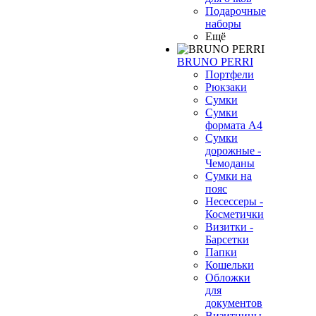
Подарочные
наборы
Ещё
BRUNO PERRI
Портфели
Рюкзаки
Сумки
Сумки
формата А4
Сумки
дорожные -
Чемоданы
Сумки на
пояс
Несессеры -
Косметички
Визитки -
Барсетки
Папки
Кошельки
Обложки
для
документов
Визитницы