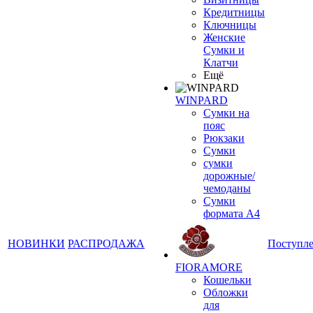
Кредитницы
Ключницы
Женские
Сумки и
Клатчи
Ещё
WINPARD
Сумки на
пояс
Рюкзаки
Сумки
сумки
дорожные/
чемоданы
Сумки
формата А4
НОВИНКИ
РАСПРОДАЖА
Поступл
FIORAMORE
Кошельки
Обложки
для