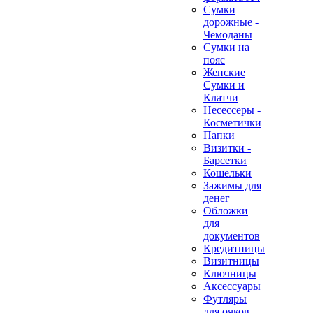
Сумки
дорожные -
Чемоданы
Сумки на
пояс
Женские
Сумки и
Клатчи
Несессеры -
Косметички
Папки
Визитки -
Барсетки
Кошельки
Зажимы для
денег
Обложки
для
документов
Кредитницы
Визитницы
Ключницы
Аксессуары
Футляры
для очков