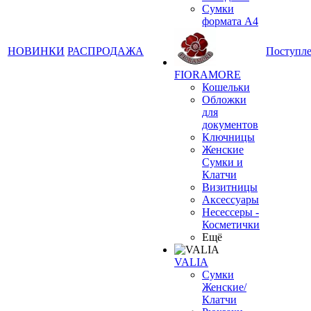
Сумки
формата А4
НОВИНКИ
РАСПРОДАЖА
Поступл
FIORAMORE
Кошельки
Обложки
для
документов
Ключницы
Женские
Сумки и
Клатчи
Визитницы
Аксессуары
Несессеры -
Косметички
Ещё
VALIA
Сумки
Женские/
Клатчи