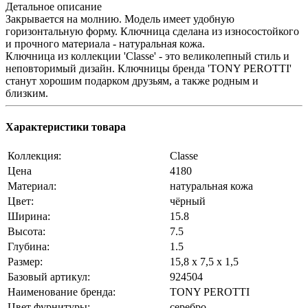
Детальное описание
Закрывается на молнию. Модель имеет удобную
горизонтальную форму. Ключница сделана из износостойкого
и прочного материала - натуральная кожа.
Ключница из коллекции 'Classe' - это великолепный стиль и
неповторимый дизайн. Ключницы бренда 'TONY PEROTTI'
станут хорошим подарком друзьям, а также родным и
близким.
Характеристики товара
Коллекция:
Classe
Цена
4180
Материал:
натуральная кожа
Цвет:
чёрный
Ширина:
15.8
Высота:
7.5
Глубина:
1.5
Размер:
15,8 x 7,5 x 1,5
Базовый артикул:
924504
Наименование бренда:
TONY PEROTTI
Цвет фурнитуры:
серебро