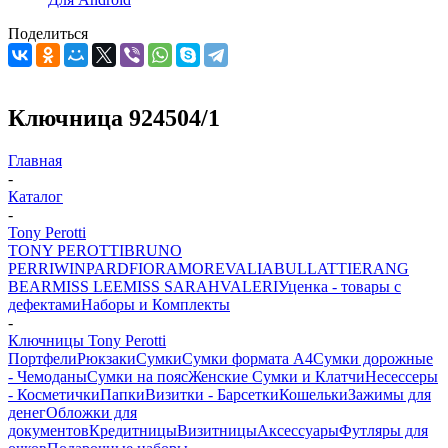
Поделиться
Ключница 924504/1
Главная
-
Каталог
-
Tony Perotti
TONY PEROTTI
BRUNO
PERRI
WINPARD
FIORAMORE
VALIA
BULLATTI
ERANG
BEAR
MISS LEE
MISS SARAH
VALERI
Уценка - товары с
дефектами
Наборы и Комплекты
-
Ключницы Tony Perotti
Портфели
Рюкзаки
Сумки
Сумки формата А4
Сумки дорожные
- Чемоданы
Сумки на пояс
Женские Сумки и Клатчи
Несессеры
- Косметички
Папки
Визитки - Барсетки
Кошельки
Зажимы для
денег
Обложки для
документов
Кредитницы
Визитницы
Аксессуары
Футляры для