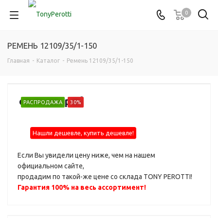
0
РЕМЕНЬ 12109/35/1-150
Главная
-
Каталог
-
Ремень 12109/35/1-150
от
2 020 руб
РАСПРОДАЖА
30%
Нашли дешевле, купить дешевле!
Если Вы увидели цену ниже, чем на нашем
официальном сайте,
продадим по такой-же цене со склада TONY PEROTTI!
Гарантия 100% на весь ассортимент!