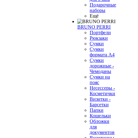
Подарочные
наборы
Ещё
BRUNO PERRI
Портфели
Рюкзаки
Сумки
Сумки
формата А4
Сумки
дорожные -
Чемоданы
Сумки на
пояс
Несессеры -
Косметички
Визитки -
Барсетки
Папки
Кошельки
Обложки
для
документов
Визитницы