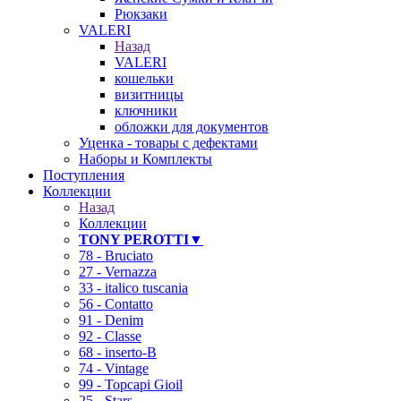
Рюкзаки
VALERI
Назад
VALERI
кошельки
визитницы
ключники
обложки для документов
Уценка - товары с дефектами
Наборы и Комплекты
Поступления
Коллекции
Назад
Коллекции
TONY PEROTTI▼
78 - Bruciato
27 - Vernazza
33 - italico tuscania
56 - Contatto
91 - Denim
92 - Classe
68 - inserto-B
74 - Vintage
99 - Topcapi Gioil
25 - Stars