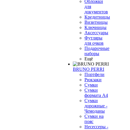
Обложки
для
документов
Кредитницы
Визитницы
Ключницы
Аксессуары
Футляры
для очков
Подарочные
наборы
Ещё
BRUNO PERRI
Портфели
Рюкзаки
Сумки
Сумки
формата А4
Сумки
дорожные -
Чемоданы
Сумки на
пояс
Несессеры -