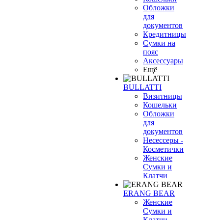
Обложки
для
документов
Кредитницы
Сумки на
пояс
Аксессуары
Ещё
BULLATTI
Визитницы
Кошельки
Обложки
для
документов
Несессеры -
Косметички
Женские
Сумки и
Клатчи
ERANG BEAR
Женские
Сумки и
Клатчи