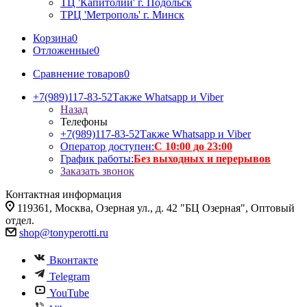
ТЦ 'Капитолий' г. Подольск
ТРЦ 'Метрополь' г. Минск
Корзина
0
Отложенные
0
Сравнение товаров
0
+7(989)117-83-52
Также Whatsapp и Viber
Назад
Телефоны
+7(989)117-83-52
Также Whatsapp и Viber
Оператор доступен:
С 10:00 до 23:00
График работы:
Без выходных и перерывов
Заказать звонок
Контактная информация
119361, Москва, Озерная ул., д. 42 "БЦ Озерная", Оптовый
отдел.
shop@tonyperotti.ru
Вконтакте
Telegram
YouTube