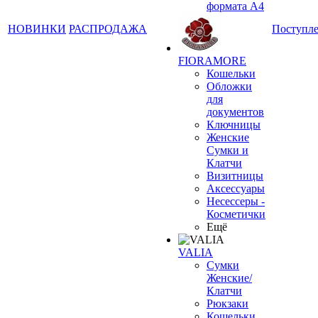
формата А4
НОВИНКИ
РАСПРОДАЖА
Поступл
FIORAMORE
Кошельки
Обложки
для
документов
Ключницы
Женские
Сумки и
Клатчи
Визитницы
Аксессуары
Несессеры -
Косметички
Ещё
VALIA
Сумки
Женские/
Клатчи
Рюкзаки
Кошельки