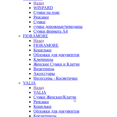
Назад
WINPARD
Сумки на пояс
Рюкзаки
Сумки
сумки дорожные/чемоданы
Сумки формата А4
FIORAMORE
Назад
FIORAMORE
Кошельки
Обложки для документов
Ключницы
Женские Сумки и Клатчи
Визитницы
Аксессуары
Несессеры - Косметички
VALIA
Назад
VALIA
Сумки Женские/Клатчи
Рюкзаки
Кошельки
Обложки для документов
Кредитницы