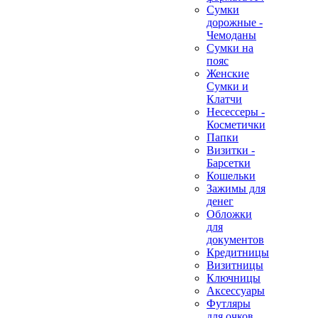
Сумки
дорожные -
Чемоданы
Сумки на
пояс
Женские
Сумки и
Клатчи
Несессеры -
Косметички
Папки
Визитки -
Барсетки
Кошельки
Зажимы для
денег
Обложки
для
документов
Кредитницы
Визитницы
Ключницы
Аксессуары
Футляры
для очков