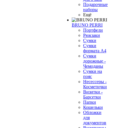
Подарочные
наборы
Ещё
BRUNO PERRI
Портфели
Рюкзаки
Сумки
Сумки
формата А4
Сумки
дорожные -
Чемоданы
Сумки на
пояс
Несессеры -
Косметички
Визитки -
Барсетки
Папки
Кошельки
Обложки
для
документов
Визитницы