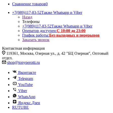
Сравнение товаров
0
+7(989)117-83-52
Также Whatsapp и Viber
Назад
Телефоны
+7(989)117-83-52
Также Whatsapp и Viber
Оператор доступен:
С 10:00 до 23:00
График работы:
Без выходных и перерывов
Заказать звонок
Контактная информация
119361, Москва, Озерная ул., д. 42 "БЦ Озерная", Оптовый
отдел.
shop@tonyperotti.ru
Вконтакте
Telegram
YouTube
Viber
WhatsApp
Яндекс.Дзен
RUTUBE