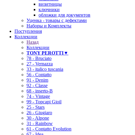
визитницы
ключники
обложки для документов
Уценка - товары с дефектами
Наборы и Комплекты
Поступления
Коллекции
Назад
Коллекции
TONY PEROTTI▼
78 - Bruciato
27 - Vernazza
33 - italico tuscania
56 - Contatto
91 - Denim
92 - Classe
68 - inserto-B
74 - Vintage
99 - Topcapi Gioil
25 - Stars
26 - Giugiaro
30 - Alpone
31 - Rainbow
61 - Contatto Evolution
67 - Idea