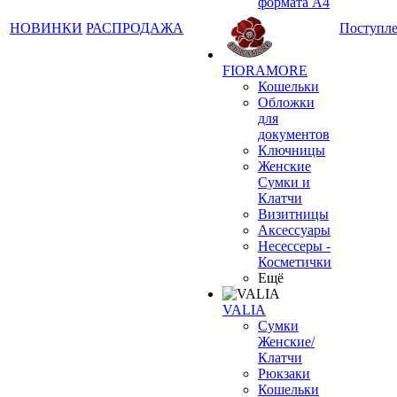
формата А4
НОВИНКИ
РАСПРОДАЖА
Поступл
FIORAMORE
Кошельки
Обложки
для
документов
Ключницы
Женские
Сумки и
Клатчи
Визитницы
Аксессуары
Несессеры -
Косметички
Ещё
VALIA
Сумки
Женские/
Клатчи
Рюкзаки
Кошельки