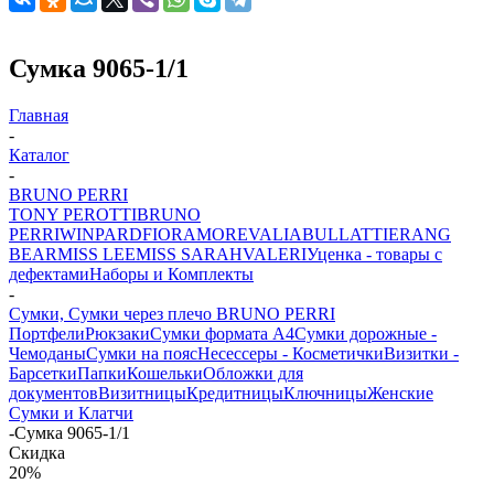
Сумка 9065-1/1
Главная
-
Каталог
-
BRUNO PERRI
TONY PEROTTI
BRUNO
PERRI
WINPARD
FIORAMORE
VALIA
BULLATTI
ERANG
BEAR
MISS LEE
MISS SARAH
VALERI
Уценка - товары с
дефектами
Наборы и Комплекты
-
Сумки, Сумки через плечо BRUNO PERRI
Портфели
Рюкзаки
Сумки формата А4
Сумки дорожные -
Чемоданы
Сумки на пояс
Несессеры - Косметички
Визитки -
Барсетки
Папки
Кошельки
Обложки для
документов
Визитницы
Кредитницы
Ключницы
Женские
Сумки и Клатчи
-
Сумка 9065-1/1
Скидка
20%