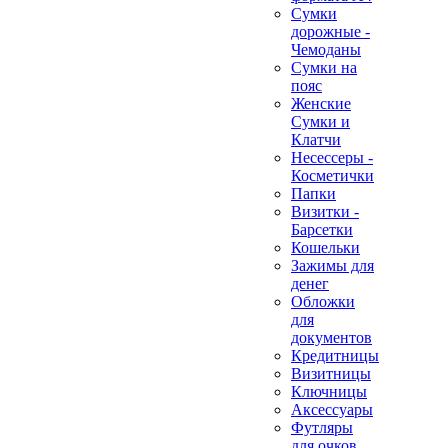
Сумки
дорожные -
Чемоданы
Сумки на
пояс
Женские
Сумки и
Клатчи
Несессеры -
Косметички
Папки
Визитки -
Барсетки
Кошельки
Зажимы для
денег
Обложки
для
документов
Кредитницы
Визитницы
Ключницы
Аксессуары
Футляры
для очков