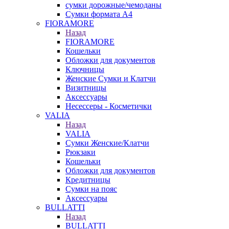
сумки дорожные/чемоданы
Сумки формата А4
FIORAMORE
Назад
FIORAMORE
Кошельки
Обложки для документов
Ключницы
Женские Сумки и Клатчи
Визитницы
Аксессуары
Несессеры - Косметички
VALIA
Назад
VALIA
Сумки Женские/Клатчи
Рюкзаки
Кошельки
Обложки для документов
Кредитницы
Сумки на пояс
Аксессуары
BULLATTI
Назад
BULLATTI