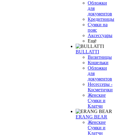
Обложки
для
документов
Кредитницы
Сумки на
пояс
Аксессуары
Ещё
BULLATTI
Визитницы
Кошельки
Обложки
для
документов
Несессеры -
Косметички
Женские
Сумки и
Клатчи
ERANG BEAR
Женские
Сумки и
Клатчи