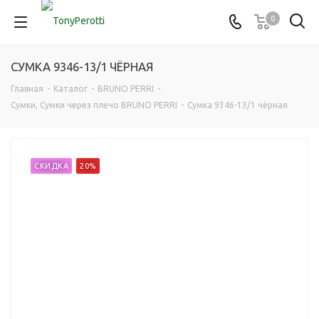
0
СУМКА 9346-13/1 ЧЁРНАЯ
Главная
-
Каталог
-
BRUNO PERRI
-
Сумки, Сумки через плечо BRUNO PERRI
-
Сумка 9346-13/1 чёрная
СКИДКА
20%