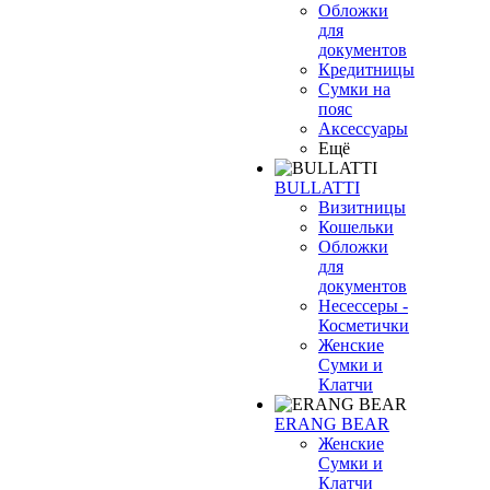
Обложки
для
документов
Кредитницы
Сумки на
пояс
Аксессуары
Ещё
BULLATTI
Визитницы
Кошельки
Обложки
для
документов
Несессеры -
Косметички
Женские
Сумки и
Клатчи
ERANG BEAR
Женские
Сумки и
Клатчи