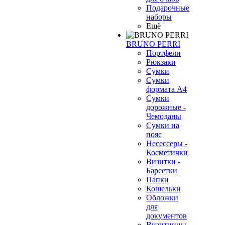
Подарочные
наборы
Ещё
BRUNO PERRI
Портфели
Рюкзаки
Сумки
Сумки
формата А4
Сумки
дорожные -
Чемоданы
Сумки на
пояс
Несессеры -
Косметички
Визитки -
Барсетки
Папки
Кошельки
Обложки
для
документов
Визитницы