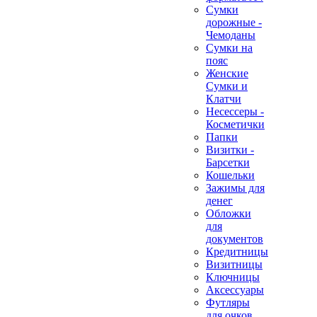
Сумки
дорожные -
Чемоданы
Сумки на
пояс
Женские
Сумки и
Клатчи
Несессеры -
Косметички
Папки
Визитки -
Барсетки
Кошельки
Зажимы для
денег
Обложки
для
документов
Кредитницы
Визитницы
Ключницы
Аксессуары
Футляры
для очков