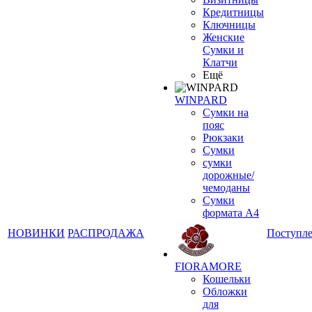
Кредитницы
Ключницы
Женские
Сумки и
Клатчи
Ещё
WINPARD
Сумки на
пояс
Рюкзаки
Сумки
сумки
дорожные/
чемоданы
Сумки
формата А4
НОВИНКИ
РАСПРОДАЖА
Поступл
FIORAMORE
Кошельки
Обложки
для