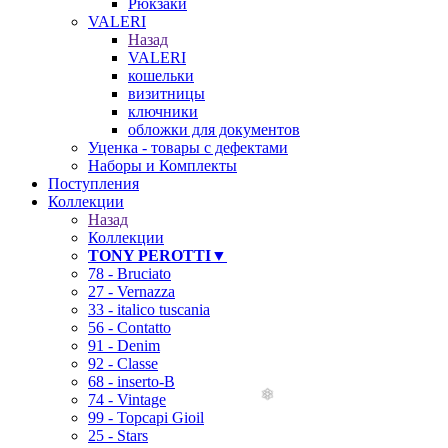
Рюкзаки
VALERI
Назад
VALERI
кошельки
визитницы
ключники
обложки для документов
Уценка - товары с дефектами
Наборы и Комплекты
Поступления
Коллекции
Назад
Коллекции
TONY PEROTTI▼
78 - Bruciato
27 - Vernazza
33 - italico tuscania
56 - Contatto
91 - Denim
92 - Classe
68 - inserto-B
74 - Vintage
99 - Topcapi Gioil
25 - Stars