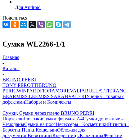
Для Android
Поделиться
Сумка WL2266-1/1
Главная
-
Каталог
-
BRUNO PERRI
TONY PEROTTI
BRUNO
PERRI
WINPARD
FIORAMORE
VALIA
BULLATTI
ERANG
BEAR
MISS LEE
MISS SARAH
VALERI
Уценка - товары с
дефектами
Наборы и Комплекты
-
Сумки, Сумки через плечо BRUNO PERRI
Портфели
Рюкзаки
Сумки формата А4
Сумки дорожные -
Чемоданы
Сумки на пояс
Несессеры - Косметички
Визитки -
Барсетки
Папки
Кошельки
Обложки для
документов
Визитницы
Кредитницы
Ключницы
Женские