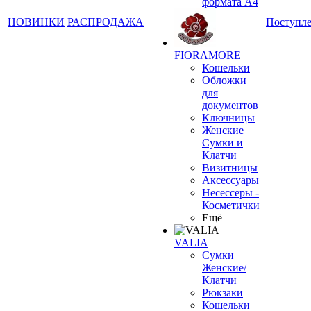
формата А4
НОВИНКИ
РАСПРОДАЖА
Поступл
FIORAMORE
Кошельки
Обложки
для
документов
Ключницы
Женские
Сумки и
Клатчи
Визитницы
Аксессуары
Несессеры -
Косметички
Ещё
VALIA
Сумки
Женские/
Клатчи
Рюкзаки
Кошельки