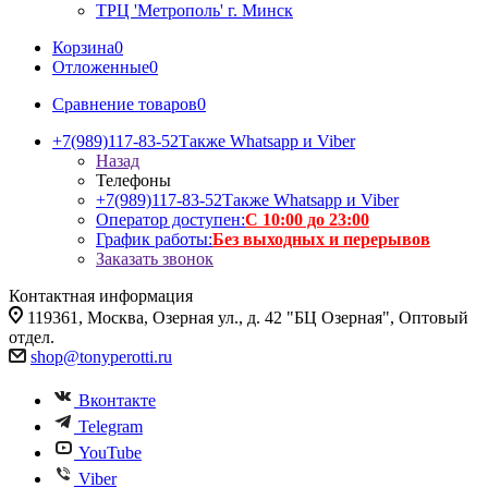
ТРЦ 'Метрополь' г. Минск
Корзина
0
Отложенные
0
Сравнение товаров
0
+7(989)117-83-52
Также Whatsapp и Viber
Назад
Телефоны
+7(989)117-83-52
Также Whatsapp и Viber
Оператор доступен:
С 10:00 до 23:00
График работы:
Без выходных и перерывов
Заказать звонок
Контактная информация
119361, Москва, Озерная ул., д. 42 "БЦ Озерная", Оптовый
отдел.
shop@tonyperotti.ru
Вконтакте
Telegram
YouTube
Viber