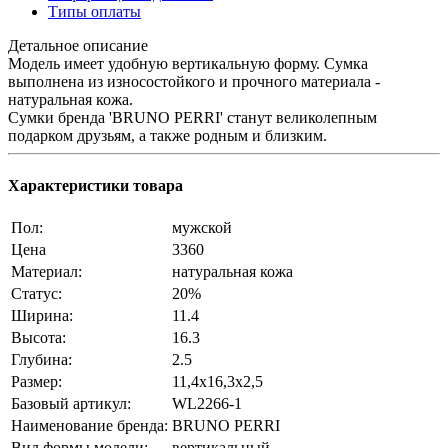
Типы оплаты
Детальное описание
Модель имеет удобную вертикальную форму. Сумка
выполнена из износостойкого и прочного материала -
натуральная кожа.
Сумки бренда 'BRUNO PERRI' станут великолепным
подарком друзьям, а также родным и близким.
Характеристики товара
Пол:
мужской
Цена
3360
Материал:
натуральная кожа
Статус:
20%
Ширина:
11.4
Высота:
16.3
Глубина:
2.5
Размер:
11,4x16,3x2,5
Базовый артикул:
WL2266-1
Наименование бренда:
BRUNO PERRI
Вид формы модели:
вертикальный