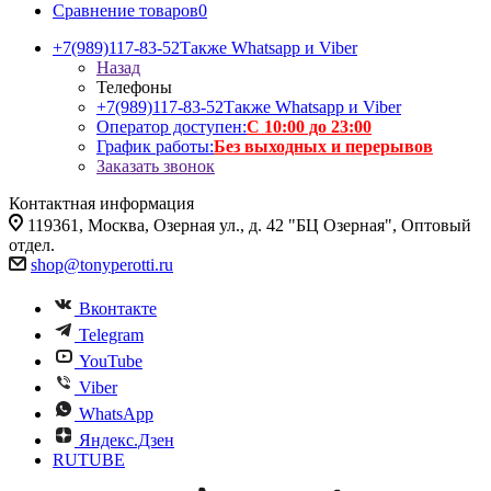
Сравнение товаров
0
+7(989)117-83-52
Также Whatsapp и Viber
Назад
Телефоны
+7(989)117-83-52
Также Whatsapp и Viber
Оператор доступен:
С 10:00 до 23:00
График работы:
Без выходных и перерывов
Заказать звонок
Контактная информация
119361, Москва, Озерная ул., д. 42 "БЦ Озерная", Оптовый
отдел.
shop@tonyperotti.ru
Вконтакте
Telegram
YouTube
Viber
WhatsApp
Яндекс.Дзен
RUTUBE