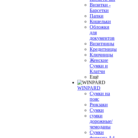
Визитки -
Барсетки
Папки
Кошельки
Обложки
для
документов
Визитницы
Кредитницы
Ключницы
Женские
Сумки и
Клатчи
Ещё
WINPARD
Сумки на
пояс
Рюкзаки
Сумки
сумки
дорожные/
чемоданы
Сумки
формата А4