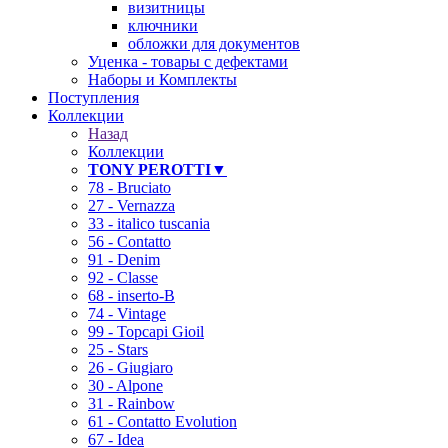
визитницы
ключники
обложки для документов
Уценка - товары с дефектами
Наборы и Комплекты
Поступления
Коллекции
Назад
Коллекции
TONY PEROTTI▼
78 - Bruciato
27 - Vernazza
33 - italico tuscania
56 - Contatto
91 - Denim
92 - Classe
68 - inserto-B
74 - Vintage
99 - Topcapi Gioil
25 - Stars
26 - Giugiaro
30 - Alpone
31 - Rainbow
61 - Contatto Evolution
67 - Idea