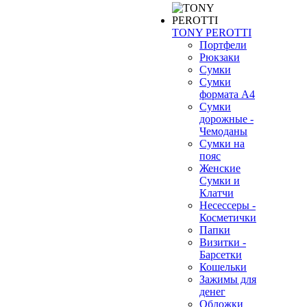
TONY PEROTTI
Портфели
Рюкзаки
Сумки
Сумки
формата А4
Сумки
дорожные -
Чемоданы
Сумки на
пояс
Женские
Сумки и
Клатчи
Несессеры -
Косметички
Папки
Визитки -
Барсетки
Кошельки
Зажимы для
денег
Обложки