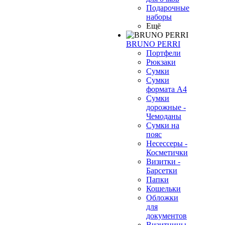
Подарочные
наборы
Ещё
BRUNO PERRI
Портфели
Рюкзаки
Сумки
Сумки
формата А4
Сумки
дорожные -
Чемоданы
Сумки на
пояс
Несессеры -
Косметички
Визитки -
Барсетки
Папки
Кошельки
Обложки
для
документов
Визитницы