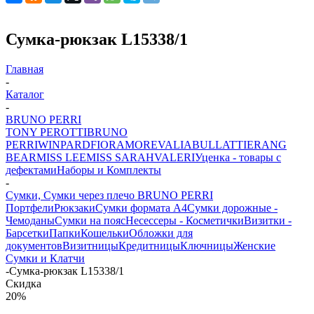
Сумка-рюкзак L15338/1
Главная
-
Каталог
-
BRUNO PERRI
TONY PEROTTI
BRUNO
PERRI
WINPARD
FIORAMORE
VALIA
BULLATTI
ERANG
BEAR
MISS LEE
MISS SARAH
VALERI
Уценка - товары с
дефектами
Наборы и Комплекты
-
Сумки, Сумки через плечо BRUNO PERRI
Портфели
Рюкзаки
Сумки формата А4
Сумки дорожные -
Чемоданы
Сумки на пояс
Несессеры - Косметички
Визитки -
Барсетки
Папки
Кошельки
Обложки для
документов
Визитницы
Кредитницы
Ключницы
Женские
Сумки и Клатчи
-
Сумка-рюкзак L15338/1
Скидка
20%