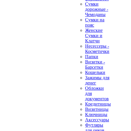
Сумки
дорожные -
Чемоданы
Сумки на
пояс
Женские
Сумки и
Клатчи
Несессеры -
Косметички
Папки
Визитки -
Барсетки
Кошельки
Зажимы для
денег
Обложки
для
документов
Кредитницы
Визитницы
Ключницы
Аксессуары
Футляры
для очков