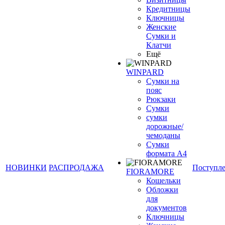
Кредитницы
Ключницы
Женские
Сумки и
Клатчи
Ещё
WINPARD
Сумки на
пояс
Рюкзаки
Сумки
сумки
дорожные/
чемоданы
Сумки
формата А4
НОВИНКИ
РАСПРОДАЖА
Поступл
FIORAMORE
Кошельки
Обложки
для
документов
Ключницы