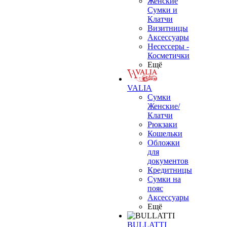
Женские
Сумки и
Клатчи
Визитницы
Аксессуары
Несессеры -
Косметички
Ещё
VALIA
Сумки
Женские/
Клатчи
Рюкзаки
Кошельки
Обложки
для
документов
Кредитницы
Сумки на
пояс
Аксессуары
Ещё
BULLATTI