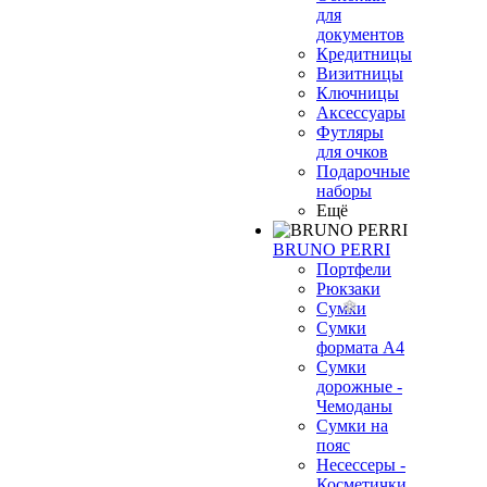
для
документов
Кредитницы
Визитницы
Ключницы
Аксессуары
Футляры
для очков
Подарочные
наборы
Ещё
BRUNO PERRI
Портфели
Рюкзаки
Сумки
Сумки
формата А4
Сумки
дорожные -
Чемоданы
Сумки на
пояс
Несессеры -
Косметички