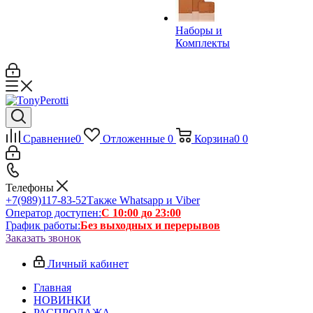
Наборы и
Комплекты
Сравнение
0
Отложенные
0
Корзина
0
0
Телефоны
+7(989)117-83-52
Также Whatsapp и Viber
Оператор доступен:
С 10:00 до 23:00
График работы:
Без выходных и перерывов
Заказать звонок
Личный кабинет
Главная
НОВИНКИ
РАСПРОДАЖА