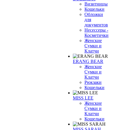
Визитницы
Кошельки
Обложки
для
документов
Несессеры -
Косметички
Женские
Сумки и
Клатчи
ERANG BEAR
Женские
Сумки и
Клатчи
Рюкзаки
Кошельки
MISS LEE
Женские
Сумки и
Клатчи
Кошельки
MISS SARAH