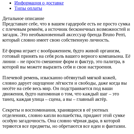
Информация о доставке
Типы оплаты
Детальное описание
Представьте себе, что в вашем гардеробе есть не просто сумка
с плечевым ремнём, а источник бесконечных возможностей и
загадок. Это необыкновенный аксессуар бренда Bruno Perri,
который словно имеет свою собственную личность.
Её форма играет с воображением, будто живой организм,
готовый принять на себя роль вашего верного компаньона. Её
линии – не просто смешение форм и фактур, это палитра, в
которой вы можете выразить себя и свои настроения.
Плечевой ремень, изысканно обтянутый мягкой кожей,
словно дарует ощущение лёгкости и свободы, даже когда вы
несёте на себе весь мир. Он подстраивается под ваши
движения, будто напоминая о том, что каждый шаг – это
танец, каждая улица – сцена, а вы – главный актёр.
Секреты и воспоминания, хранящиеся в её уютных
отделениях, словно капли волшебства, придают этой сумке
особую загадочность. Она словно чёрная дыра, в которой
теряются все предметы, но обретаются все идеи и фантазии.