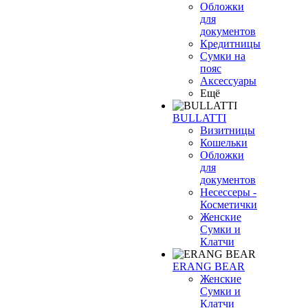
Обложки
для
документов
Кредитницы
Сумки на
пояс
Аксессуары
Ещё
BULLATTI
Визитницы
Кошельки
Обложки
для
документов
Несессеры -
Косметички
Женские
Сумки и
Клатчи
ERANG BEAR
Женские
Сумки и
Клатчи