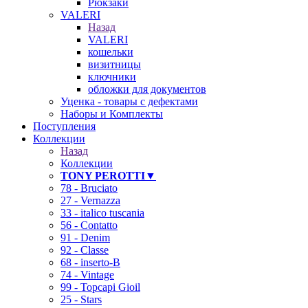
Рюкзаки
VALERI
Назад
VALERI
кошельки
визитницы
ключники
обложки для документов
Уценка - товары с дефектами
Наборы и Комплекты
Поступления
Коллекции
Назад
Коллекции
TONY PEROTTI▼
78 - Bruciato
27 - Vernazza
33 - italico tuscania
56 - Contatto
91 - Denim
92 - Classe
68 - inserto-B
74 - Vintage
99 - Topcapi Gioil
25 - Stars