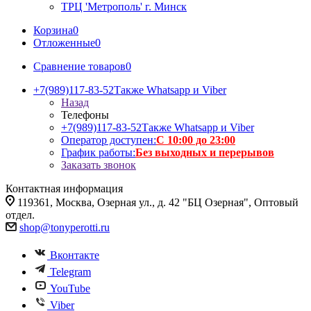
ТРЦ 'Метрополь' г. Минск
Корзина
0
Отложенные
0
Сравнение товаров
0
+7(989)117-83-52
Также Whatsapp и Viber
Назад
Телефоны
+7(989)117-83-52
Также Whatsapp и Viber
Оператор доступен:
С 10:00 до 23:00
График работы:
Без выходных и перерывов
Заказать звонок
Контактная информация
119361, Москва, Озерная ул., д. 42 "БЦ Озерная", Оптовый
отдел.
shop@tonyperotti.ru
Вконтакте
Telegram
YouTube
Viber