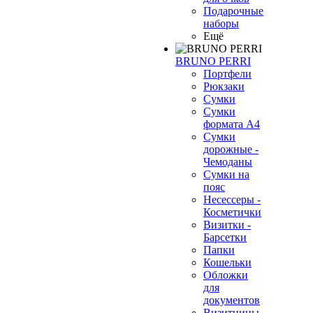
Подарочные
наборы
Ещё
BRUNO PERRI
Портфели
Рюкзаки
Сумки
Сумки
формата А4
Сумки
дорожные -
Чемоданы
Сумки на
пояс
Несессеры -
Косметички
Визитки -
Барсетки
Папки
Кошельки
Обложки
для
документов
Визитницы