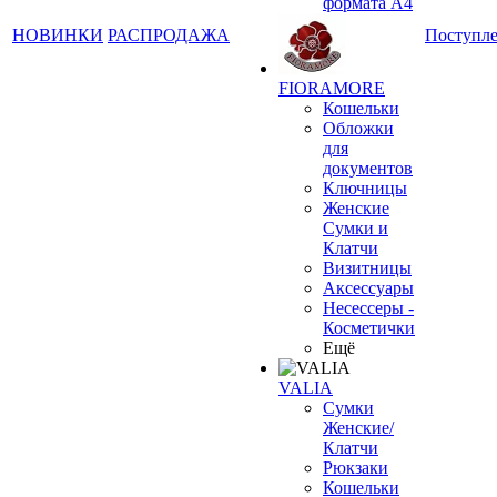
формата А4
НОВИНКИ
РАСПРОДАЖА
Поступл
FIORAMORE
Кошельки
Обложки
для
документов
Ключницы
Женские
Сумки и
Клатчи
Визитницы
Аксессуары
Несессеры -
Косметички
Ещё
VALIA
Сумки
Женские/
Клатчи
Рюкзаки
Кошельки