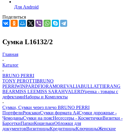
Для Android
Поделиться
Сумка L16132/2
Главная
-
Каталог
-
BRUNO PERRI
TONY PEROTTI
BRUNO
PERRI
WINPARD
FIORAMORE
VALIA
BULLATTI
ERANG
BEAR
MISS LEE
MISS SARAH
VALERI
Уценка - товары с
дефектами
Наборы и Комплекты
-
Сумки, Сумки через плечо BRUNO PERRI
Портфели
Рюкзаки
Сумки формата А4
Сумки дорожные -
Чемоданы
Сумки на пояс
Несессеры - Косметички
Визитки -
Барсетки
Папки
Кошельки
Обложки для
документов
Визитницы
Кредитницы
Ключницы
Женские