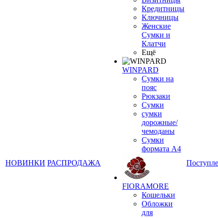
Кредитницы
Ключницы
Женские
Сумки и
Клатчи
Ещё
WINPARD
Сумки на
пояс
Рюкзаки
Сумки
сумки
дорожные/
чемоданы
Сумки
формата А4
НОВИНКИ
РАСПРОДАЖА
Поступл
FIORAMORE
Кошельки
Обложки
для