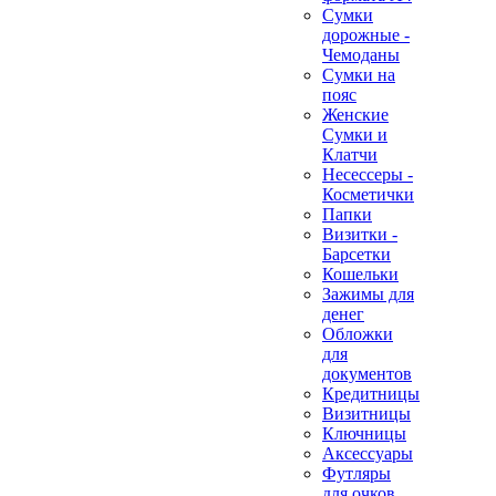
Сумки
дорожные -
Чемоданы
Сумки на
пояс
Женские
Сумки и
Клатчи
Несессеры -
Косметички
Папки
Визитки -
Барсетки
Кошельки
Зажимы для
денег
Обложки
для
документов
Кредитницы
Визитницы
Ключницы
Аксессуары
Футляры
для очков