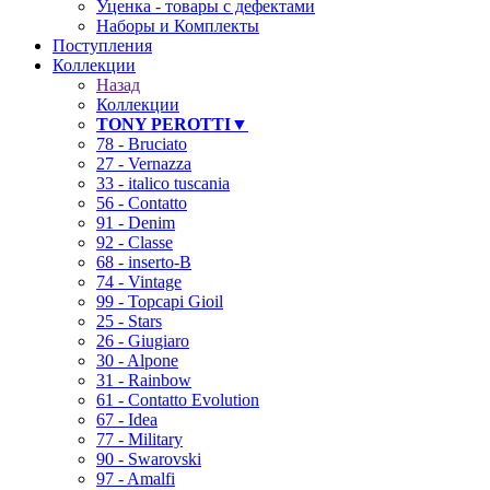
Уценка - товары с дефектами
Наборы и Комплекты
Поступления
Коллекции
Назад
Коллекции
TONY PEROTTI▼
78 - Bruciato
27 - Vernazza
33 - italico tuscania
56 - Contatto
91 - Denim
92 - Classe
68 - inserto-B
74 - Vintage
99 - Topcapi Gioil
25 - Stars
26 - Giugiaro
30 - Alpone
31 - Rainbow
61 - Contatto Evolution
67 - Idea
77 - Military
90 - Swarovski
97 - Amalfi