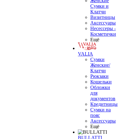
Женские
Сумки и
Клатчи
Визитницы
Аксессуары
Несессеры -
Косметички
Ещё
VALIA
Сумки
Женские/
Клатчи
Рюкзаки
Кошельки
Обложки
для
документов
Кредитницы
Сумки на
пояс
Аксессуары
Ещё
BULLATTI