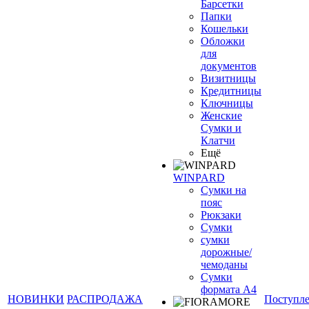
Барсетки
Папки
Кошельки
Обложки
для
документов
Визитницы
Кредитницы
Ключницы
Женские
Сумки и
Клатчи
Ещё
WINPARD
Сумки на
пояс
Рюкзаки
Сумки
сумки
дорожные/
чемоданы
Сумки
формата А4
НОВИНКИ
РАСПРОДАЖА
Поступл