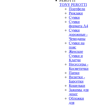
TONY PEROTTI
Портфели
Рюкзаки
Сумки
Сумки
формата А4
Сумки
дорожные -
Чемоданы
Сумки на
пояс
Женские
Сумки и
Клатчи
Несессеры -
Косметички
Папки
Визитки -
Барсетки
Кошельки
Зажимы для
денег
Обложки
для