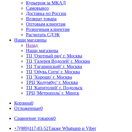
Курьером за МКАД
Самовывоз
Доставка по России
Возврат товара
Оптовым клиентам
Розничным клиентам
Расчитать СДЭК
Наши магазины
Назад
Наши магазины
ТЦ 'Охотный ряд' г. Москва
ТЦ 'Галерея Водолей' г. Москва
ТЦ 'Гагаринский' г. Москва
ТЦ 'Обувь Сити' г. Москва
ТЦ 'Хорошо' г. Москва
ТРЦ 'Колумбус' г. Москва
ТЦ 'Капитолий' г. Подольск
ТРЦ 'Метрополь' г. Минск
Корзина
0
Отложенные
0
Сравнение товаров
0
+7(989)117-83-52
Также Whatsapp и Viber