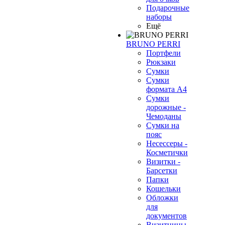
Подарочные
наборы
Ещё
BRUNO PERRI
Портфели
Рюкзаки
Сумки
Сумки
формата А4
Сумки
дорожные -
Чемоданы
Сумки на
пояс
Несессеры -
Косметички
Визитки -
Барсетки
Папки
Кошельки
Обложки
для
документов
Визитницы