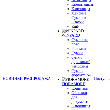
Кредитницы
Ключницы
Женские
Сумки и
Клатчи
Ещё
WINPARD
Сумки на
пояс
Рюкзаки
Сумки
сумки
дорожные/
чемоданы
Сумки
формата А4
НОВИНКИ
РАСПРОДАЖА
Поступл
FIORAMORE
Кошельки
Обложки
для
документов
Ключницы