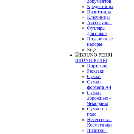
документов
Кредитницы
Визитницы
Ключницы
Аксессуары
Футляры
для очков
Подарочные
наборы
Ещё
BRUNO PERRI
Портфели
Рюкзаки
Сумки
Сумки
формата А4
Сумки
дорожные -
Чемоданы
Сумки на
пояс
Несессеры -
Косметички
Визитки -