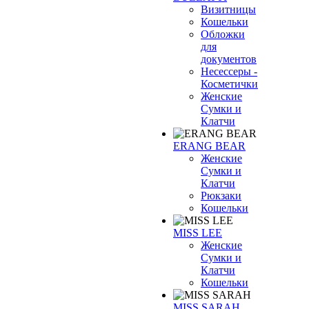
Визитницы
Кошельки
Обложки
для
документов
Несессеры -
Косметички
Женские
Сумки и
Клатчи
ERANG BEAR
Женские
Сумки и
Клатчи
Рюкзаки
Кошельки
MISS LEE
Женские
Сумки и
Клатчи
Кошельки
MISS SARAH