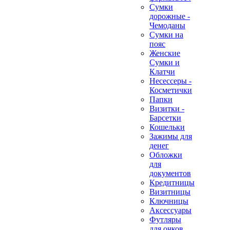
Сумки
дорожные -
Чемоданы
Сумки на
пояс
Женские
Сумки и
Клатчи
Несессеры -
Косметички
Папки
Визитки -
Барсетки
Кошельки
Зажимы для
денег
Обложки
для
документов
Кредитницы
Визитницы
Ключницы
Аксессуары
Футляры
для очков