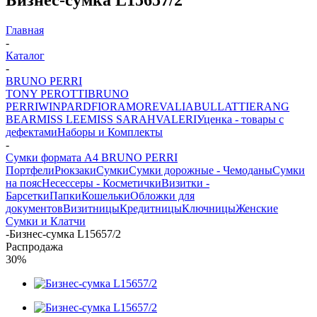
Главная
-
Каталог
-
BRUNO PERRI
TONY PEROTTI
BRUNO
PERRI
WINPARD
FIORAMORE
VALIA
BULLATTI
ERANG
BEAR
MISS LEE
MISS SARAH
VALERI
Уценка - товары с
дефектами
Наборы и Комплекты
-
Сумки формата А4 BRUNO PERRI
Портфели
Рюкзаки
Сумки
Сумки дорожные - Чемоданы
Сумки
на пояс
Несессеры - Косметички
Визитки -
Барсетки
Папки
Кошельки
Обложки для
документов
Визитницы
Кредитницы
Ключницы
Женские
Сумки и Клатчи
-
Бизнес-сумка L15657/2
Распродажа
30%