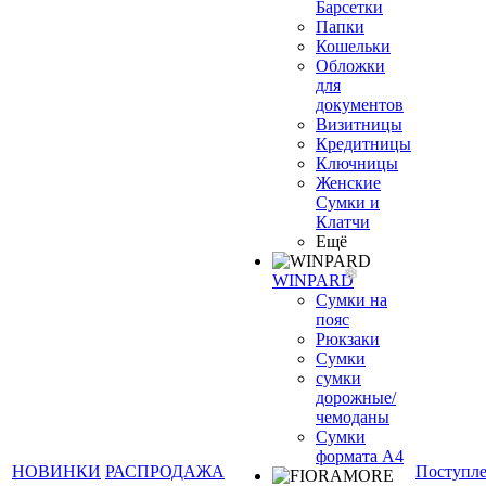
Барсетки
Папки
Кошельки
Обложки
для
документов
Визитницы
Кредитницы
Ключницы
Женские
Сумки и
Клатчи
Ещё
WINPARD
Сумки на
пояс
Рюкзаки
Сумки
сумки
дорожные/
чемоданы
Сумки
формата А4
НОВИНКИ
РАСПРОДАЖА
Поступл