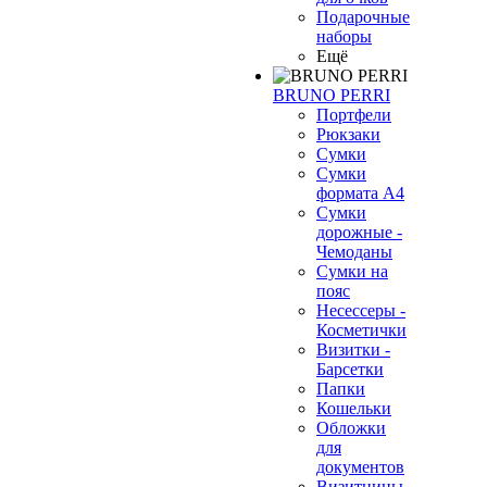
Подарочные
наборы
Ещё
BRUNO PERRI
Портфели
Рюкзаки
Сумки
Сумки
формата А4
Сумки
дорожные -
Чемоданы
Сумки на
пояс
Несессеры -
Косметички
Визитки -
Барсетки
Папки
Кошельки
Обложки
для
документов
Визитницы