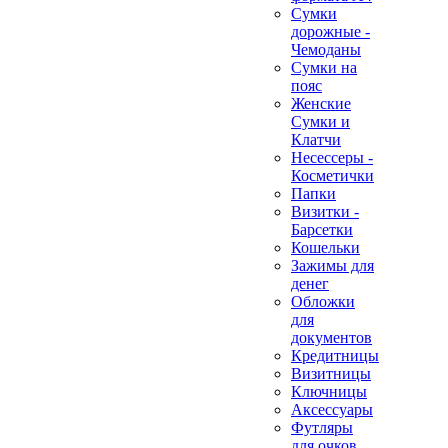
Сумки
дорожные -
Чемоданы
Сумки на
пояс
Женские
Сумки и
Клатчи
Несессеры -
Косметички
Папки
Визитки -
Барсетки
Кошельки
Зажимы для
денег
Обложки
для
документов
Кредитницы
Визитницы
Ключницы
Аксессуары
Футляры
для очков