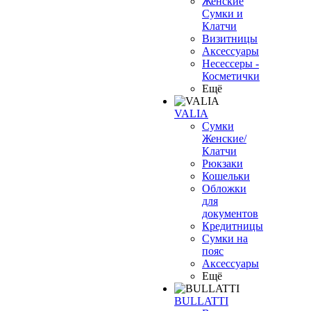
Женские
Сумки и
Клатчи
Визитницы
Аксессуары
Несессеры -
Косметички
Ещё
VALIA
Сумки
Женские/
Клатчи
Рюкзаки
Кошельки
Обложки
для
документов
Кредитницы
Сумки на
пояс
Аксессуары
Ещё
BULLATTI