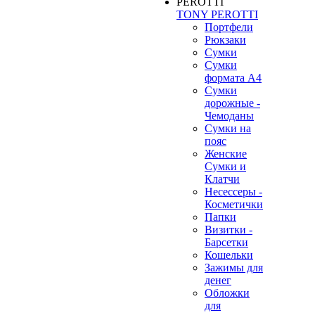
TONY PEROTTI
Портфели
Рюкзаки
Сумки
Сумки
формата А4
Сумки
дорожные -
Чемоданы
Сумки на
пояс
Женские
Сумки и
Клатчи
Несессеры -
Косметички
Папки
Визитки -
Барсетки
Кошельки
Зажимы для
денег
Обложки
для