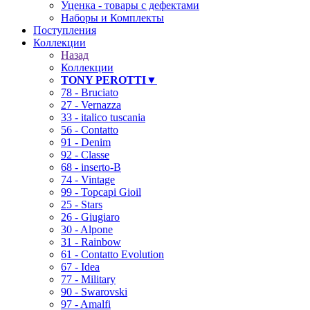
Уценка - товары с дефектами
Наборы и Комплекты
Поступления
Коллекции
Назад
Коллекции
TONY PEROTTI▼
78 - Bruciato
27 - Vernazza
33 - italico tuscania
56 - Contatto
91 - Denim
92 - Classe
68 - inserto-B
74 - Vintage
99 - Topcapi Gioil
25 - Stars
26 - Giugiaro
30 - Alpone
31 - Rainbow
61 - Contatto Evolution
67 - Idea
77 - Military
90 - Swarovski
97 - Amalfi