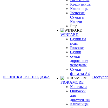
Кредитницы
Ключницы
Женские
Сумки и
Клатчи
Ещё
WINPARD
Сумки на
пояс
Рюкзаки
Сумки
сумки
дорожные/
чемоданы
Сумки
формата А4
НОВИНКИ
РАСПРОДАЖА
Поступл
FIORAMORE
Кошельки
Обложки
для
документов
Ключницы