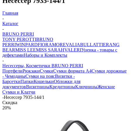
Несессер 7935-144/1
Главная
-
Каталог
-
BRUNO PERRI
TONY PEROTTI
BRUNO
PERRI
WINPARD
FIORAMORE
VALIA
BULLATTI
ERANG
BEAR
MISS LEE
MISS SARAH
VALERI
Уценка - товары с
дефектами
Наборы и Комплекты
-
Несессеры, Косметички BRUNO PERRI
Портфели
Рюкзаки
Сумки
Сумки формата А4
Сумки дорожные
- Чемоданы
Сумки на пояс
Визитки -
Барсетки
Папки
Кошельки
Обложки для
документов
Визитницы
Кредитницы
Ключницы
Женские
Сумки и Клатчи
-
Несессер 7935-144/1
Скидка
20%