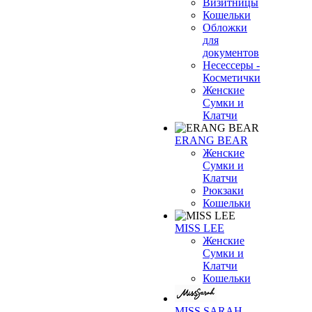
Визитницы
Кошельки
Обложки
для
документов
Несессеры -
Косметички
Женские
Сумки и
Клатчи
ERANG BEAR
Женские
Сумки и
Клатчи
Рюкзаки
Кошельки
MISS LEE
Женские
Сумки и
Клатчи
Кошельки
MISS SARAH