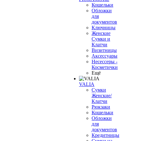
Кошельки
Обложки
для
документов
Ключницы
Женские
Сумки и
Клатчи
Визитницы
Аксессуары
Несессеры -
Косметички
Ещё
VALIA
Сумки
Женские/
Клатчи
Рюкзаки
Кошельки
Обложки
для
документов
Кредитницы
Сумки на