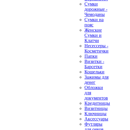
Сумки
дорожные -
Чемоданы
Сумки на
пояс
Женские
Сумки и
Клатчи
Несессеры -
Косметички
Папки
Визитки -
Барсетки
Кошельки
Зажимы для
денег
Обложки
для
документов
Кредитницы
Визитницы
Ключницы
Аксессуары
Футляры
для очков