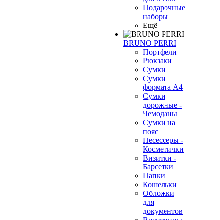
Подарочные
наборы
Ещё
BRUNO PERRI
Портфели
Рюкзаки
Сумки
Сумки
формата А4
Сумки
дорожные -
Чемоданы
Сумки на
пояс
Несессеры -
Косметички
Визитки -
Барсетки
Папки
Кошельки
Обложки
для
документов
Визитницы