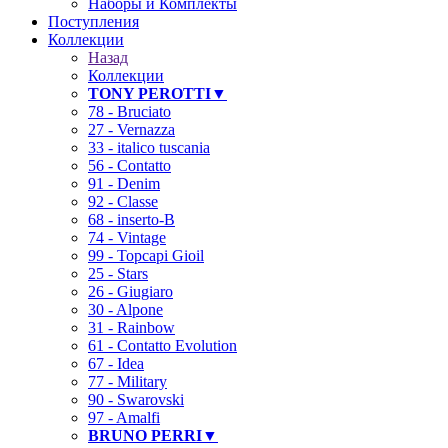
Наборы и Комплекты
Поступления
Коллекции
Назад
Коллекции
TONY PEROTTI▼
78 - Bruciato
27 - Vernazza
33 - italico tuscania
56 - Contatto
91 - Denim
92 - Classe
68 - inserto-B
74 - Vintage
99 - Topcapi Gioil
25 - Stars
26 - Giugiaro
30 - Alpone
31 - Rainbow
61 - Contatto Evolution
67 - Idea
77 - Military
90 - Swarovski
97 - Amalfi
BRUNO PERRI▼