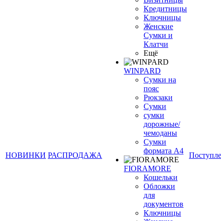
Кредитницы
Ключницы
Женские
Сумки и
Клатчи
Ещё
WINPARD
Сумки на
пояс
Рюкзаки
Сумки
сумки
дорожные/
чемоданы
Сумки
формата А4
НОВИНКИ
РАСПРОДАЖА
Поступл
FIORAMORE
Кошельки
Обложки
для
документов
Ключницы