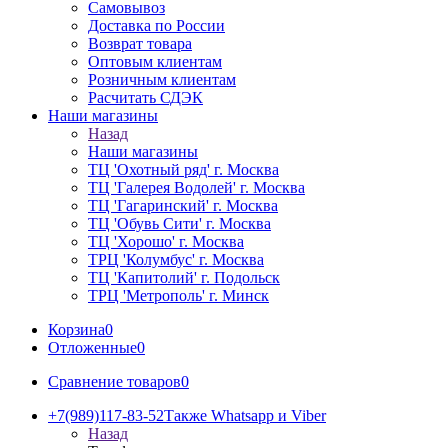
Самовывоз
Доставка по России
Возврат товара
Оптовым клиентам
Розничным клиентам
Расчитать СДЭК
Наши магазины
Назад
Наши магазины
ТЦ 'Охотный ряд' г. Москва
ТЦ 'Галерея Водолей' г. Москва
ТЦ 'Гагаринский' г. Москва
ТЦ 'Обувь Сити' г. Москва
ТЦ 'Хорошо' г. Москва
ТРЦ 'Колумбус' г. Москва
ТЦ 'Капитолий' г. Подольск
ТРЦ 'Метрополь' г. Минск
Корзина
0
Отложенные
0
Сравнение товаров
0
+7(989)117-83-52
Также Whatsapp и Viber
Назад