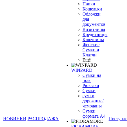
Папки
Кошельки
Обложки
для
документов
Визитницы
Кредитницы
Ключницы
Женские
Сумки и
Клатчи
Ещё
WINPARD
Сумки на
пояс
Рюкзаки
Сумки
сумки
дорожные/
чемоданы
Сумки
формата А4
НОВИНКИ
РАСПРОДАЖА
Поступл
FIORAMORE