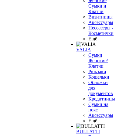
Женские
Сумки и
Клатчи
Визитницы
Аксессуары
Несессеры -
Косметички
Ещё
VALIA
Сумки
Женские/
Клатчи
Рюкзаки
Кошельки
Обложки
для
документов
Кредитницы
Сумки на
пояс
Аксессуары
Ещё
BULLATTI