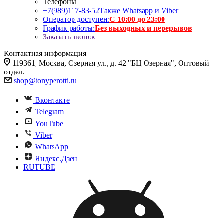
Телефоны
+7(989)117-83-52
Также Whatsapp и Viber
Оператор доступен:
С 10:00 до 23:00
График работы:
Без выходных и перерывов
Заказать звонок
Контактная информация
119361, Москва, Озерная ул., д. 42 "БЦ Озерная", Оптовый
отдел.
shop@tonyperotti.ru
Вконтакте
Telegram
YouTube
Viber
WhatsApp
Яндекс.Дзен
RUTUBE