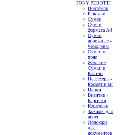
TONY PEROTTI
Портфели
Рюкзаки
Сумки
Сумки
формата А4
Сумки
дорожные -
Чемоданы
Сумки на
пояс
Женские
Сумки и
Клатчи
Несессеры -
Косметички
Папки
Визитки -
Барсетки
Кошельки
Зажимы для
денег
Обложки
для
документов