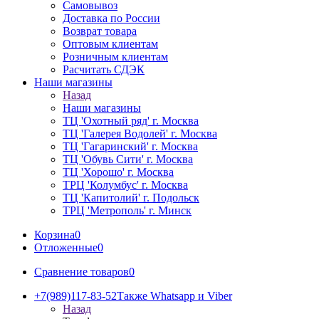
Самовывоз
Доставка по России
Возврат товара
Оптовым клиентам
Розничным клиентам
Расчитать СДЭК
Наши магазины
Назад
Наши магазины
ТЦ 'Охотный ряд' г. Москва
ТЦ 'Галерея Водолей' г. Москва
ТЦ 'Гагаринский' г. Москва
ТЦ 'Обувь Сити' г. Москва
ТЦ 'Хорошо' г. Москва
ТРЦ 'Колумбус' г. Москва
ТЦ 'Капитолий' г. Подольск
ТРЦ 'Метрополь' г. Минск
Корзина
0
Отложенные
0
Сравнение товаров
0
+7(989)117-83-52
Также Whatsapp и Viber
Назад