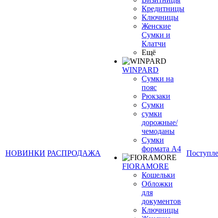
Кредитницы
Ключницы
Женские
Сумки и
Клатчи
Ещё
WINPARD
Сумки на
пояс
Рюкзаки
Сумки
сумки
дорожные/
чемоданы
Сумки
формата А4
НОВИНКИ
РАСПРОДАЖА
Поступл
FIORAMORE
Кошельки
Обложки
для
документов
Ключницы