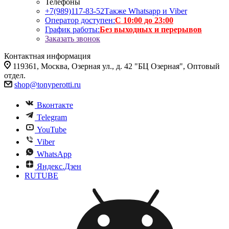
Телефоны
+7(989)117-83-52
Также Whatsapp и Viber
Оператор доступен:
С 10:00 до 23:00
График работы:
Без выходных и перерывов
Заказать звонок
Контактная информация
119361, Москва, Озерная ул., д. 42 "БЦ Озерная", Оптовый
отдел.
shop@tonyperotti.ru
Вконтакте
Telegram
YouTube
Viber
WhatsApp
Яндекс.Дзен
RUTUBE