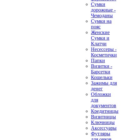
Сумки
дорожные -
Чемоданы
Сумки на
пояс
Женские
Сумки и
Клатчи
Несессеры -
Косметички
Папки
Визитки -
Барсетки
Кошельки
Зажимы для
денег
Обложки
для
документов
Кредитницы
Визитницы
Ключницы
Аксессуары
Футляры
для очков