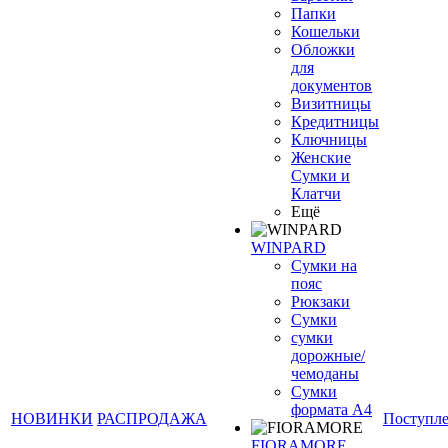
Папки
Кошельки
Обложки
для
документов
Визитницы
Кредитницы
Ключницы
Женские
Сумки и
Клатчи
Ещё
WINPARD
Сумки на
пояс
Рюкзаки
Сумки
сумки
дорожные/
чемоданы
Сумки
формата А4
НОВИНКИ
РАСПРОДАЖА
Поступл
FIORAMORE