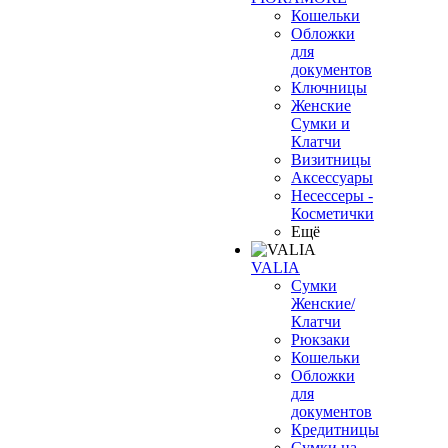
Кошельки
Обложки
для
документов
Ключницы
Женские
Сумки и
Клатчи
Визитницы
Аксессуары
Несессеры -
Косметички
Ещё
VALIA
Сумки
Женские/
Клатчи
Рюкзаки
Кошельки
Обложки
для
документов
Кредитницы
Сумки на