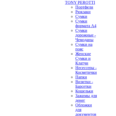
TONY PEROTTI
Портфели
Рюкзаки
Сумки
Сумки
формата А4
Сумки
дорожные -
Чемоданы
Сумки на
пояс
Женские
Сумки и
Клатчи
Несессеры -
Косметички
Папки
Визитки -
Барсетки
Кошельки
Зажимы для
денег
Обложки
для
документов