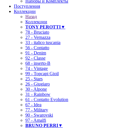
Наборы и Комплекты
Поступления
Коллекции
Назад
Коллекции
TONY PEROTTI▼
78 - Bruciato
27 - Vernazza
33 - italico tuscania
56 - Contatto
91 - Denim
92 - Classe
68 - inserto-B
74 - Vintage
99 - Topcapi Gioil
25 - Stars
26 - Giugiaro
30 - Alpone
31 - Rainbow
61 - Contatto Evolution
67 - Idea
77 - Military
90 - Swarovski
97 - Amalfi
BRUNO PERRI▼