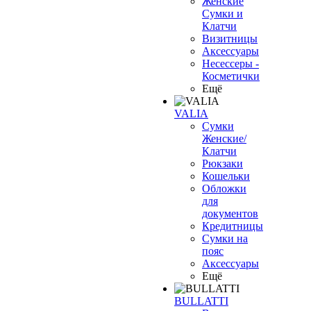
Женские
Сумки и
Клатчи
Визитницы
Аксессуары
Несессеры -
Косметички
Ещё
VALIA
Сумки
Женские/
Клатчи
Рюкзаки
Кошельки
Обложки
для
документов
Кредитницы
Сумки на
пояс
Аксессуары
Ещё
BULLATTI