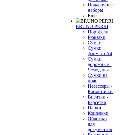
Подарочные
наборы
Ещё
BRUNO PERRI
Портфели
Рюкзаки
Сумки
Сумки
формата А4
Сумки
дорожные -
Чемоданы
Сумки на
пояс
Несессеры -
Косметички
Визитки -
Барсетки
Папки
Кошельки
Обложки
для
документов
Визитницы