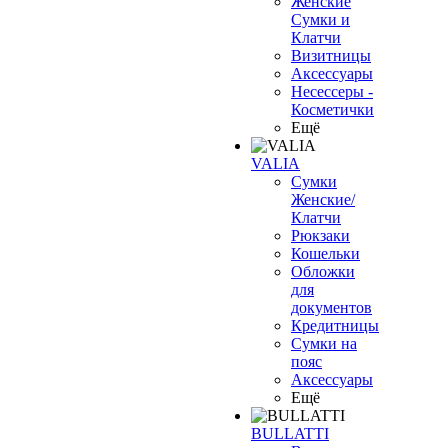
Женские
Сумки и
Клатчи
Визитницы
Аксессуары
Несессеры -
Косметички
Ещё
VALIA
Сумки
Женские/
Клатчи
Рюкзаки
Кошельки
Обложки
для
документов
Кредитницы
Сумки на
пояс
Аксессуары
Ещё
BULLATTI