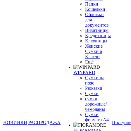
Папки
Кошельки
Обложки
для
документов
Визитницы
Кредитницы
Ключницы
Женские
Сумки и
Клатчи
Ещё
WINPARD
Сумки на
пояс
Рюкзаки
Сумки
сумки
дорожные/
чемоданы
Сумки
формата А4
НОВИНКИ
РАСПРОДАЖА
Поступл
FIORAMORE