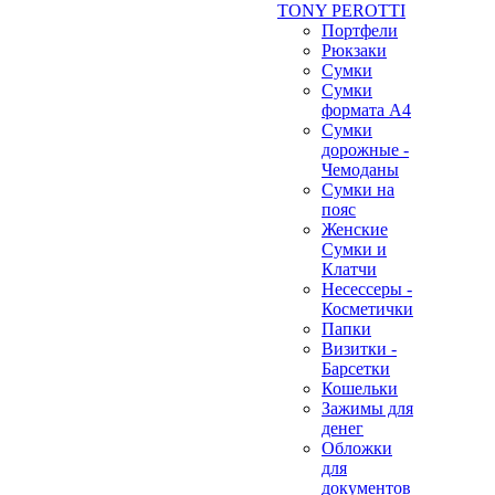
TONY PEROTTI
Портфели
Рюкзаки
Сумки
Сумки
формата А4
Сумки
дорожные -
Чемоданы
Сумки на
пояс
Женские
Сумки и
Клатчи
Несессеры -
Косметички
Папки
Визитки -
Барсетки
Кошельки
Зажимы для
денег
Обложки
для
документов