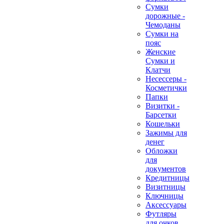
Сумки
дорожные -
Чемоданы
Сумки на
пояс
Женские
Сумки и
Клатчи
Несессеры -
Косметички
Папки
Визитки -
Барсетки
Кошельки
Зажимы для
денег
Обложки
для
документов
Кредитницы
Визитницы
Ключницы
Аксессуары
Футляры
для очков