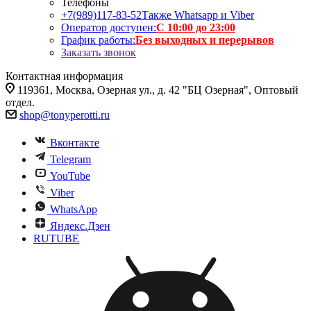
Телефоны
+7(989)117-83-52
Также Whatsapp и Viber
Оператор доступен:
С 10:00 до 23:00
График работы:
Без выходных и перерывов
Заказать звонок
Контактная информация
119361, Москва, Озерная ул., д. 42 "БЦ Озерная", Оптовый
отдел.
shop@tonyperotti.ru
Вконтакте
Telegram
YouTube
Viber
WhatsApp
Яндекс.Дзен
RUTUBE