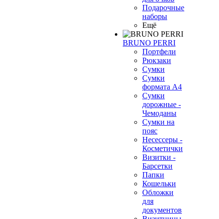
Подарочные
наборы
Ещё
BRUNO PERRI
Портфели
Рюкзаки
Сумки
Сумки
формата А4
Сумки
дорожные -
Чемоданы
Сумки на
пояс
Несессеры -
Косметички
Визитки -
Барсетки
Папки
Кошельки
Обложки
для
документов
Визитницы