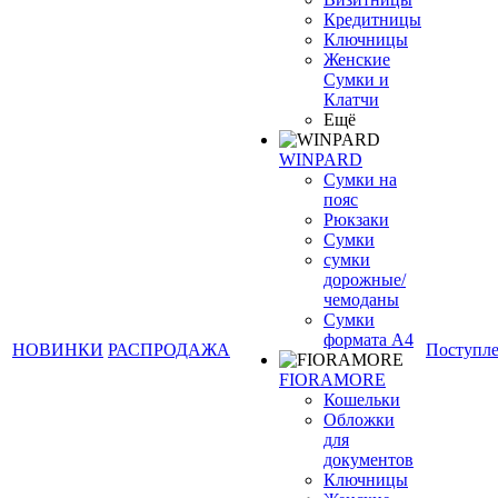
Кредитницы
Ключницы
Женские
Сумки и
Клатчи
Ещё
WINPARD
Сумки на
пояс
Рюкзаки
Сумки
сумки
дорожные/
чемоданы
Сумки
формата А4
НОВИНКИ
РАСПРОДАЖА
Поступл
FIORAMORE
Кошельки
Обложки
для
документов
Ключницы