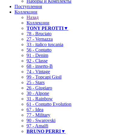
Наборы и Комплекты
Поступления
Коллекции
Назад
Коллекции
TONY PEROTTI▼
78 - Bruciato
27 - Vernazza
33 - italico tuscania
56 - Contatto
91 - Denim
92 - Classe
68 - inserto-B
74 - Vintage
99 - Topcapi Gioil
25 - Stars
26 - Giugiaro
30 - Alpone
31 - Rainbow
61 - Contatto Evolution
67 - Idea
77 - Military
90 - Swarovski
97 - Amalfi
BRUNO PERRI▼