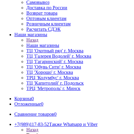
Самовывоз
Доставка по России
Возврат товара
Оптовым клиентам
Розничным клиентам
Расчитать СДЭК
Наши магазины
Назад
Наши магазины
ТЦ 'Охотный ряд' г. Москва
ТЦ 'Галерея Водолей' г. Москва
ТЦ 'Гагаринский' г. Москва
ТЦ 'Обувь Сити' г. Москва
ТЦ 'Хорошо' г. Москва
ТРЦ 'Колумбус' г. Москва
ТЦ 'Капитолий' г. Подольск
ТРЦ 'Метрополь' г. Минск
Корзина
0
Отложенные
0
Сравнение товаров
0
+7(989)117-83-52
Также Whatsapp и Viber
Назад