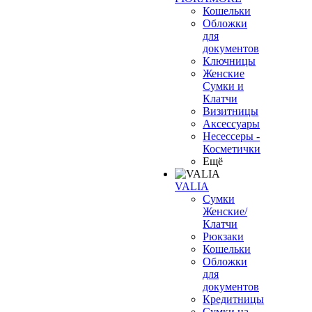
Кошельки
Обложки
для
документов
Ключницы
Женские
Сумки и
Клатчи
Визитницы
Аксессуары
Несессеры -
Косметички
Ещё
VALIA
Сумки
Женские/
Клатчи
Рюкзаки
Кошельки
Обложки
для
документов
Кредитницы
Сумки на