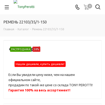
0
РЕМЕНЬ 22103/35/1-150
Главная
-
Каталог
-
Ремень 22103/35/1-150
от
2 020 руб
РАСПРОДАЖА
38%
Нашли дешевле, купить дешевле!
Если Вы увидели цену ниже, чем на нашем
официальном сайте,
продадим по такой-же цене со склада TONY PEROTTI!
Гарантия 100% на весь ассортимент!