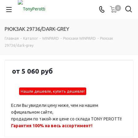
0
РЮКЗАК 29736/DARK-GREY
Главная
-
Каталог
-
WINPARD
-
Рюкзаки WINPARD
-
Рюкзак
29736/dark-grey
от
5 060 руб
Нашли дешевле, купить дешевле!
Если Вы увидели цену ниже, чем на нашем
официальном сайте,
продадим по такой-же цене со склада TONY PEROTTI!
Гарантия 100% на весь ассортимент!