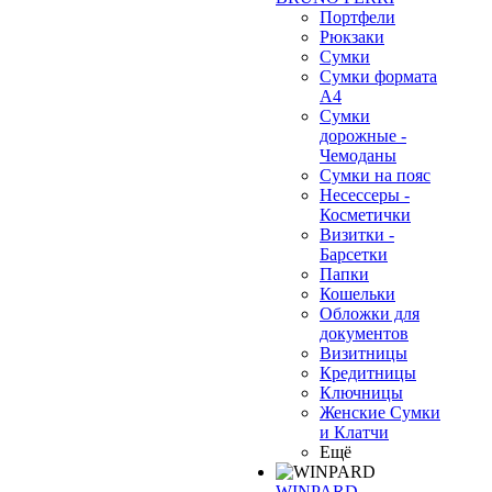
Портфели
Рюкзаки
Сумки
Сумки формата
А4
Сумки
дорожные -
Чемоданы
Сумки на пояс
Несессеры -
Косметички
Визитки -
Барсетки
Папки
Кошельки
Обложки для
документов
Визитницы
Кредитницы
Ключницы
Женские Сумки
и Клатчи
Ещё
WINPARD