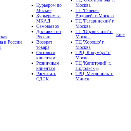
Курьером по
Москва
Москве
ТЦ 'Галерея
Курьером за
Водолей' г. Москва
МКАД
ТЦ 'Гагаринский' г.
Самовывоз
Москва
Доставка по
ТЦ 'Обувь Сити' г.
Ещё
ская
России
Москва
а в России
Возврат
ТЦ 'Хорошо' г.
ы
товара
Москва
Оптовым
ТРЦ 'Колумбус' г.
клиентам
Москва
Розничным
ТЦ 'Капитолий' г.
клиентам
Подольск
Расчитать
ТРЦ 'Метрополь' г.
СДЭК
Минск