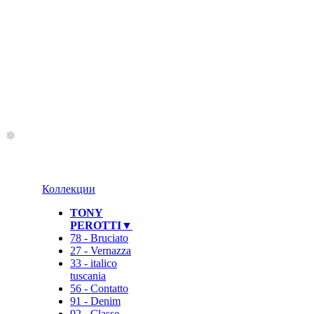
Коллекции
TONY
PEROTTI▼
78 - Bruciato
27 - Vernazza
33 - italico
tuscania
56 - Contatto
91 - Denim
92 - Classe