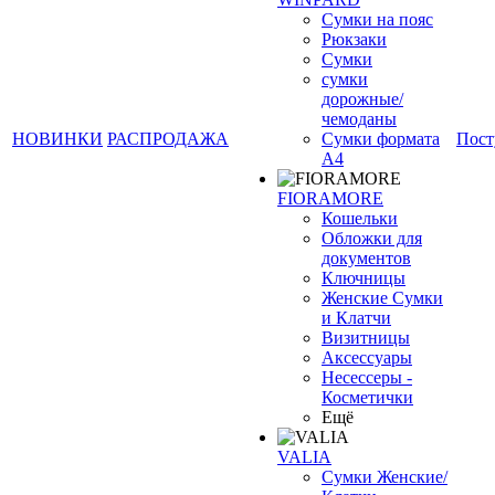
Сумки на пояс
Рюкзаки
Сумки
сумки
дорожные/
чемоданы
НОВИНКИ
РАСПРОДАЖА
Сумки формата
Пост
А4
❄
FIORAMORE
Кошельки
Обложки для
документов
Ключницы
Женские Сумки
и Клатчи
Визитницы
Аксессуары
Несессеры -
Косметички
Ещё
VALIA
Сумки Женские/