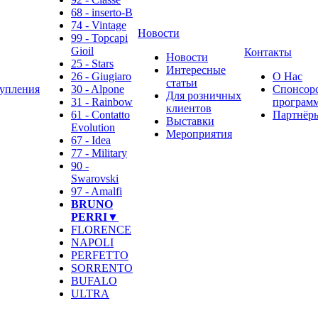
68 - inserto-B
74 - Vintage
Новости
99 - Topcapi
Gioil
Контакты
Новости
25 - Stars
Интересные
26 - Giugiaro
О Нас
статьи
упления
30 - Alpone
Спонсор
Для розничных
31 - Rainbow
программ
клиентов
61 - Contatto
Партнёр
Выставки
Evolution
Мероприятия
67 - Idea
77 - Military
90 -
Swarovski
97 - Amalfi
BRUNO
PERRI▼
FLORENCE
NAPOLI
PERFETTO
SORRENTO
BUFALO
ULTRA