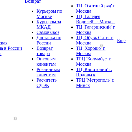
Возврат
ТЦ 'Охотный ряд' г.
Курьером по
Москва
Москве
ТЦ 'Галерея
Курьером за
Водолей' г. Москва
МКАД
ТЦ 'Гагаринский' г.
Самовывоз
Москва
Доставка по
ТЦ 'Обувь Сити' г.
Ещё
ская
России
Москва
а в России
Возврат
ТЦ 'Хорошо' г.
ы
товара
Москва
Оптовым
ТРЦ 'Колумбус' г.
клиентам
Москва
Розничным
ТЦ 'Капитолий' г.
клиентам
Подольск
Расчитать
ТРЦ 'Метрополь' г.
СДЭК
Минск