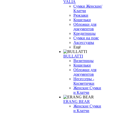
VALIA
Сумки Женские/
Клатчи
Рюкзаки
Кошельки
Обложки для
документов
Кредитницы
Сумки на пояс
Аксессуары
Ещё
BULLATTI
Визитницы
Кошельки
Обложки для
документов
Несессеры -
Косметички
Женские Сумки
и Клатчи
ERANG BEAR
Женские Сумки
и Клатчи