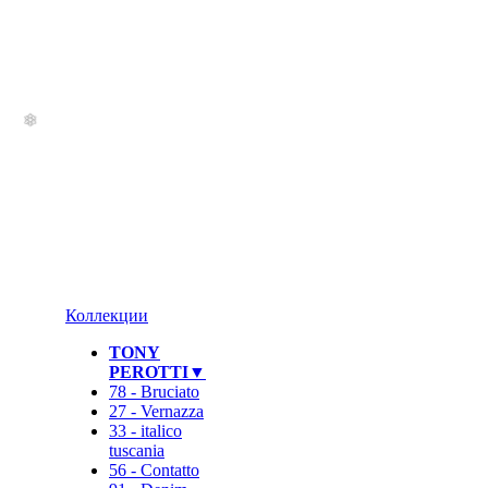
Коллекции
TONY
PEROTTI▼
78 - Bruciato
27 - Vernazza
33 - italico
tuscania
56 - Contatto