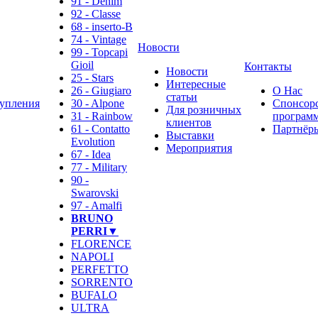
91 - Denim
92 - Classe
68 - inserto-B
74 - Vintage
Новости
99 - Topcapi
Gioil
Контакты
Новости
25 - Stars
Интересные
26 - Giugiaro
О Нас
статьи
упления
30 - Alpone
Спонсор
Для розничных
31 - Rainbow
программ
клиентов
61 - Contatto
Партнёр
Выставки
Evolution
Мероприятия
67 - Idea
77 - Military
90 -
Swarovski
97 - Amalfi
BRUNO
PERRI▼
FLORENCE
NAPOLI
PERFETTO
SORRENTO
BUFALO
ULTRA