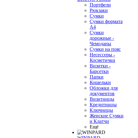
Портфели
Рюкзаки
Сумки
Сумки формата
А4
Сумки
дорожные -
Чемоданы
Сумки на пояс
Несессеры -
Косметички
Визитки -
Барсетки
Папки
Кошельки
Обложки для
документов
Визитницы
Кредитницы
Ключницы
Женские Сумки
и Клатчи
Ещё
WINPARD