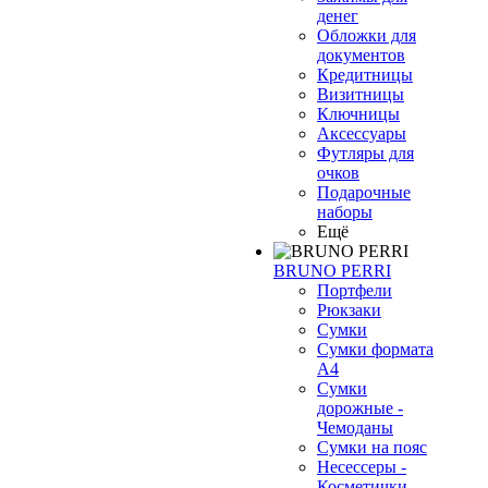
денег
Обложки для
документов
Кредитницы
Визитницы
Ключницы
Аксессуары
Футляры для
очков
Подарочные
наборы
Ещё
❄
BRUNO PERRI
Портфели
Рюкзаки
Сумки
Сумки формата
А4
Сумки
дорожные -
Чемоданы
Сумки на пояс
Несессеры -
Косметички