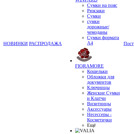
Сумки на пояс
Рюкзаки
❄
Сумки
сумки
дорожные/
чемоданы
Сумки формата
А4
НОВИНКИ
РАСПРОДАЖА
Пост
FIORAMORE
Кошельки
Обложки для
документов
Ключницы
Женские Сумки
и Клатчи
Визитницы
Аксессуары
Несессеры -
Косметички
Ещё